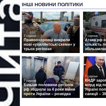
ІНШІ НОВИНИ ПОЛІТИКИ
7 серпня
7 серпня
Правоохоронці викрили
Атака рф 
нові «ухилянтські схеми» у
кількість 
трьох регіонах
збільшилас
7 серпня
КНДР заро
7 серпня
Більше половини регіонів
млрд від п
рф збідніли за 4 роки війни
Україні по
проти України – розвідка
санкції – З