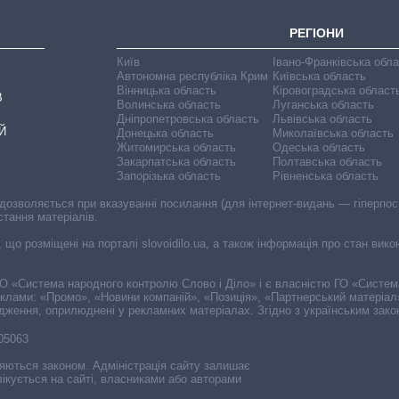
РЕГІОНИ
Київ
Івано-Франківська обл
Автономна республіка Крим
Київська область
Вінницька область
Кіровоградська област
В
Волинська область
Луганська область
Дніпропетровська область
Львівська область
Й
Донецька область
Миколаївська область
Житомирська область
Одеська область
Закарпатська область
Полтавська область
Запорізька область
Рівненська область
 дозволяється при вказуванні посилання (для інтернет-видань — гіперпоси
стання матеріалів.
, що розміщені на порталі slovoidilo.ua, а також інформація про стан вик
і ГО «Система народного контролю Слово і Діло» і є власністю ГО «Систе
еклами: «Промо», «Новини компаній», «Позиція», «Партнерський матеріал
судження, оприлюднені у рекламних матеріалах. Згідно з українським зак
-05063
няються законом. Адміністрація сайту залишає
ікується на сайті, власниками або авторами