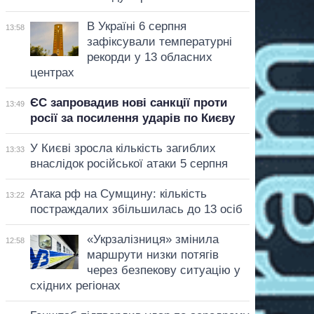
В Україні 6 серпня
13:58
зафіксували температурні
рекорди у 13 обласних
центрах
ЄС запровадив нові санкції проти
13:49
росії за посилення ударів по Києву
У Києві зросла кількість загиблих
13:33
внаслідок російської атаки 5 серпня
Атака рф на Сумщину: кількість
13:22
постраждалих збільшилась до 13 осіб
«Укрзалізниця» змінила
12:58
маршрути низки потягів
через безпекову ситуацію у
східних регіонах