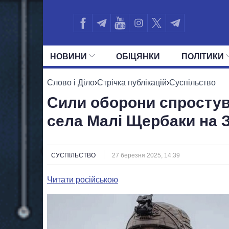
НОВИНИ
ОБIЦЯНКИ
ПОЛIТИКИ
УСІ ПОЛІТИКИ
ПРЕЗИДЕНТ І ОФ
Слово і Діло
›
Стрічка публікацій
›
Суспільство
Сили оборони спростув
села Малі Щербаки на 
СУСПІЛЬСТВО
27 березня 2025, 14:39
Читати російською