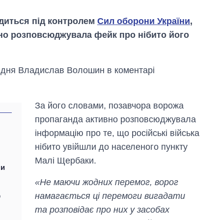
одиться під контролем
Сил оборони України
,
но розповсюджувала фейк про нібито його
вдня Владислав Волошин в коментарі
За його словами, позавчора ворожа
пропаганда активно розповсюджувала
інформацію про те, що російські війська
нібито увійшли до населеного пункту
Вісім масованих
Малі Щербаки.
ударів по Україні
ли
за літо: Київ та
«Не маючи жодних перемог, ворог
область стали
головною ціллю
намагається ці перемоги вигадати
о
рф
та розповідає про них у засобах