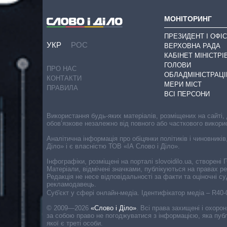
МОНІТОРИНГ
ПРЕЗИДЕНТ І ОФІС
УКР
РОС
ВЕРХОВНА РАДА
КАБІНЕТ МІНІСТРІ
ГОЛОВИ
ПРО НАС
ОБЛАДМІНІСТРАЦІ
КОНТАКТИ
МЕРИ МІСТ
ПРАВИЛА
ВСІ ПЕРСОНИ
Використання будь-яких матеріалів, розміщених на сайті,
обов’язкове незалежно від повного або часткового викори
Аналітична інформація про обіцянки політиків і чиновників
Діло» і є власністю ТОВ «ІА Слово і Діло».
Інфографіки, розміщені на порталі slovoidilo.ua, створен
Матеріали, відмічені значками, публікуються на правах р
Редакція не несе відповідальності за факти та оціночні 
рекламодавець.
Cуб'єкт у сфері онлайн-медіа. Ідентифікатор медіа – R40
© 2009—2026
«Слово і Діло»
.
Всі права захищені і охоро
за собою право не погоджуватися з інформацією, яка публ
якої є треті особи.