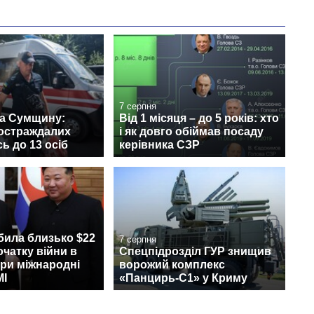
7 серпня
на Сумщину:
Від 1 місяця – до 5 років: хто
постраждалих
і як довго обіймав посаду
ь до 13 осіб
керівника СЗР
била близько $22
7 серпня
очатку війни в
Спецпідрозділ ГУР знищив
при міжнародні
ворожий комплекс
МІ
«Панцирь-С1» у Криму