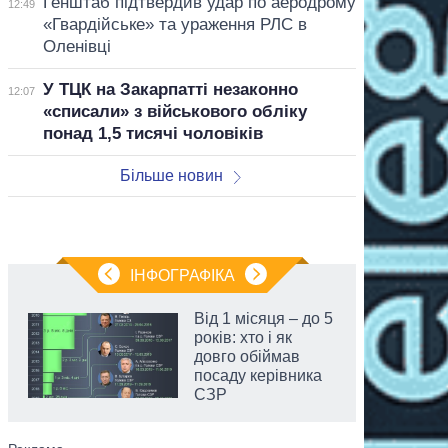
Генштаб підтвердив удар по аеродрому
12:49
«Гвардійське» та ураження РЛС в
Оленівці
У ТЦК на Закарпатті незаконно
12:07
«списали» з військового обліку
понад 1,5 тисячі чоловіків
Більше новин
ІНФОГРАФІКА
Від 1 місяця – до 5
років: хто і як
довго обіймав
посаду керівника
СЗР