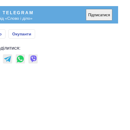
У TELEGRAM
Підписатися
ід «Слово і діло»
о
Окупанти
ділитися: