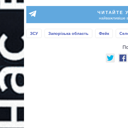
ЧИТАЙТЕ 
найважливіше в
ЗСУ
Запорізька область
Фейк
Сел
По