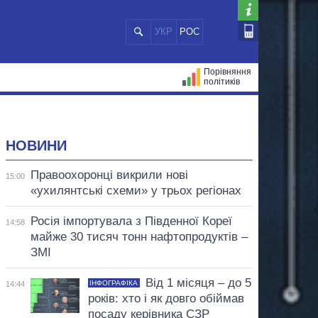
УКР
РОС
Порівняння
політиків
ЦІЙ
МЕРИ МІСТ
ВСІ ПЕРСОНИ
НОВИНИ
Правоохоронці викрили нові
15:00
«ухилянтські схеми» у трьох регіонах
Росія імпортувала з Південної Кореї
14:58
майже 30 тисяч тонн нафтопродуктів –
ЗМІ
Від 1 місяця – до 5
ІНФОГРАФІКА
14:44
років: хто і як довго обіймав
посаду керівника СЗР