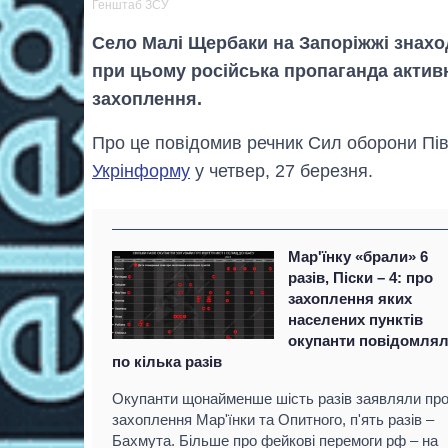
Генштаб ЗСУ
Село Малі Щербаки на Запоріжжі знах
при цьому російська пропаганда актив
захоплення.
Про це повідомив речник Сил оборони Пі
Укрінформу
у четвер, 27 березня.
Мар'їнку «брали» 6
разів, Піски – 4: про
захоплення яких
населених пунктів
окупанти повідомля
по кілька разів
Окупанти щонайменше шість разів заявляли пр
захоплення Мар'їнки та Опитного, п'ять разів –
Бахмута. Більше про фейкові перемоги рф – на