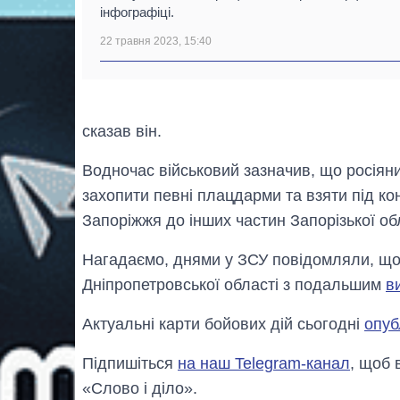
інфографіці.
22 травня 2023, 15:40
сказав він.
Водночас військовий зазначив, що росіяни
захопити певні плацдарми та взяти під кон
Запоріжжя до інших частин Запорізької обл
Нагадаємо, днями у ЗСУ повідомляли, що 
Дніпропетровської області з подальшим
в
Актуальні карти бойових дій сьогодні
опуб
Підпишіться
на наш Telegram-канал
, щоб 
«Слово і діло».