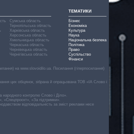
ТЕМАТИКИ
асть
Сумська область
Бізнес
Тернопільська область
Економіка
ь
Харківська область
Культура
Херсонська область
Наука
Хмельницька область
Національна безпека
Черкаська область
Політика
Чернівецька область
Право
Чернігівська область
Суспільство
Фінанси
лання) на www.slovoidilo.ua. Посилання (гіперпосилання)
онання цих обіцянок, зібрана й опрацьована ТОВ «ІА Слово і
ма народного контролю Слово і Діло».
», «Спецпроєкт», «За підтримки».
онодавством відповідальність за зміст реклами несе