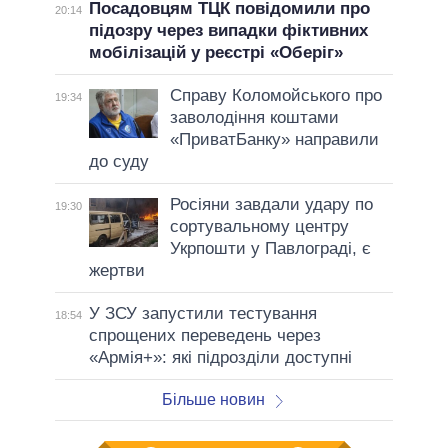
Посадовцям ТЦК повідомили про
20:14
підозру через випадки фіктивних
мобілізацій у реєстрі «Оберіг»
Справу Коломойського про
19:34
заволодіння коштами
«ПриватБанку» направили
до суду
Росіяни завдали удару по
19:30
сортувальному центру
Укрпошти у Павлограді, є
жертви
У ЗСУ запустили тестування
18:54
спрощених переведень через
«Армія+»: які підрозділи доступні
Більше новин