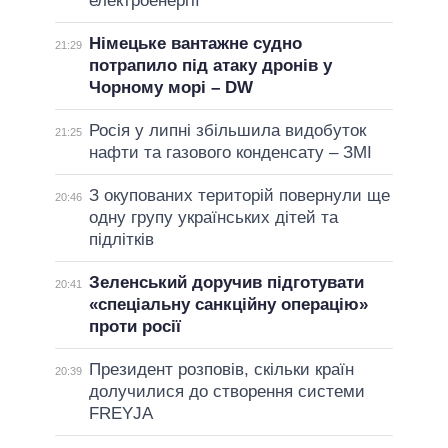
електроенергії
Німецьке вантажне судно
21:29
потрапило під атаку дронів у
Чорному морі – DW
Росія у липні збільшила видобуток
21:25
нафти та газового конденсату – ЗМІ
З окупованих територій повернули ще
20:46
одну групу українських дітей та
підлітків
Зеленський доручив підготувати
20:41
«спеціальну санкційну операцію»
проти росії
Президент розповів, скільки країн
20:39
долучилися до створення системи
FREYJA