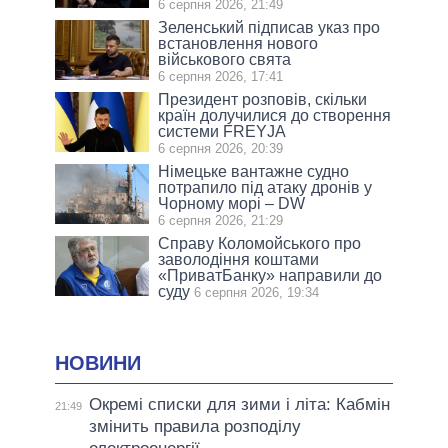
6 серпня 2026, 21:49
Зеленський підписав указ про
встановлення нового
військового свята
6 серпня 2026, 17:41
Президент розповів, скільки
країн долучилися до створення
системи FREYJA
6 серпня 2026, 20:39
Німецьке вантажне судно
потрапило під атаку дронів у
Чорному морі – DW
6 серпня 2026, 21:29
Справу Коломойського про
заволодіння коштами
«ПриватБанку» направили до
суду
6 серпня 2026, 19:34
НОВИНИ
Окремі списки для зими і літа: Кабмін
21:49
змінить правила розподілу