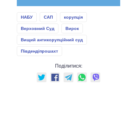
НАБУ
САП
корупція
Верховний Суд
Вирок
Вищий антикорупційний суд
Південдіпрошахт
Поділитися: