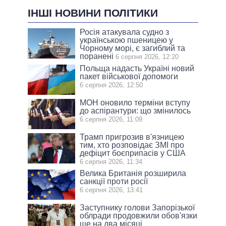
ІНШІ НОВИНИ ПОЛІТИКИ
Росія атакувала судно з
українською пшеницею у
Чорному морі, є загиблий та
поранені
6 серпня 2026, 12:20
Польща надасть Україні новий
пакет військової допомоги
6 серпня 2026, 12:50
МОН оновило терміни вступу
до аспірантури: що змінилось
6 серпня 2026, 11:09
Трамп пригрозив в'язницею
тим, хто розповідає ЗМІ про
дефіцит боєприпасів у США
6 серпня 2026, 11:34
Велика Британія розширила
санкції проти росії
6 серпня 2026, 13:41
Заступнику голови Запорізької
облради продовжили обов'язки
ще на два місяці