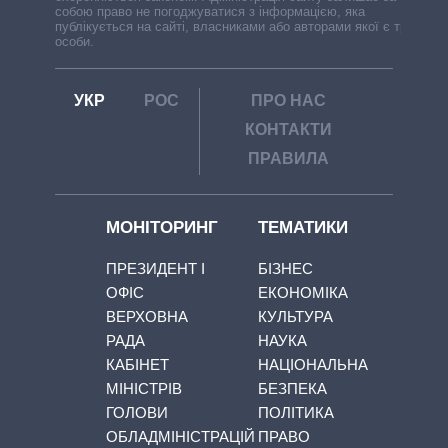
собою право не погоджуватися з інформацією, яка
публікується на сайті, власниками або авторами якої є треті
особи.
УКР
РОС
ПРО НАС
КОНТАКТИ
ПРАВИЛА
МОНІТОРИНГ
ТЕМАТИКИ
ПРЕЗИДЕНТ І
БІЗНЕС
ОФІС
ЕКОНОМІКА
ВЕРХОВНА
КУЛЬТУРА
РАДА
НАУКА
КАБІНЕТ
НАЦІОНАЛЬНА
МІНІСТРІВ
БЕЗПЕКА
ГОЛОВИ
ПОЛІТИКА
ОБЛАДМІНІСТРАЦІЙ
ПРАВО