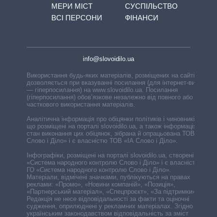
МЕРИ МІСТ
СУСПІЛЬСТВО
ВСІ ПЕРСОНИ
ФІНАНСИ
info@slovoidilo.ua
Використання будь-яких матеріалів, розміщених на сайті,
дозволяється при вказуванні посилання (для інтернет-видань
— гіперпосилання) на www.slovoidilo.ua. Посилання
(гіперпосилання) обов’язкове незалежно від повного або
часткового використання матеріалів.
Аналітична інформація про обіцянки політиків і чиновників,
що розміщені на порталі slovoidilo.ua, а також інформація про
стан виконання цих обіцянок, зібрана й опрацьована ТОВ «ІА
Слово і Діло» і є власністю ТОВ «ІА Слово і Діло».
Інфографіки, розміщені на порталі slovoidilo.ua, створені ГО
«Система народного контролю Слово і Діло» і є власністю
ГО «Система народного контролю Слово і Діло».
Матеріали, відмічені значками, публікуються на правах
реклами: «Промо», «Новини компаній», «Позиція»,
«Партнерський матеріал», «Спецпроєкт», «За підтримки».
Редакція не несе відповідальності за факти та оціночні
судження, оприлюднені у рекламних матеріалах. Згідно з
українським законодавством відповідальність за зміст