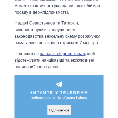
момент фактичного укладання вже обіймав
посаду в держпідприємстві.
Надалі Севастьянов та Татаркін,
використовуючи з порушенням
законодавства вексельну схему розрахунку,
намагалися незаконно отримати 7 млн грн.
Підпишіться
на наш Telegram-канал
, щоб
відстежувати найцікавіші та ексклюзивні
новини «Слово і діло».
ЧИТАЙТЕ У TELEGRAM
найважливіше від «Слово і діло»
Підписатися