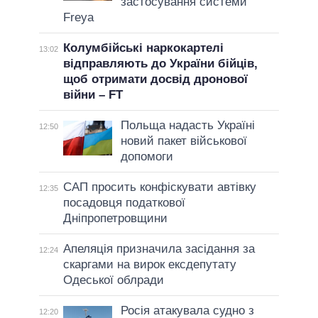
застосування системи
Freya
Колумбійські наркокартелі
13:02
відправляють до України бійців,
щоб отримати досвід дронової
війни – FT
Польща надасть Україні
12:50
новий пакет військової
допомоги
САП просить конфіскувати автівку
12:35
посадовця податкової
Дніпропетровщини
Апеляція призначила засідання за
12:24
скаргами на вирок ексдепутату
Одеської облради
Росія атакувала судно з
12:20