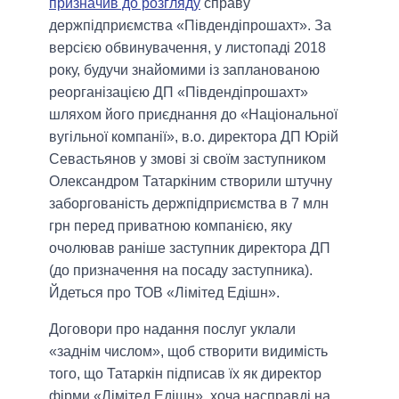
призначив до розгляду
справу
держпідприємства «Південдіпрошахт». За
версією обвинувачення, у листопаді 2018
року, будучи знайомими із запланованою
реорганізацією ДП «Південдіпрошахт»
шляхом його приєднання до «Національної
вугільної компанії», в.о. директора ДП Юрій
Севастьянов у змові зі своїм заступником
Олександром Татаркіним створили штучну
заборгованість держпідприємства в 7 млн
грн перед приватною компанією, яку
очолював раніше заступник директора ДП
(до призначення на посаду заступника).
Йдеться про ТОВ «Лімітед Едішн».
Договори про надання послуг уклали
«заднім числом», щоб створити видимість
того, що Татаркін підписав їх як директор
фірми «Лімітед Едішн», хоча насправді на