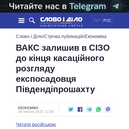
УКР
РОС
НОВИНИ
Слово і Діло
›
Стрічка публікацій
›
Економіка
ВАКС залишив в СІЗО
ОБIЦЯНКИ
СТРІЧКА
ПОЛІТИКА
до кінця касаційного
ПОДІЇ
ЕКОНОМІКА
ПОЛIТИКИ
розгляду
СТАТТІ
СУСПІЛЬСТВО
ІНФОГРАФІКА
ДУМКИ
СВІТ
УСІ ПОЛІТИКИ
експосадовця
ОГЛЯДИ
ПРЕЗИДЕНТ І ОФІС
Південдіпрошахту
ВІДЕО
ДАЙДЖЕСТИ
ВЕРХОВНА РАДА
ПІДТРИМАТИ
КАБІНЕТ МІНІСТРІВ
ГОЛОВИ ОБЛАДМІНІСТРАЦІЙ
ЕКОНОМІКА
ПОРІВНЯННЯ ПОЛІТИКІВ
28 лютого 2025, 11:00
МЕРИ МІСТ
Читати російською
ВСІ ПЕРСОНИ