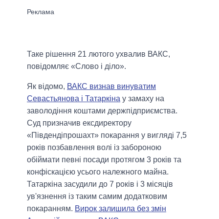
Таке рішення 21 лютого ухвалив ВАКС,
повідомляє «Слово і діло».
Як відомо,
ВАКС визнав винуватим
Севастьянова і Татаркіна
у замаху на
заволодіння коштами держпідприємства.
Суд призначив ексдиректору
«Південдіпрошахт» покарання у вигляді 7,5
років позбавлення волі із забороною
обіймати певні посади протягом 3 років та
конфіскацією усього належного майна.
Татаркіна засудили до 7 років і 3 місяців
ув'язнення із таким самим додатковим
покаранням.
Вирок залишила без змін