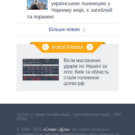
українською пшеницею у
Чорному морі, є загиблий
та поранені
Більше новин
ІНФОГРАФІКА
и на
Вісім масованих
ударів по Україні за
а
літо: Київ та область
стали головною
ціллю рф
Cуб'єкт у сфері онлайн-медіа. Ідентифікатор медіа – R40-
05063
© 2009—2026
«Слово і Діло»
.
Всі права захищені і
охороняються законом. Адміністрація сайту залишає за