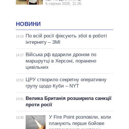
6 серпня 2026, 11:26
НОВИНИ
По всій росії фіксують збої в роботі
14:19
інтернету – ЗМІ
Війська рф вдарили дроном по
14:17
маршрутці в Херсоні, поранено
цивільних
ЦРУ створило секретну оперативну
13:52
групу щодо Куби – NYT
Велика Британія розширила санкції
13:41
проти росії
У Fire Point розповіли, коли
13:30
планують перше бойове