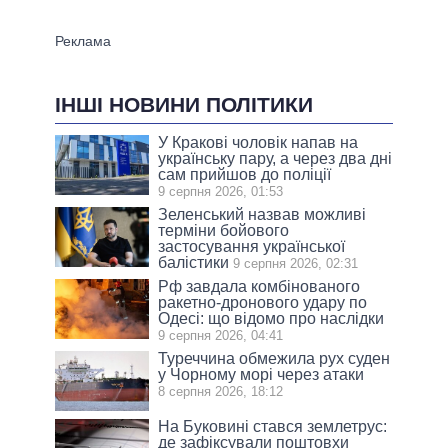
ІНШІ НОВИНИ ПОЛІТИКИ
У Кракові чоловік напав на
українську пару, а через два дні
сам прийшов до поліції
9 серпня 2026, 01:53
Зеленський назвав можливі
терміни бойового
застосування української
балістики
9 серпня 2026, 02:31
Рф завдала комбінованого
ракетно-дронового удару по
Одесі: що відомо про наслідки
9 серпня 2026, 04:41
Туреччина обмежила рух суден
у Чорному морі через атаки
8 серпня 2026, 18:12
На Буковині стався землетрус:
де зафіксували поштовхи