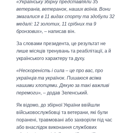
«Українську збірну представляли 35
ветеранів, ветеранок, наших воїнів. Вони
змагалися в 11 видах спорту та здобули 32
медалі: 12 золотих, 11 срібних та 9
бронзових»,
– написав він.
За словами президента, це результат не
лише місяців тренувань та реабілітації, а й
українського характеру та духу.
«Нескореність і сила – це про вас, про
українців та українок. Пишаюся всіма
нашими хлопцями. Дякую за такі важливі
перемоги»,
– додав Зеленський.
Як відомо, до збірної України ввійшли
військовослужбовці та ветерани, які були
поранені, травмовані або захворіли під час
або внаслідок виконання службових