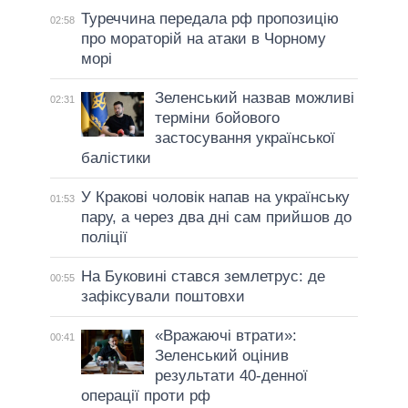
Туреччина передала рф пропозицію
02:58
про мораторій на атаки в Чорному
морі
Зеленський назвав можливі
02:31
терміни бойового
застосування української
балістики
У Кракові чоловік напав на українську
01:53
пару, а через два дні сам прийшов до
поліції
На Буковині стався землетрус: де
00:55
зафіксували поштовхи
«Вражаючі втрати»:
00:41
Зеленський оцінив
результати 40-денної
операції проти рф