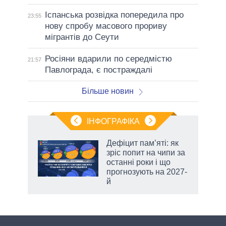
Іспанська розвідка попередила про
23:55
нову спробу масового прориву
мігрантів до Сеути
Росіяни вдарили по середмістю
21:57
Павлограда, є постраждалі
Більше новин
ІНФОГРАФІКА
жет
Дефіцит пам’яті: як
зріс попит на чипи за
ків
останні роки і що
прогнозують на 2027-
й
аспі