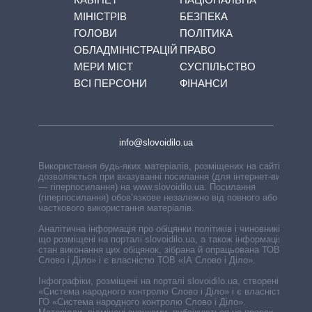
МІНІСТРІВ
БЕЗПЕКА
ГОЛОВИ
ПОЛІТИКА
ОБЛАДМІНІСТРАЦІЙ
ПРАВО
МЕРИ МІСТ
СУСПІЛЬСТВО
ВСІ ПЕРСОНИ
ФІНАНСИ
info@slovoidilo.ua
Використання будь-яких матеріалів, розміщених на сайті,
дозволяється при вказуванні посилання (для інтернет-видань
— гіперпосилання) на www.slovoidilo.ua. Посилання
(гіперпосилання) обов’язкове незалежно від повного або
часткового використання матеріалів.
Аналітична інформація про обіцянки політиків і чиновників,
що розміщені на порталі slovoidilo.ua, а також інформація про
стан виконання цих обіцянок, зібрана й опрацьована ТОВ «ІА
Слово і Діло» і є власністю ТОВ «ІА Слово і Діло».
Інфографіки, розміщені на порталі slovoidilo.ua, створені ГО
«Система народного контролю Слово і Діло» і є власністю
ГО «Система народного контролю Слово і Діло».