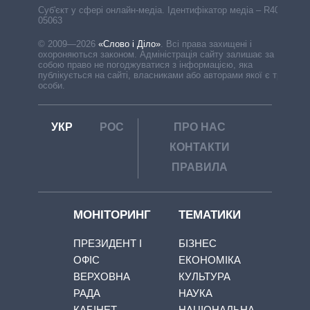
Cуб'єкт у сфері онлайн-медіа. Ідентифікатор медіа – R40-
05063
© 2009—2026
«Слово і Діло»
.
Всі права захищені і
охороняються законом. Адміністрація сайту залишає за
собою право не погоджуватися з інформацією, яка
публікується на сайті, власниками або авторами якої є треті
особи.
УКР
РОС
ПРО НАС
КОНТАКТИ
ПРАВИЛА
МОНІТОРИНГ
ТЕМАТИКИ
ПРЕЗИДЕНТ І
БІЗНЕС
ОФІС
ЕКОНОМІКА
ВЕРХОВНА
КУЛЬТУРА
РАДА
НАУКА
КАБІНЕТ
НАЦІОНАЛЬНА