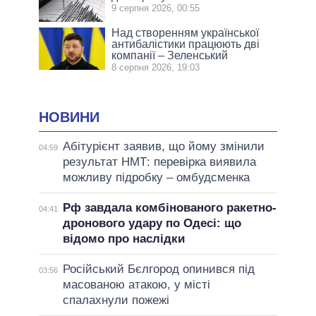
9 серпня 2026, 00:55
Над створенням української
антибалістики працюють дві
компанії – Зеленський
8 серпня 2026, 19:03
НОВИНИ
Абітурієнт заявив, що йому змінили
04:59
результат НМТ: перевірка виявила
можливу підробку – омбудсменка
Рф завдала комбінованого ракетно-
04:41
дронового удару по Одесі: що
відомо про наслідки
Російський Бєлгород опинився під
03:56
масованою атакою, у місті
спалахнули пожежі