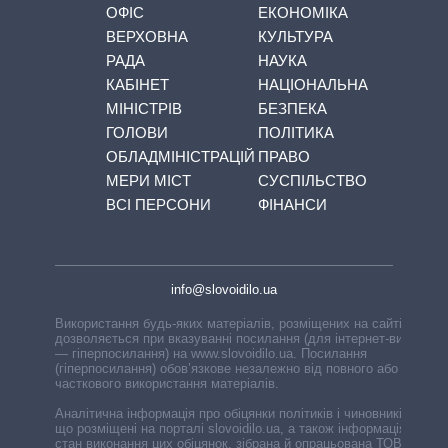
ОФІС
ЕКОНОМІКА
ВЕРХОВНА
КУЛЬТУРА
РАДА
НАУКА
КАБІНЕТ
НАЦІОНАЛЬНА
МІНІСТРІВ
БЕЗПЕКА
ГОЛОВИ
ПОЛІТИКА
ОБЛАДМІНІСТРАЦІЙ
ПРАВО
МЕРИ МІСТ
СУСПІЛЬСТВО
ВСІ ПЕРСОНИ
ФІНАНСИ
info@slovoidilo.ua
Використання будь-яких матеріалів, розміщених на сайті,
дозволяється при вказуванні посилання (для інтернет-видань
— гіперпосилання) на www.slovoidilo.ua. Посилання
(гіперпосилання) обов’язкове незалежно від повного або
часткового використання матеріалів.
Аналітична інформація про обіцянки політиків і чиновників,
що розміщені на порталі slovoidilo.ua, а також інформація про
стан виконання цих обіцянок, зібрана й опрацьована ТОВ «ІА