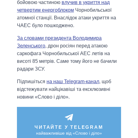
бойовою частиною
влучив в укриття над
четвертим енергоблоком
Чорнобильської
атомної станції. Внаслідок атаки укриття на
ЧАЕС було пошкоджено.
За словами президента Володимира
Зеленського
, дрон росіян перед атакою
саркофага Чорнобильської АЕС летів на
висоті 85 метрів. Саме тому його не бачили
радари ЗСУ.
Підпишіться
на наш Telegram-канал
, щоб
відстежувати найцікавіші та ексклюзивні
новини «Слово і діло».
ЧИТАЙТЕ У TELEGRAM
найважливіше від «Слово і діло»