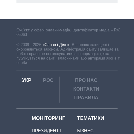
Cуб'єкт у сфері онлайн-медіа. Ідентифікатор медіа – R40-
05063
© 2009—2026
«Слово і Діло»
.
Всі права захищені і
охороняються законом. Адміністрація сайту залишає за
собою право не погоджуватися з інформацією, яка
публікується на сайті, власниками або авторами якої є треті
особи.
УКР
РОС
ПРО НАС
КОНТАКТИ
ПРАВИЛА
МОНІТОРИНГ
ТЕМАТИКИ
ПРЕЗИДЕНТ І
БІЗНЕС