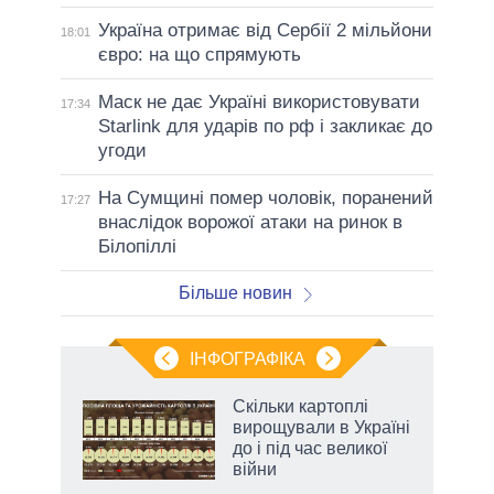
Україна отримає від Сербії 2 мільйони
18:01
євро: на що спрямують
Маск не дає Україні використовувати
17:34
Starlink для ударів по рф і закликає до
угоди
На Сумщині помер чоловік, поранений
17:27
внаслідок ворожої атаки на ринок в
Білопіллі
Більше новин
ІНФОГРАФІКА
 як
Скільки картоплі
и за
вирощували в Україні
до і під час великої
2027-
війни