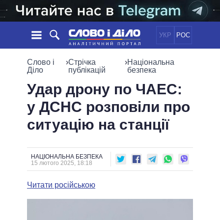
УКР
РОС
НОВИНИ
Слово і
›
Стрічка
›
Національна
Діло
публікацій
безпека
ОБIЦЯНКИ
СТРІЧКА
ПОЛІТИКА
Удар дрону по ЧАЕС:
ПОДІЇ
ЕКОНОМІКА
у ДСНС розповіли про
ПОЛIТИКИ
СТАТТІ
СУСПІЛЬСТВО
ситуацію на станції
ІНФОГРАФІКА
ДУМКИ
СВІТ
УСІ ПОЛІТИКИ
ОГЛЯДИ
ПРЕЗИДЕНТ І ОФІС
ВІДЕО
ДАЙДЖЕСТИ
ВЕРХОВНА РАДА
НАЦІОНАЛЬНА БЕЗПЕКА
15 лютого 2025, 18:18
ПІДТРИМАТИ
КАБІНЕТ МІНІСТРІВ
ГОЛОВИ ОБЛАДМІНІСТРАЦІЙ
Читати російською
ПОРІВНЯННЯ ПОЛІТИКІВ
МЕРИ МІСТ
ВСІ ПЕРСОНИ