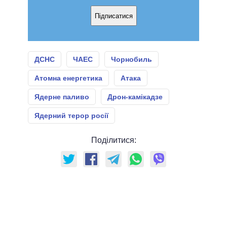
Підписатися
ДСНС
ЧАЕС
Чорнобиль
Атомна енергетика
Атака
Ядерне паливо
Дрон-камікадзе
Ядерний терор росії
Поділитися: