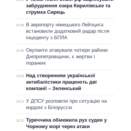
забруднення озера Кирилівське та
струмка Сирець
В аеропорту німецького Лейпцига
20:08
встановили додатковий радар після
інциденту з БПЛА
Окупанти атакували чотири райони
19:36
Дніпропетровщини, є жертви і
поранені
Над створенням української
19:03
антибалістики працюють дві
компанії – Зеленський
У ДПСУ розповіли про ситуацію на
18:23
кордоні з Білоруссю
Туреччина обмежила рух суден у
18:12
Чорному морі через атаки