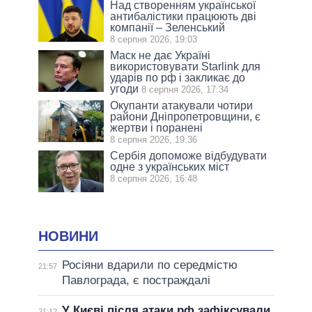
Над створенням української
антибалістики працюють дві
компанії – Зеленський
8 серпня 2026, 19:03
Маск не дає Україні
використовувати Starlink для
ударів по рф і закликає до
угоди
8 серпня 2026, 17:34
Окупанти атакували чотири
райони Дніпропетровщини, є
жертви і поранені
8 серпня 2026, 19:36
Сербія допоможе відбудувати
одне з українських міст
8 серпня 2026, 16:48
НОВИНИ
Росіяни вдарили по середмістю
21:57
Павлограда, є постраждалі
У Києві після атаки рф зафіксували
21:12