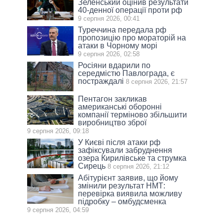
Зеленський оцінив результати
40-денної операції проти рф
9 серпня 2026, 00:41
Туреччина передала рф
пропозицію про мораторій на
атаки в Чорному морі
9 серпня 2026, 02:58
Росіяни вдарили по
середмістю Павлограда, є
постраждалі
8 серпня 2026, 21:57
Пентагон закликав
американські оборонні
компанії терміново збільшити
виробництво зброї
9 серпня 2026, 09:18
У Києві після атаки рф
зафіксували забруднення
озера Кирилівське та струмка
Сирець
8 серпня 2026, 21:12
Абітурієнт заявив, що йому
змінили результат НМТ:
перевірка виявила можливу
підробку – омбудсменка
9 серпня 2026, 04:59