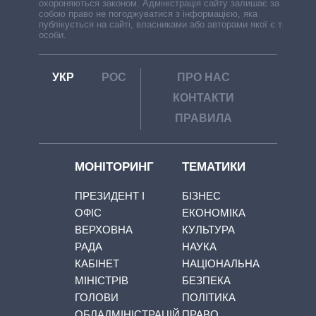
охороняються законом. Адміністрація сайту залишає за
собою право не погоджуватися з інформацією, яка
публікується на сайті, власниками або авторами якої є треті
особи.
УКР
РОС
ПРО НАС
КОНТАКТИ
ПРАВИЛА
МОНІТОРИНГ
ТЕМАТИКИ
ПРЕЗИДЕНТ І
БІЗНЕС
ОФІС
ЕКОНОМІКА
ВЕРХОВНА
КУЛЬТУРА
РАДА
НАУКА
КАБІНЕТ
НАЦІОНАЛЬНА
МІНІСТРІВ
БЕЗПЕКА
ГОЛОВИ
ПОЛІТИКА
ОБЛАДМІНІСТРАЦІЙ
ПРАВО