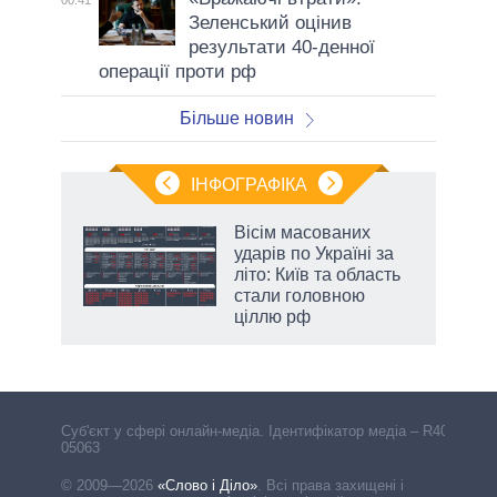
Зеленський оцінив
результати 40-денної
операції проти рф
Більше новин
ІНФОГРАФІКА
Вісім масованих
ть
ударів по Україні за
літо: Київ та область
стали головною
ціллю рф
Cуб'єкт у сфері онлайн-медіа. Ідентифікатор медіа – R40-
05063
© 2009—2026
«Слово і Діло»
.
Всі права захищені і