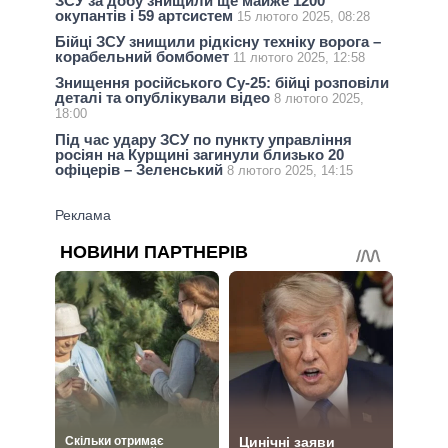
ЗСУ за добу знищили ще майже 1200
окупантів і 59 артсистем
15 лютого 2025, 08:28
Бійці ЗСУ знищили рідкісну техніку ворога –
корабельний бомбомет
11 лютого 2025, 12:58
Знищення російського Су-25: бійці розповіли
деталі та опублікували відео
8 лютого 2025,
18:00
Під час удару ЗСУ по пункту управління
росіян на Курщині загинули близько 20
офіцерів – Зеленський
8 лютого 2025, 14:15