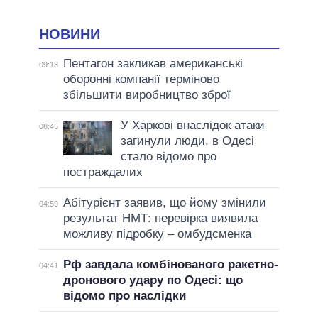
НОВИНИ
Пентагон закликав американські
09:18
оборонні компанії терміново
збільшити виробництво зброї
У Харкові внаслідок атаки
08:45
загинули люди, в Одесі
стало відомо про
постраждалих
Абітурієнт заявив, що йому змінили
04:59
результат НМТ: перевірка виявила
можливу підробку – омбудсменка
Рф завдала комбінованого ракетно-
04:41
дронового удару по Одесі: що
відомо про наслідки