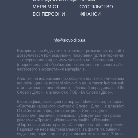
МЕРИ МІСТ
СУСПІЛЬСТВО
ВСІ ПЕРСОНИ
ФІНАНСИ
info@slovoidilo.ua
Використання будь-яких матеріалів, розміщених на сайті,
дозволяється при вказуванні посилання (для інтернет-видань
— гіперпосилання) на www.slovoidilo.ua. Посилання
(гіперпосилання) обов’язкове незалежно від повного або
часткового використання матеріалів.
Аналітична інформація про обіцянки політиків і чиновників,
що розміщені на порталі slovoidilo.ua, а також інформація про
стан виконання цих обіцянок, зібрана й опрацьована ТОВ «ІА
Слово і Діло» і є власністю ТОВ «ІА Слово і Діло».
Інфографіки, розміщені на порталі slovoidilo.ua, створені ГО
«Система народного контролю Слово і Діло» і є власністю
ГО «Система народного контролю Слово і Діло».
Матеріали, відмічені значками, публікуються на правах
реклами: «Промо», «Новини компаній», «Позиція»,
«Партнерський матеріал», «Спецпроєкт», «За підтримки».
Редакція не несе відповідальності за факти та оціночні
судження, оприлюднені у рекламних матеріалах. Згідно з