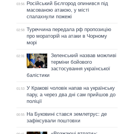
Російський Бєлгород опинився під
03:56
масованою атакою, у місті
спалахнули пожежі
Туреччина передала рф пропозицію
02:58
про мораторій на атаки в Чорному
морі
Зеленський назвав можливі
02:31
терміни бойового
застосування української
балістики
У Кракові чоловік напав на українську
01:53
пару, а через два дні сам прийшов до
поліції
На Буковині стався землетрус: де
00:55
зафіксували поштовхи
«Вражаючі втрати»:
00:41