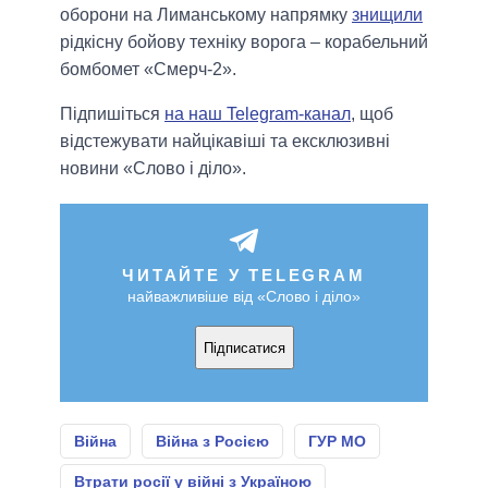
оборони на Лиманському напрямку
знищили
рідкісну бойову техніку ворога – корабельний
бомбомет «Смерч-2».
Підпишіться
на наш Telegram-канал
, щоб
відстежувати найцікавіші та ексклюзивні
новини «Слово і діло».
ЧИТАЙТЕ У TELEGRAM
найважливіше від «Слово і діло»
Підписатися
Війна
Війна з Росією
ГУР МО
Втрати росії у війні з Україною