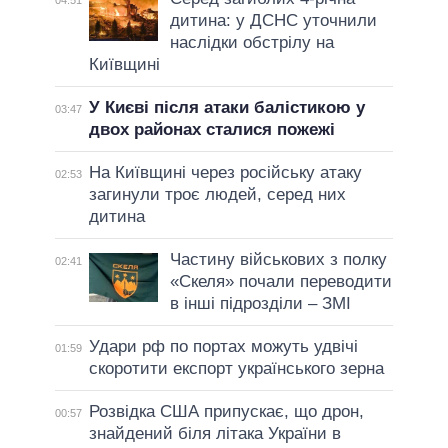
дитина: у ДСНС уточнили
наслідки обстрілу на
Київщині
У Києві після атаки балістикою у
03:47
двох районах сталися пожежі
На Київщині через російську атаку
02:53
загинули троє людей, серед них
дитина
Частину військових з полку
02:41
«Скеля» почали переводити
в інші підрозділи – ЗМІ
Удари рф по портах можуть удвічі
01:59
скоротити експорт українського зерна
Розвідка США припускає, що дрон,
00:57
знайдений біля літака України в