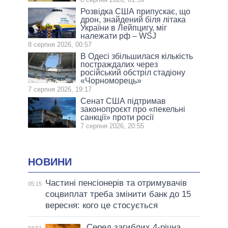
Розвідка США припускає, що
дрон, знайдений біля літака
України в Лейпцигу, міг
належати рф – WSJ
8 серпня 2026, 00:57
В Одесі збільшилася кількість
постраждалих через
російський обстріл стадіону
«Чорноморець»
7 серпня 2026, 19:17
Сенат США підтримав
законопроєкт про «пекельні
санкції» проти росії
7 серпня 2026, 20:55
НОВИНИ
Частині пенсіонерів та отримувачів
05:15
соцвиплат треба змінити банк до 15
вересня: кого це стосується
Серед загиблих 4-річна
04:51