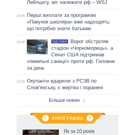
Лейпцигу, міг належати рф – WSJ
Перші виплати за програмою
23:56
«Пакунок школяра» вже надходять:
що потрібно знати батькам
Ворог обстріляв
ПІДСУМКИ
23:09
стадіон «Чорноморець», а
Сенат США підтримав
«пекельні санкції» проти рф. Головне
за день
Окупанти вдарили з РСЗВ по
22:29
Слов'янську, є жертва і поранені
Більше новин
ІНФОГРАФІКА
 5
Як за 10 років