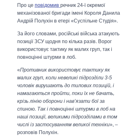
Про це
повідомив
речник 24-ї окремої
механізованої бригади імені Короля Данила
Андрій Полухін в етері «Суспільне Студія».
За його словами, російські війська атакують
позиції ЗСУ щодня по кілька разів. Ворог
використовує тактику як малих груп, так і
повноцінні штурми в лоб.
«
Противник використовує тактику як
малих груп, коли невеликі підрозділи 3-5
чоловік вирушають до тилових позицій, і
намагаються пройти, поки їх не бачать,
крізь лінію оборони і нав’язати бої за
спиною. Так і повноцінні штурми в лоб на
наші позиції, великими підрозділами в том
числі із застосуванням великої техніки
», –
розповів Полухін.