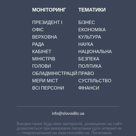
МОНІТОРИНГ
ТЕМАТИКИ
ПРЕЗИДЕНТ І
БІЗНЕС
ОФІС
ЕКОНОМІКА
ВЕРХОВНА
КУЛЬТУРА
РАДА
НАУКА
КАБІНЕТ
НАЦІОНАЛЬНА
МІНІСТРІВ
БЕЗПЕКА
ГОЛОВИ
ПОЛІТИКА
ОБЛАДМІНІСТРАЦІЙ
ПРАВО
МЕРИ МІСТ
СУСПІЛЬСТВО
ВСІ ПЕРСОНИ
ФІНАНСИ
info@slovoidilo.ua
Використання будь-яких матеріалів, розміщених на сайті,
дозволяється при вказуванні посилання (для інтернет-видань
— гіперпосилання) на www.slovoidilo.ua. Посилання