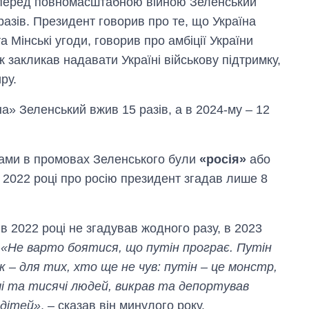
у перед повномасштабною війною Зеленський
разів. Президент говорив про те, що Україна
 Мінські угоди, говорив про амбіції України
 закликав надавати Україні військову підтримку,
ру.
на» Зеленський вжив 15 разів, а в 2024-му – 12
вами в промовах Зеленського були
«росія»
або
В 2022 році про росію президент згадав лише 8
в 2022 році не згадував жодного разу, в 2023
.
«Не варто боятися, що путін програє. Путін
так – для тих, хто ще не чув: путін – це монстр,
чі та тисячі людей, викрав та депортував
 дітей»
, – сказав він минулого року.