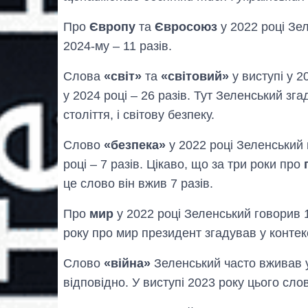
Про
Європу
та
Євросоюз
у 2022 році Зел
2024-му – 11 разів.
Слова
«світ»
та
«світовий»
у виступі у 20
у 2024 році – 26 разів. Тут Зеленський зга
століття, і світову безпеку.
Слово
«безпека»
у 2022 році Зеленський в
році – 7 разів. Цікаво, що за три роки про
це слово він вжив 7 разів.
Про
мир
у 2022 році Зеленський говорив 1
року про мир президент згадував у контек
Слово
«війна»
Зеленський часто вживав у 
відповідно. У виступі 2023 року цього сло