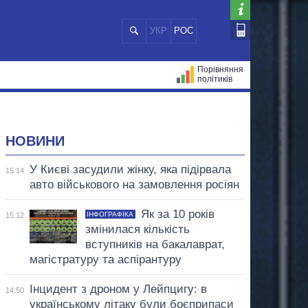
УКР
РОС
Порівняння
політиків
ЦІЙ
МЕРИ МІСТ
ВСІ ПЕРСОНИ
НОВИНИ
У Києві засудили жінку, яка підірвала
15:14
авто військового на замовлення росіян
Як за 10 років
ІНФОГРАФІКА
15:12
змінилася кількість
вступників на бакалаврат,
магістратуру та аспірантуру
Інцидент з дроном у Лейпцигу: в
14:50
українському літаку були боєприпаси