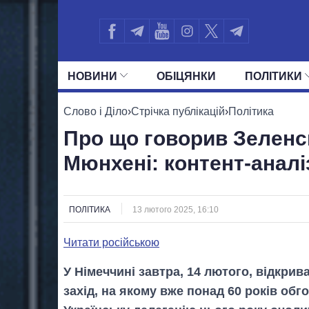
НОВИНИ
ОБIЦЯНКИ
ПОЛIТИКИ
УСІ ПОЛІТИКИ
ПРЕЗИДЕНТ І ОФ
Слово і Діло
›
Стрічка публікацій
›
Політика
Про що говорив Зеленс
Мюнхені: контент-аналі
ПОЛІТИКА
13 лютого 2025, 16:10
Читати російською
У Німеччині завтра, 14 лютого, відкри
захід, на якому вже понад 60 років об