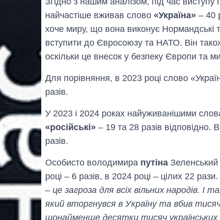
Згідно з нашим аналізом, під час виступ
найчастіше вживав слово
«Україна»
– 40 
хоче миру, що вона виконує Нормандські та
вступити до Євросоюзу та НАТО. Він також
оскільки це внесок у безпеку Європи та ми
Для порівняння, в 2023 році слово «Украї
разів.
У 2023 і 2024 роках найуживанішими сло
«російські»
– 19 та 28 разів відповідно. 
разів.
Особисто володимира
путіна
Зеленський 
році – 6 разів, в 2024 році – цілих 22 рази
– це загроза для всіх вільних народів. І 
який вторгнувся в Україну та вбив тися
щонайменше десятки тисяч українських