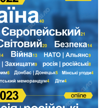
Як за 10 років
змінилася кількість
вступників на
бакалаврат,
магістратуру та
аспірантуру