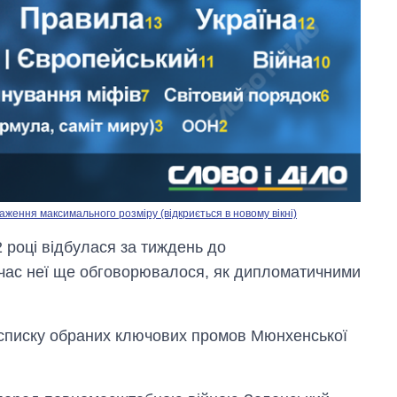
аження максимального розміру (відкриється в новому вікні)
 році відбулася за тиждень до
д час неї ще обговорювалося, як дипломатичними
 списку обраних ключових промов Мюнхенської