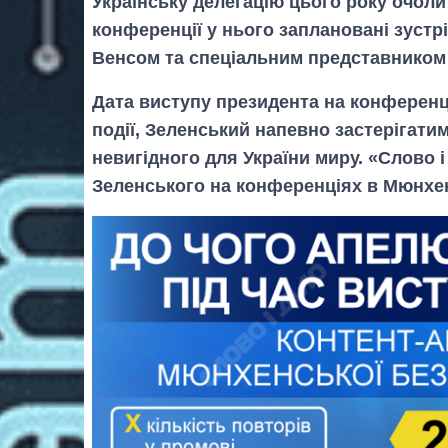
Українську делегацію цього року очол
конференції у нього заплановані зустр
Венсом та спеціальним представником 
Дата виступу президента на конференці
події, Зеленський напевно застерігатим
невигідного для України миру. «Слово 
Зеленського на конференціях в Мюнхені