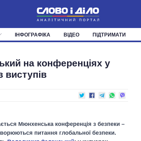
ІНФОГРАФІКА
ВІДЕО
ПІДТРИМАТИ
ІС
СТРІЧКА
ВЕРХОВНА РАДА
ПОДІЇ
СТАТТІ
КАБІНЕТ МІНІСТРІВ
ДУМКИ
ОГЛЯДИ
ГОЛОВИ ОБЛАДМІНІСТРА
ДАЙДЖЕСТИ
ький на конференціях у
ПОЛІТИКА
ДЕПУТАТИ
ЕКОНОМІКА
КОМІТЕТИ
СУСПІЛЬСТВО
ФРАКЦІЇ
ОКРУГИ
СВІТ
з виступів
вається Мюнхенська конференція з безпеки –
говорюються питання глобальної безпеки.