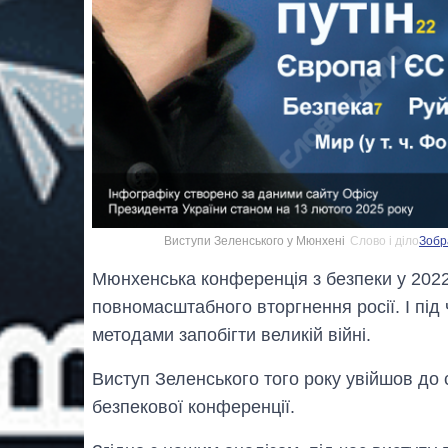
Виступи Зеленського у Мюнхені
Слово і діло
Зобр
Мюнхенська конференція з безпеки у 2022
повномасштабного вторгнення росії. І пі
методами запобігти великій війні.
Виступ Зеленського того року увійшов до
безпекової конференції.