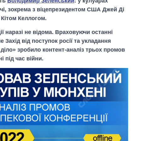
ить
Володимир Зеленський
: у кулуарах
ічі, зокрема з віцепрезидентом США Джей Ді
Кітом Келлогом.
ї наразі не відома. Враховуючи останні
е Захід від поступок росії та укладання
і діло» зробило контент-аналіз трьох промов
 під час війни.