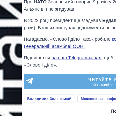
Про
НАТО
Зеленський говорив 9 разів у 20
Альянс він не згадував.
В 2022 році президент ще згадував
Буда
рази). В інших виступах ці документи не з
Нагадаємо, «Слово і діло також робило
к
Генеральній асамблеї ООН.
Підпишіться
на наш Telegram-канал
, щоб 
«Слово і діло».
ЧИТАЙТЕ 
найважливіше в
Володимир Зеленський
Мюнхенська конфе
По