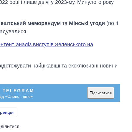
22 році і лише двічі у 2023-му. Минулого року
пештський меморандум
та
Мінські угоди
(по 4
гадувалися.
онтент-аналіз виступів Зеленського на
відстежувати найцікавіші та ексклюзивні новини
У TELEGRAM
Підписатися
ід «Слово і діло»
ренція
ділитися: