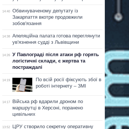
Обвинуваченому депутату із
14:40
Закарпаття вкотре продовжили
зобов'язання
Апеляційна палата готова переглянути
14:38
ув'язнення судді з Львівщини
У Павлограді після атаки рф горять
14:26
логістичні склади, є жертва та
постраждалі
По всій росії фіксують збої в
14:19
роботі інтернету – ЗМІ
Війська рф вдарили дроном по
14:17
маршрутці в Херсоні, поранено
цивільних
ЦРУ створило секретну оперативну
13:52