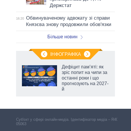
Держстат
Обвинуваченому адвокату зі справи
16:20
Князєва знову продовжили обов'язки
Більше новин
ІНФОГРАФІКА
жет
Дефіцит пам’яті: як
зріс попит на чипи за
ків
останні роки і що
прогнозують на 2027-
й
чино
Cуб'єкт у сфері онлайн-медіа. Ідентифікатор медіа – R40-
05063