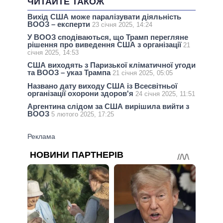
ЧИТАЙТЕ ТАКОЖ
Вихід США може паралізувати діяльність
ВООЗ – експерти
23 січня 2025, 14:24
У ВООЗ сподіваються, що Трамп перегляне
рішення про виведення США з організації
21
січня 2025, 14:53
США виходять з Паризької кліматичної угоди
та ВООЗ – указ Трампа
21 січня 2025, 05:05
Названо дату виходу США із Всесвітньої
організації охорони здоров'я
24 січня 2025, 11:51
Аргентина слідом за США вирішила вийти з
ВООЗ
5 лютого 2025, 17:25