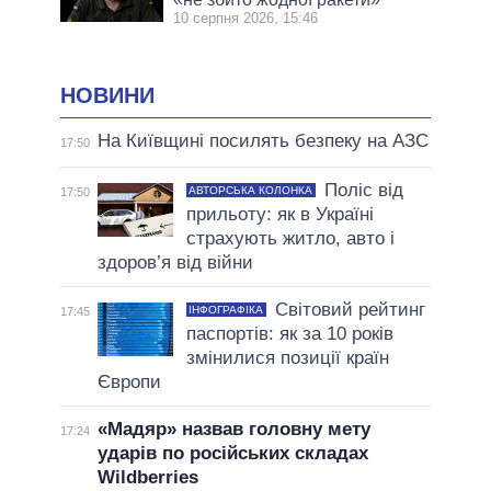
10 серпня 2026, 15:46
НОВИНИ
На Київщині посилять безпеку на АЗС
17:50
Поліс від
АВТОРСЬКА КОЛОНКА
17:50
прильоту: як в Україні
страхують житло, авто і
здоров’я від війни
Світовий рейтинг
ІНФОГРАФІКА
17:45
паспортів: як за 10 років
змінилися позиції країн
Європи
«Мадяр» назвав головну мету
17:24
ударів по російських складах
Wildberries