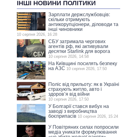
ІНШІ НОВИНИ ПОЛІТИКИ
Зарплати держслужбовців:
скільки отримують
антикорупціонери, діловоди та
інші чиновники
10 серпня 2026, 16:28
СБУ затримала чергових
агентів рф, які активували
десятки Starlink для ворога
10 серпня 2026, 14:58
На Київщині посилять безпеку
на АЗС
10 серпня 2026, 17:50
Поліс від прильоту: як в Україні
страхують житло, авто і
здоров’я від війни
10 серпня 2026, 17:50
У Болгарії стався вибух на
заводі з виробництва
боєприпасів
10 серпня 2026, 15:24
У Повітряних силах попросили
медіа уникати формулювання
«не збито жодної ракети»