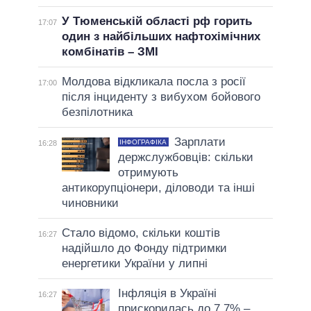
У Тюменській області рф горить
17:07
один з найбільших нафтохімічних
комбінатів – ЗМІ
Молдова відкликала посла з росії
17:00
після інциденту з вибухом бойового
безпілотника
Зарплати
ІНФОГРАФІКА
16:28
держслужбовців: скільки
отримують
антикорупціонери, діловоди та інші
чиновники
Стало відомо, скільки коштів
16:27
надійшло до Фонду підтримки
енергетики України у липні
Інфляція в Україні
16:27
прискорилась до 7,7% –