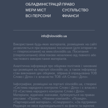
ОБЛАДМІНІСТРАЦІЙ
ПРАВО
МЕРИ МІСТ
СУСПІЛЬСТВО
ВСІ ПЕРСОНИ
ФІНАНСИ
info@slovoidilo.ua
Використання будь-яких матеріалів, розміщених на сайті,
дозволяється при вказуванні посилання (для інтернет-видань
— гіперпосилання) на www.slovoidilo.ua. Посилання
(гіперпосилання) обов’язкове незалежно від повного або
часткового використання матеріалів.
Аналітична інформація про обіцянки політиків і чиновників,
що розміщені на порталі slovoidilo.ua, а також інформація про
стан виконання цих обіцянок, зібрана й опрацьована ТОВ «ІА
Слово і Діло» і є власністю ТОВ «ІА Слово і Діло».
Інфографіки, розміщені на порталі slovoidilo.ua, створені ГО
«Система народного контролю Слово і Діло» і є власністю
ГО «Система народного контролю Слово і Діло».
Матеріали, відмічені значками, публікуються на правах
реклами: «Промо», «Новини компаній», «Позиція»,
«Партнерський матеріал», «Спецпроєкт», «За підтримки».
Редакція не несе відповідальності за факти та оціночні