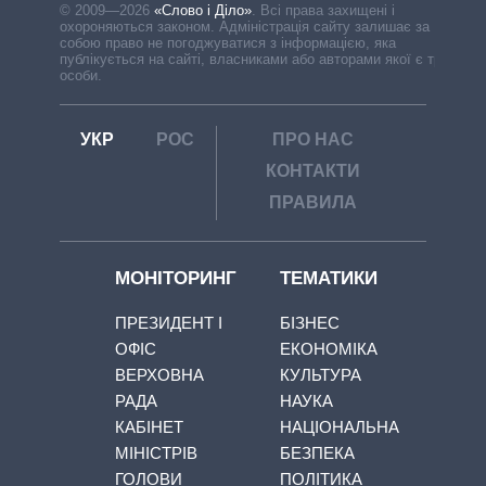
© 2009—2026
«Слово і Діло»
.
Всі права захищені і
охороняються законом. Адміністрація сайту залишає за
собою право не погоджуватися з інформацією, яка
публікується на сайті, власниками або авторами якої є треті
особи.
УКР
РОС
ПРО НАС
КОНТАКТИ
ПРАВИЛА
МОНІТОРИНГ
ТЕМАТИКИ
ПРЕЗИДЕНТ І
БІЗНЕС
ОФІС
ЕКОНОМІКА
ВЕРХОВНА
КУЛЬТУРА
РАДА
НАУКА
КАБІНЕТ
НАЦІОНАЛЬНА
МІНІСТРІВ
БЕЗПЕКА
ГОЛОВИ
ПОЛІТИКА