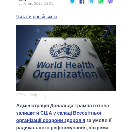
6 лютого 2025, 13:05
Читати російською
AFP via Getty Images
Адміністрація Дональда Трампа готова
залишити США у складі Всесвітньої
організації охорони здоров'я
за умови її
радикального реформування, зокрема