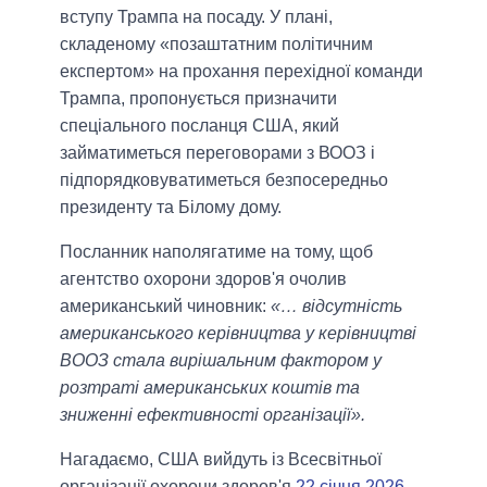
вступу Трампа на посаду. У плані,
складеному «позаштатним політичним
експертом» на прохання перехідної команди
Трампа, пропонується призначити
спеціального посланця США, який
займатиметься переговорами з ВООЗ і
підпорядковуватиметься безпосередньо
президенту та Білому дому.
Посланник наполягатиме на тому, щоб
агентство охорони здоров'я очолив
американський чиновник:
«… відсутність
американського керівництва у керівництві
ВООЗ стала вирішальним фактором у
розтраті американських коштів та
зниженні ефективності організації».
Нагадаємо, США вийдуть із Всесвітньої
організації охорони здоров'я
22 січня 2026