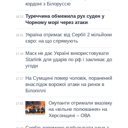
кордоні з Білоруссю
Туреччина обмежила рух суден у
18:12
Чорному морі через атаки
Україна отримає від Сербії 2 мільйони
18:01
євро: на що спрямують
Маск не дає Україні використовувати
17:34
Starlink для ударів по рф і закликає до
угоди
На Сумщині помер чоловік, поранений
17:27
внаслідок ворожої атаки на ринок в
Білопіллі
Окупанти отримали вказівку
17:01
на «вільне полювання» на
Херсонщині – ОВА
Сербія допоможе відбудувати одне з