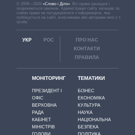
© 2009—2026
«Слово і Діло»
.
Всі права захищені і
охороняються законом. Адміністрація сайту залишає за
собою право не погоджуватися з інформацією, яка
публікується на сайті, власниками або авторами якої є треті
особи.
УКР
РОС
ПРО НАС
КОНТАКТИ
ПРАВИЛА
МОНІТОРИНГ
ТЕМАТИКИ
ПРЕЗИДЕНТ І
БІЗНЕС
ОФІС
ЕКОНОМІКА
ВЕРХОВНА
КУЛЬТУРА
РАДА
НАУКА
КАБІНЕТ
НАЦІОНАЛЬНА
МІНІСТРІВ
БЕЗПЕКА
ГОЛОВИ
ПОЛІТИКА