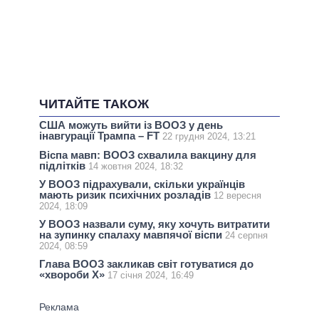
ЧИТАЙТЕ ТАКОЖ
США можуть вийти із ВООЗ у день
інавгурації Трампа – FT
22 грудня 2024, 13:21
Віспа мавп: ВООЗ схвалила вакцину для
підлітків
14 жовтня 2024, 18:32
У ВООЗ підрахували, скільки українців
мають ризик психічних розладів
12 вересня
2024, 18:09
У ВООЗ назвали суму, яку хочуть витратити
на зупинку спалаху мавпячої віспи
24 серпня
2024, 08:59
Глава ВООЗ закликав світ готуватися до
«хвороби Х»
17 січня 2024, 16:49