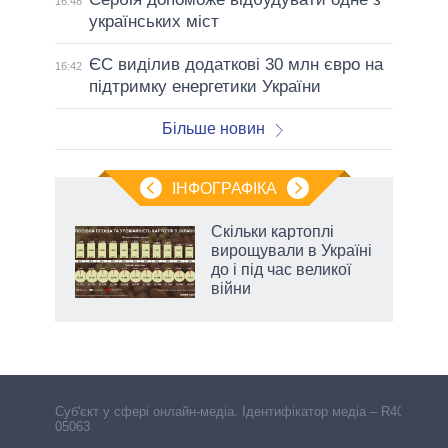
16:48
українських міст
ЄС виділив додаткові 30 млн євро на
16:42
підтримку енергетики України
Більше новин
ІНФОГРАФІКА
 5
Скільки картоплі
вго
вирощували в Україні
до і під час великої
війни
Cуб'єкт у сфері онлайн-медіа. Ідентифікатор медіа – R40-
05063