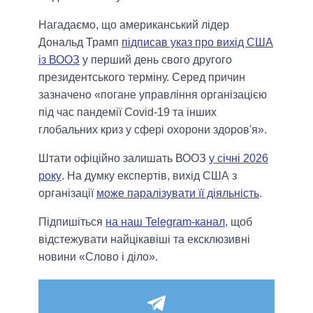
Нагадаємо, що американський лідер
Дональд Трамп
підписав указ про вихід США
із ВООЗ
у перший день свого другого
президентського терміну. Серед причин
зазначено «погане управління організацією
під час пандемії Covid-19 та інших
глобальних криз у сфері охорони здоров'я».
Штати офіційно залишать ВООЗ
у січні 2026
року
. На думку експертів, вихід США з
організації
може паралізувати її діяльність
.
Підпишіться
на наш Telegram-канал
, щоб
відстежувати найцікавіші та ексклюзивні
новини «Слово і діло».