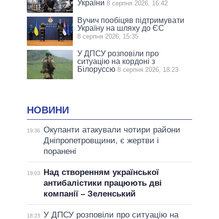
України
8 серпня 2026, 16:42
Вучич пообіцяв підтримувати
Україну на шляху до ЄС
8 серпня 2026, 15:35
У ДПСУ розповіли про
ситуацію на кордоні з
Білоруссю
8 серпня 2026, 18:23
НОВИНИ
Окупанти атакували чотири райони
19:36
Дніпропетровщини, є жертви і
поранені
Над створенням української
19:03
антибалістики працюють дві
компанії – Зеленський
У ДПСУ розповіли про ситуацію на
18:23