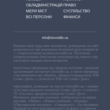
ОБЛАДМІНІСТРАЦІЙ
ПРАВО
МЕРИ МІСТ
СУСПІЛЬСТВО
ВСІ ПЕРСОНИ
ФІНАНСИ
info@slovoidilo.ua
Використання будь-яких матеріалів, розміщених на сайті,
дозволяється при вказуванні посилання (для інтернет-видань
— гіперпосилання) на www.slovoidilo.ua. Посилання
(гіперпосилання) обов’язкове незалежно від повного або
часткового використання матеріалів.
Аналітична інформація про обіцянки політиків і чиновників,
що розміщені на порталі slovoidilo.ua, а також інформація про
стан виконання цих обіцянок, зібрана й опрацьована ТОВ «ІА
Слово і Діло» і є власністю ТОВ «ІА Слово і Діло».
Інфографіки, розміщені на порталі slovoidilo.ua, створені ГО
«Система народного контролю Слово і Діло» і є власністю
ГО «Система народного контролю Слово і Діло».
Матеріали, відмічені значками, публікуються на правах
реклами: «Промо», «Новини компаній», «Позиція»,
«Партнерський матеріал», «Спецпроєкт», «За підтримки».
Редакція не несе відповідальності за факти та оціночні