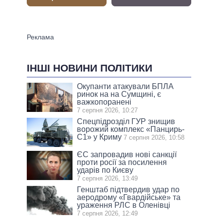
ІНШІ НОВИНИ ПОЛІТИКИ
Окупанти атакували БПЛА
ринок на на Сумщині, є
важкопоранені
7 серпня 2026, 10:27
Спецпідрозділ ГУР знищив
ворожий комплекс «Панцирь-
С1» у Криму
7 серпня 2026, 10:58
ЄС запровадив нові санкції
проти росії за посилення
ударів по Києву
7 серпня 2026, 13:49
Генштаб підтвердив удар по
аеродрому «Гвардійське» та
ураження РЛС в Оленівці
7 серпня 2026, 12:49