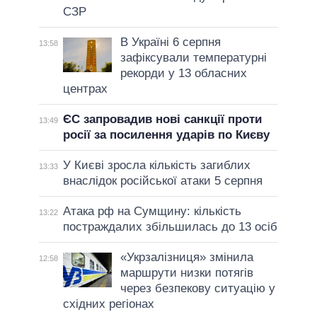
СЗР
В Україні 6 серпня
13:58
зафіксували температурні
рекорди у 13 обласних
центрах
ЄС запровадив нові санкції проти
13:49
росії за посилення ударів по Києву
У Києві зросла кількість загиблих
13:33
внаслідок російської атаки 5 серпня
Атака рф на Сумщину: кількість
13:22
постраждалих збільшилась до 13 осіб
«Укрзалізниця» змінила
12:58
маршрути низки потягів
через безпекову ситуацію у
східних регіонах