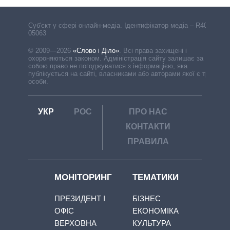
Cуб'єкт у сфері онлайн-медіа. Ідентифікатор медіа – R40-
05063
© 2009—2026
«Слово і Діло»
.
Всі права захищені і
охороняються законом. Адміністрація сайту залишає за
собою право не погоджуватися з інформацією, яка
публікується на сайті, власниками або авторами якої є треті
особи.
УКР
РОС
ПРО НАС
КОНТАКТИ
ПРАВИЛА
МОНІТОРИНГ
ТЕМАТИКИ
ПРЕЗИДЕНТ І
БІЗНЕС
ОФІС
ЕКОНОМІКА
ВЕРХОВНА
КУЛЬТУРА