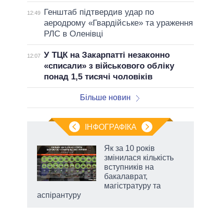
Генштаб підтвердив удар по
12:49
аеродрому «Гвардійське» та ураження
РЛС в Оленівці
У ТЦК на Закарпатті незаконно
12:07
«списали» з військового обліку
понад 1,5 тисячі чоловіків
Більше новин
ІНФОГРАФІКА
жет
Як за 10 років
змінилася кількість
ків
вступників на
бакалаврат,
магістратуру та
аспірантуру