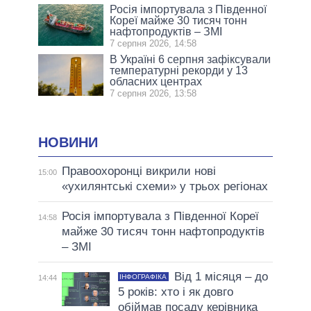
Росія імпортувала з Південної
Кореї майже 30 тисяч тонн
нафтопродуктів – ЗМІ
7 серпня 2026, 14:58
В Україні 6 серпня зафіксували
температурні рекорди у 13
обласних центрах
7 серпня 2026, 13:58
НОВИНИ
Правоохоронці викрили нові
15:00
«ухилянтські схеми» у трьох регіонах
Росія імпортувала з Південної Кореї
14:58
майже 30 тисяч тонн нафтопродуктів
– ЗМІ
Від 1 місяця – до
ІНФОГРАФІКА
14:44
5 років: хто і як довго
обіймав посаду керівника