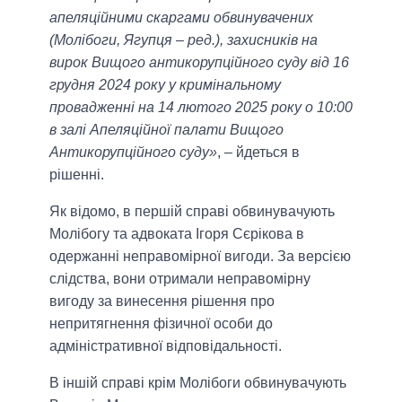
апеляційними скаргами обвинувачених
(Молібоги, Ягупця – ред.), захисників на
вирок Вищого антикорупційного суду від 16
грудня 2024 року у кримінальному
провадженні на 14 лютого 2025 року о 10:00
в залі Апеляційної палати Вищого
Антикорупційного суду»
, – йдеться в
рішенні.
Як відомо, в першій справі обвинувачують
Молібогу та адвоката Ігоря Сєрікова в
одержанні неправомірної вигоди. За версією
слідства, вони отримали неправомірну
вигоду за винесення рішення про
непритягнення фізичної особи до
адміністративної відповідальності.
В іншій справі крім Молібоги обвинувачують