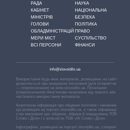
РАДА
НАУКА
КАБІНЕТ
НАЦІОНАЛЬНА
МІНІСТРІВ
БЕЗПЕКА
ГОЛОВИ
ПОЛІТИКА
ОБЛАДМІНІСТРАЦІЙ
ПРАВО
МЕРИ МІСТ
СУСПІЛЬСТВО
ВСІ ПЕРСОНИ
ФІНАНСИ
info@slovoidilo.ua
Використання будь-яких матеріалів, розміщених на сайті,
дозволяється при вказуванні посилання (для інтернет-видань
— гіперпосилання) на www.slovoidilo.ua. Посилання
(гіперпосилання) обов’язкове незалежно від повного або
часткового використання матеріалів.
Аналітична інформація про обіцянки політиків і чиновників,
що розміщені на порталі slovoidilo.ua, а також інформація про
стан виконання цих обіцянок, зібрана й опрацьована ТОВ «ІА
Слово і Діло» і є власністю ТОВ «ІА Слово і Діло».
Інфографіки, розміщені на порталі slovoidilo.ua, створені ГО