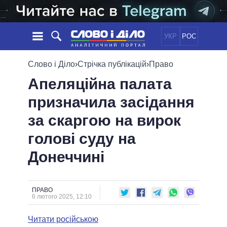
УКР
РОС
НОВИНИ
Слово і Діло
›
Стрічка публікацій
›
Право
Апеляційна палата
ОБIЦЯНКИ
СТРІЧКА
ПОЛІТИКА
призначила засідання
ПОДІЇ
ЕКОНОМІКА
ПОЛIТИКИ
за скаргою на вирок
СТАТТІ
СУСПІЛЬСТВО
ІНФОГРАФІКА
ДУМКИ
СВІТ
УСІ ПОЛІТИКИ
голові суду на
ОГЛЯДИ
ПРЕЗИДЕНТ І ОФІС
Донеччині
ВІДЕО
ДАЙДЖЕСТИ
ВЕРХОВНА РАДА
ПІДТРИМАТИ
КАБІНЕТ МІНІСТРІВ
ГОЛОВИ ОБЛАДМІНІСТРАЦІЙ
ПРАВО
ПОРІВНЯННЯ ПОЛІТИКІВ
6 лютого 2025, 12:10
МЕРИ МІСТ
Читати російською
ВСІ ПЕРСОНИ