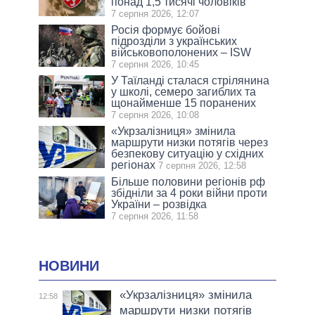
понад 1,5 тисячі чоловіків
7 серпня 2026, 12:07
Росія формує бойові
підрозділи з українських
військовополонених – ISW
7 серпня 2026, 10:45
У Таїланді сталася стрілянина
у школі, семеро загиблих та
щонайменше 15 поранених
7 серпня 2026, 10:08
«Укрзалізниця» змінила
маршрути низки потягів через
безпекову ситуацію у східних
регіонах
7 серпня 2026, 12:58
Більше половини регіонів рф
збідніли за 4 роки війни проти
України – розвідка
7 серпня 2026, 11:58
НОВИНИ
«Укрзалізниця» змінила
12:58
маршрути низки потягів