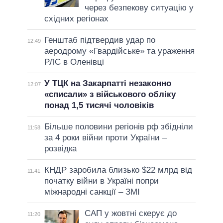
через безпекову ситуацію у
східних регіонах
Генштаб підтвердив удар по
12:49
аеродрому «Гвардійське» та ураження
РЛС в Оленівці
У ТЦК на Закарпатті незаконно
12:07
«списали» з військового обліку
понад 1,5 тисячі чоловіків
Більше половини регіонів рф збідніли
11:58
за 4 роки війни проти України –
розвідка
КНДР заробила близько $22 млрд від
11:41
початку війни в Україні попри
міжнародні санкції – ЗМІ
САП у жовтні скерує до
11:20