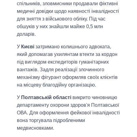
спільників, зловмисники продавали фіктивні
медичні довідки щодо наявності інвалідності
для зняття з військового обліку. Під час
обшуків у них знайшли майже 0,5 млн
доларів.
У
Києві
затримано колишнього адвоката,
який допомагав ухилянтам втекти за кордон
під виглядом експедиторів гуманітарних
вантажів. Задля реалізації злочинного
механізму фігурант оформляв своїх клієнтів
на місцеву благодійну організацію.
У
Полтавській області
викрито чиновницю
департаменту охорони здоров'я Полтавської
ОВА. Для оформлення фейкової інвалідності
вона торгувала підробленими
медвисновками.