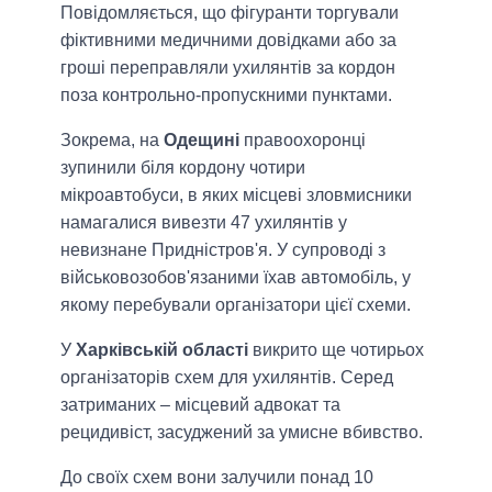
Повідомляється, що фігуранти торгували
фіктивними медичними довідками або за
гроші переправляли ухилянтів за кордон
поза контрольно-пропускними пунктами.
Зокрема, на
Одещині
правоохоронці
зупинили біля кордону чотири
мікроавтобуси, в яких місцеві зловмисники
намагалися вивезти 47 ухилянтів у
невизнане Придністров'я. У супроводі з
військовозобов'язаними їхав автомобіль, у
якому перебували організатори цієї схеми.
У
Харківській області
викрито ще чотирьох
організаторів схем для ухилянтів. Серед
затриманих – місцевий адвокат та
рецидивіст, засуджений за умисне вбивство.
До своїх схем вони залучили понад 10