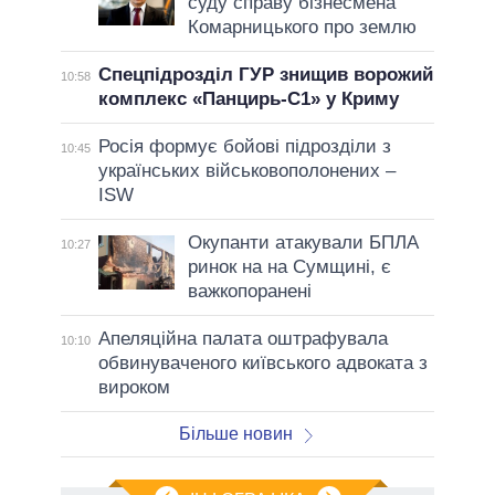
суду справу бізнесмена
Комарницького про землю
Спецпідрозділ ГУР знищив ворожий
10:58
комплекс «Панцирь-С1» у Криму
Росія формує бойові підрозділи з
10:45
українських військовополонених –
ISW
Окупанти атакували БПЛА
10:27
ринок на на Сумщині, є
важкопоранені
Апеляційна палата оштрафувала
10:10
обвинуваченого київського адвоката з
вироком
Більше новин