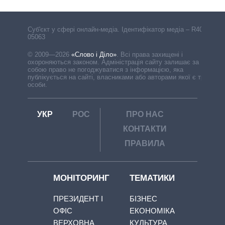
Cуб'єкт у сфері онлайн-медіа. Ідентифікатор медіа – R40-
05063
© 2009—2026
«Слово і Діло»
.
Всі права захищені і
охороняються законом. Адміністрація сайту залишає за
собою право не погоджуватися з інформацією, яка
публікується на сайті, власниками або авторами якої є треті
особи.
УКР
РОС
ПРО НАС
КОНТАКТИ
ПРАВИЛА
МОНІТОРИНГ
ТЕМАТИКИ
ПРЕЗИДЕНТ І
БІЗНЕС
ОФІС
ЕКОНОМІКА
ВЕРХОВНА
КУЛЬТУРА