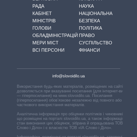
РАДА
НАУКА
КАБІНЕТ
НАЦІОНАЛЬНА
МІНІСТРІВ
БЕЗПЕКА
ГОЛОВИ
ПОЛІТИКА
ОБЛАДМІНІСТРАЦІЙ
ПРАВО
МЕРИ МІСТ
СУСПІЛЬСТВО
ВСІ ПЕРСОНИ
ФІНАНСИ
info@slovoidilo.ua
Використання будь-яких матеріалів, розміщених на сайті,
дозволяється при вказуванні посилання (для інтернет-видань
— гіперпосилання) на www.slovoidilo.ua. Посилання
(гіперпосилання) обов’язкове незалежно від повного або
часткового використання матеріалів.
Аналітична інформація про обіцянки політиків і чиновників,
що розміщені на порталі slovoidilo.ua, а також інформація про
стан виконання цих обіцянок, зібрана й опрацьована ТОВ «ІА
Слово і Діло» і є власністю ТОВ «ІА Слово і Діло».
Інфографіки, розміщені на порталі slovoidilo.ua, створені ГО