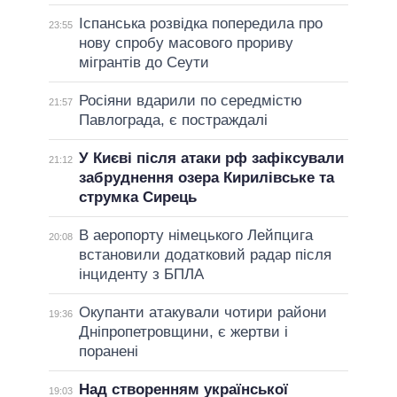
Іспанська розвідка попередила про
23:55
нову спробу масового прориву
мігрантів до Сеути
Росіяни вдарили по середмістю
21:57
Павлограда, є постраждалі
У Києві після атаки рф зафіксували
21:12
забруднення озера Кирилівське та
струмка Сирець
В аеропорту німецького Лейпцига
20:08
встановили додатковий радар після
інциденту з БПЛА
Окупанти атакували чотири райони
19:36
Дніпропетровщини, є жертви і
поранені
Над створенням української
19:03