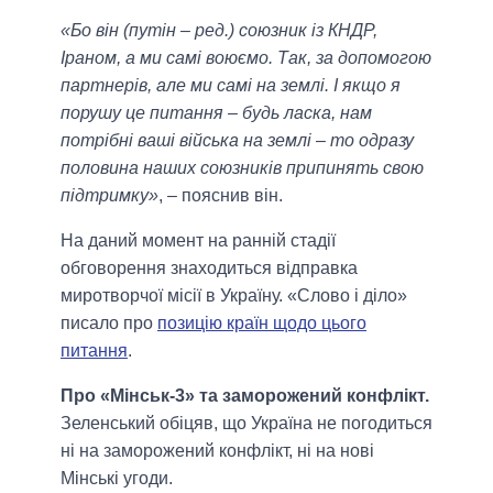
«Бо він (путін – ред.) союзник із КНДР,
Іраном, а ми самі воюємо. Так, за допомогою
партнерів, але ми самі на землі. І якщо я
порушу це питання – будь ласка, нам
потрібні ваші війська на землі – то одразу
половина наших союзників припинять свою
підтримку»
, – пояснив він.
На даний момент на ранній стадії
обговорення знаходиться відправка
миротворчої місії в Україну. «Слово і діло»
писало про
позицію країн щодо цього
питання
.
Про «Мінськ-3» та заморожений конфлікт.
Зеленський обіцяв, що Україна не погодиться
ні на заморожений конфлікт, ні на нові
Мінські угоди.