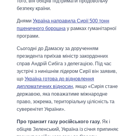
того, він обіцяв підтримати продовольчу
безпеку країни.
Днями
Україна направила Сирії 500 тонн
пшеничного борошна
у рамках гуманітарної
програми.
Сьогодні до Дамаску за дорученням
президента приїхав міністр закордонних
справ Андрій Сибіга з делегацією. Під час
зустрічі з нинішнім лідером Сирії він заявив,
що
Україна готова до відновлення
дипломатичних відносин
, якщо «Сирія стане
державою, яка поважатиме міжнародне
право, зокрема, територіальну цілісність та
суверенітет України».
Про транзит газу російського газу.
Як і
обіцяв Зеленський, Україна із січня припиняє