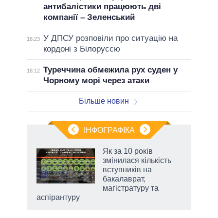
антибалістики працюють дві
компанії – Зеленський
У ДПСУ розповіли про ситуацію на
18:23
кордоні з Білоруссю
Туреччина обмежила рух суден у
18:12
Чорному морі через атаки
Більше новин
ІНФОГРАФІКА
жет
Як за 10 років
змінилася кількість
ків
вступників на
бакалаврат,
магістратуру та
аспірантуру