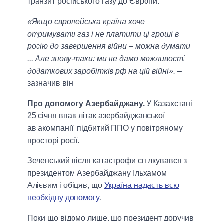
транзит російського газу до Європи.
«Якщо європейська країна хоче
отримувати газ і не платити ці гроші в
росію до завершення війни – можна думати
... Але знову-таки: ми не дамо можливості
додаткових заробітків рф на цій війні»,
–
зазначив він.
Про допомогу Азербайджану.
У Казахстані
25 січня впав літак азербайджанської
авіакомпанії, підбитий ППО у повітряному
просторі росії.
Зеленський після катастрофи спілкувався з
президентом Азербайджану Ільхамом
Алієвим і обіцяв, що
Україна надасть всю
необхідну допомогу
.
Поки що відомо лише, що президент доручив