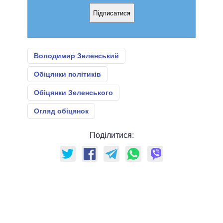
Підписатися
Володимир Зеленський
Обіцянки політиків
Обіцянки Зеленського
Огляд обіцянок
Поділитися: