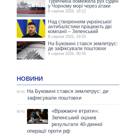
Туреччина обмежила рух суден
у Чорному морі через атаки
8 серпня 2026, 18:12
Над створенням української
антибалістики працюють дві
компанії – Зеленський
8 серпня 2026, 19:03
На Буковині стався землетрус:
де зафіксували поштовхи
9 серпня 2026, 00:55
НОВИНИ
На Буковині стався землетрус: де
00:55
зафіксували поштовхи
«Вражаючі втрати»:
00:41
Зеленський оцінив
результати 40-денної
операції проти рф