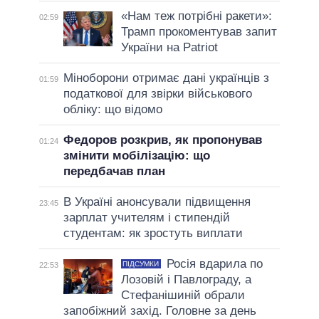
«Нам теж потрібні ракети»:
02:59
Трамп прокоментував запит
України на Patriot
Міноборони отримає дані українців з
01:59
податкової для звірки військового
обліку: що відомо
Федоров розкрив, як пропонував
01:24
змінити мобілізацію: що
передбачав план
В Україні анонсували підвищення
23:45
зарплат учителям і стипендій
студентам: як зростуть виплати
Росія вдарила по
ПІДСУМКИ
22:53
Лозовій і Павлограду, а
Стефанішиній обрали
запобіжний захід. Головне за день