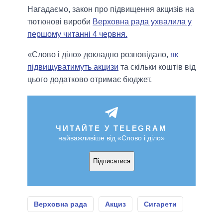
Нагадаємо, закон про підвищення акцизів на
тютюнові вироби
Верховна рада ухвалила у
першому читанні 4 червня.
«Слово і діло» докладно розповідало,
як
підвищуватимуть акцизи
та скільки коштів від
цього додатково отримає бюджет.
ЧИТАЙТЕ У TELEGRAM
найважливіше від «Слово і діло»
Підписатися
Верховна рада
Акциз
Сигарети