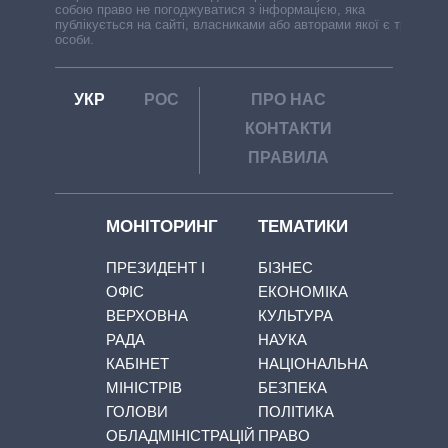
собою право не погоджуватися з інформацією, яка
публікується на сайті, власниками або авторами якої є треті
особи.
УКР
РОС
ПРО НАС
КОНТАКТИ
ПРАВИЛА
МОНІТОРИНГ
ТЕМАТИКИ
ПРЕЗИДЕНТ І
БІЗНЕС
ОФІС
ЕКОНОМІКА
ВЕРХОВНА
КУЛЬТУРА
РАДА
НАУКА
КАБІНЕТ
НАЦІОНАЛЬНА
МІНІСТРІВ
БЕЗПЕКА
ГОЛОВИ
ПОЛІТИКА
ОБЛАДМІНІСТРАЦІЙ
ПРАВО