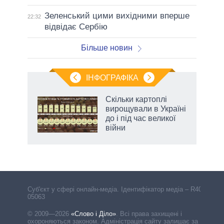
Зеленський цими вихідними вперше
22:32
відвідає Сербію
Більше новин
ІНФОГРАФІКА
Скільки картоплі
ть
вирощували в Україні
до і під час великої
війни
Cуб'єкт у сфері онлайн-медіа. Ідентифікатор медіа – R40-
05063
© 2009—2026
«Слово і Діло»
.
Всі права захищені і
охороняються законом. Адміністрація сайту залишає за