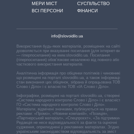
МЕРИ МІСТ
СУСПІЛЬСТВО
ВСІ ПЕРСОНИ
ФІНАНСИ
info@slovoidilo.ua
Використання будь-яких матеріалів, розміщених на сайті,
дозволяється при вказуванні посилання (для інтернет-видань
— гіперпосилання) на www.slovoidilo.ua. Посилання
(гіперпосилання) обов’язкове незалежно від повного або
часткового використання матеріалів.
Аналітична інформація про обіцянки політиків і чиновників,
що розміщені на порталі slovoidilo.ua, а також інформація про
стан виконання цих обіцянок, зібрана й опрацьована ТОВ «ІА
Слово і Діло» і є власністю ТОВ «ІА Слово і Діло».
Інфографіки, розміщені на порталі slovoidilo.ua, створені ГО
«Система народного контролю Слово і Діло» і є власністю
ГО «Система народного контролю Слово і Діло».
Матеріали, відмічені значками, публікуються на правах
реклами: «Промо», «Новини компаній», «Позиція»,
«Партнерський матеріал», «Спецпроєкт», «За підтримки».
Редакція не несе відповідальності за факти та оціночні
судження, оприлюднені у рекламних матеріалах. Згідно з
українським законодавством відповідальність за зміст