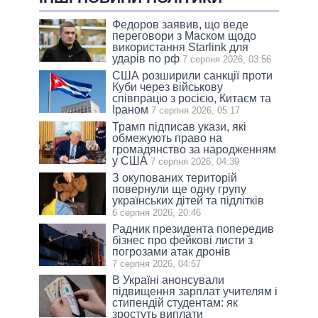
Федоров заявив, що веде
переговори з Маском щодо
використання Starlink для
ударів по рф
7 серпня 2026, 03:56
США розширили санкції проти
Куби через військову
співпрацю з росією, Китаєм та
Іраном
7 серпня 2026, 05:17
Трамп підписав укази, які
обмежують право на
громадянство за народженням
у США
7 серпня 2026, 04:39
З окупованих територій
повернули ще одну групу
українських дітей та підлітків
6 серпня 2026, 20:46
Радник президента попередив
бізнес про фейкові листи з
погрозами атак дронів
7 серпня 2026, 04:57
В Україні анонсували
підвищення зарплат учителям і
стипендій студентам: як
зростуть виплати