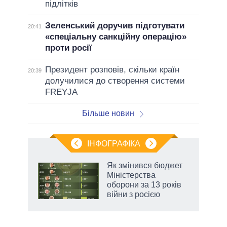
підлітків
Зеленський доручив підготувати
20:41
«спеціальну санкційну операцію»
проти росії
Президент розповів, скільки країн
20:39
долучилися до створення системи
FREYJA
Більше новин
ІНФОГРАФІКА
Як змінився бюджет
 за
Міністерства
асть
оборони за 13 років
війни з росією