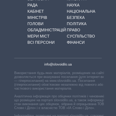
РАДА
НАУКА
КАБІНЕТ
НАЦІОНАЛЬНА
МІНІСТРІВ
БЕЗПЕКА
ГОЛОВИ
ПОЛІТИКА
ОБЛАДМІНІСТРАЦІЙ
ПРАВО
МЕРИ МІСТ
СУСПІЛЬСТВО
ВСІ ПЕРСОНИ
ФІНАНСИ
info@slovoidilo.ua
Використання будь-яких матеріалів, розміщених на сайті,
дозволяється при вказуванні посилання (для інтернет-видань
— гіперпосилання) на www.slovoidilo.ua. Посилання
(гіперпосилання) обов’язкове незалежно від повного або
часткового використання матеріалів.
Аналітична інформація про обіцянки політиків і чиновників,
що розміщені на порталі slovoidilo.ua, а також інформація про
стан виконання цих обіцянок, зібрана й опрацьована ТОВ «ІА
Слово і Діло» і є власністю ТОВ «ІА Слово і Діло».
Інфографіки, розміщені на порталі slovoidilo.ua, створені ГО