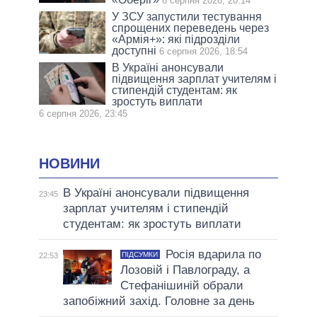
6 серпня 2026, 20:14
У ЗСУ запустили тестування
спрощених переведень через
«Армія+»: які підрозділи
доступні
6 серпня 2026, 18:54
В Україні анонсували
підвищення зарплат учителям і
стипендій студентам: як
зростуть виплати
6 серпня 2026, 23:45
НОВИНИ
В Україні анонсували підвищення
23:45
зарплат учителям і стипендій
студентам: як зростуть виплати
Росія вдарила по
ПІДСУМКИ
22:53
Лозовій і Павлограду, а
Стефанішиній обрали
запобіжний захід. Головне за день