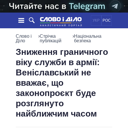
УКР
РОС
НОВИНИ
Слово і
›
Стрічка
›
Національна
Діло
публікацій
безпека
ОБIЦЯНКИ
СТРІЧКА
ПОЛІТИКА
Зниження граничного
ПОДІЇ
ЕКОНОМІКА
віку служби в армії:
ПОЛIТИКИ
СТАТТІ
СУСПІЛЬСТВО
Веніславський не
ІНФОГРАФІКА
ДУМКИ
СВІТ
УСІ ПОЛІТИКИ
вважає, що
ОГЛЯДИ
ПРЕЗИДЕНТ І ОФІС
ВІДЕО
законопроєкт буде
ДАЙДЖЕСТИ
ВЕРХОВНА РАДА
ПІДТРИМАТИ
КАБІНЕТ МІНІСТРІВ
розглянуто
ГОЛОВИ ОБЛАДМІНІСТРАЦІЙ
найближчим часом
ПОРІВНЯННЯ ПОЛІТИКІВ
МЕРИ МІСТ
ВСІ ПЕРСОНИ