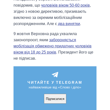
повідомив, що
чоловіків віком 50-60 років
,
згідно з новою директивою, призивають
виключно за окремим мобілізаційним
розпорядженням. Але є
два винятки
.
9 жовтня Верховна рада ухвалила
законопроєкт, яким
забороняється
мобілізація обмежено придатних чоловіків
віком від 18 до 25 років
. Президент його ще
не підписав.
ЧИТАЙТЕ У TELEGRAM
найважливіше від «Слово і діло»
Підписатися