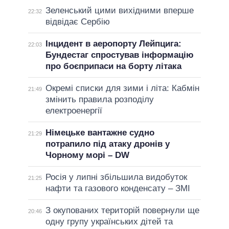
Зеленський цими вихідними вперше
22:32
відвідає Сербію
Інцидент в аеропорту Лейпцига:
22:03
Бундестаг спростував інформацію
про боєприпаси на борту літака
Окремі списки для зими і літа: Кабмін
21:49
змінить правила розподілу
електроенергії
Німецьке вантажне судно
21:29
потрапило під атаку дронів у
Чорному морі – DW
Росія у липні збільшила видобуток
21:25
нафти та газового конденсату – ЗМІ
З окупованих територій повернули ще
20:46
одну групу українських дітей та