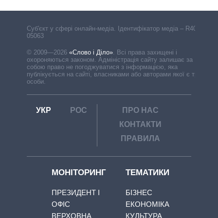
Cуб'єкт у сфері онлайн-медіа. Ідентифікатор медіа – R40-
05063
© 2009—2026
«Слово і Діло»
.
Всі права захищені і
охороняються законом. Адміністрація сайту залишає за
собою право не погоджуватися з інформацією, яка
публікується на сайті, власниками або авторами якої є треті
особи.
УКР
РОС
ПРО НАС
КОНТАКТИ
ПРАВИЛА
МОНІТОРИНГ
ТЕМАТИКИ
ПРЕЗИДЕНТ І
БІЗНЕС
ОФІС
ЕКОНОМІКА
ВЕРХОВНА
КУЛЬТУРА