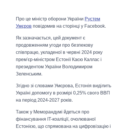
Про це міністр оборони України
Рустем
Умєров
повідомив на сторінці у Fаcebook.
Як зазначається, цей документ є
продовженням угоди про безпекову
співпрацю, укладеної в червні 2024 року
прем'єр-міністром Естонії Каєю Каллас і
президентом України Володимиром
Зеленським.
Згідно зі словами Умєрова, Естонія виділить
Україні допомогу в розмірі 0,25% свого ВВП
на період 2024-2027 років.
Також у Меморандумі йдеться про
фінансування IT-коаліції, очолюваної
Естонією, що спрямована на цифровізацію і