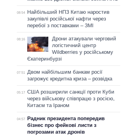
Найбільший НПЗ Китаю наростив
08:54
закупівлі російської нафти через
перебої з поставками – ЗМІ
Дрони атакували черговий
08:16
логістичний центр
Wildberries у російському
Єкатеринбурзі
Двом найбільшим банкам росії
07:51
загрожує кредитна криза – розвідка
США розширили санкції проти Куби
05:17
через військову співпрацю з росією,
Китаєм та Іраном
Радник президента попередив
04:57
бізнес про фейкові листи з
погрозами атак дронів