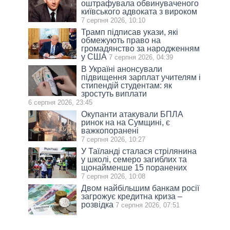
оштрафувала обвинуваченого
київського адвоката з вироком
7 серпня 2026, 10:10
Трамп підписав укази, які
обмежують право на
громадянство за народженням
у США
7 серпня 2026, 04:39
В Україні анонсували
підвищення зарплат учителям і
стипендій студентам: як
зростуть виплати
6 серпня 2026, 23:45
Окупанти атакували БПЛА
ринок на на Сумщині, є
важкопоранені
7 серпня 2026, 10:27
У Таїланді сталася стрілянина
у школі, семеро загиблих та
щонайменше 15 поранених
7 серпня 2026, 10:08
Двом найбільшим банкам росії
загрожує кредитна криза –
розвідка
7 серпня 2026, 07:51