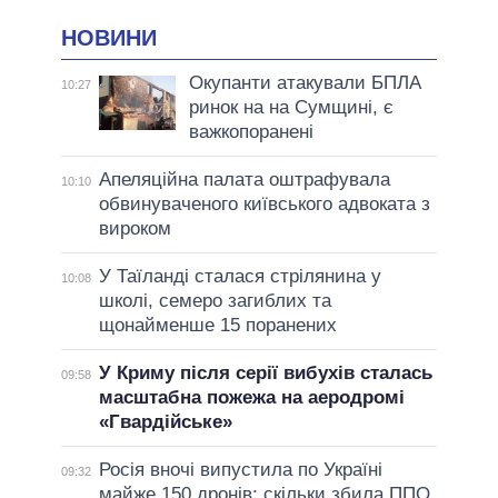
НОВИНИ
Окупанти атакували БПЛА
10:27
ринок на на Сумщині, є
важкопоранені
Апеляційна палата оштрафувала
10:10
обвинуваченого київського адвоката з
вироком
У Таїланді сталася стрілянина у
10:08
школі, семеро загиблих та
щонайменше 15 поранених
У Криму після серії вибухів сталась
09:58
масштабна пожежа на аеродромі
«Гвардійське»
Росія вночі випустила по Україні
09:32
майже 150 дронів: скільки збила ППО