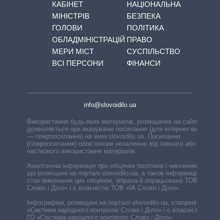
КАБІНЕТ
НАЦІОНАЛЬНА
МІНІСТРІВ
БЕЗПЕКА
ГОЛОВИ
ПОЛІТИКА
ОБЛАДМІНІСТРАЦІЙ
ПРАВО
МЕРИ МІСТ
СУСПІЛЬСТВО
ВСІ ПЕРСОНИ
ФІНАНСИ
info@slovoidilo.ua
Використання будь-яких матеріалів, розміщених на сайті,
дозволяється при вказуванні посилання (для інтернет-видань
— гіперпосилання) на www.slovoidilo.ua. Посилання
(гіперпосилання) обов’язкове незалежно від повного або
часткового використання матеріалів.
Аналітична інформація про обіцянки політиків і чиновників,
що розміщені на порталі slovoidilo.ua, а також інформація про
стан виконання цих обіцянок, зібрана й опрацьована ТОВ «ІА
Слово і Діло» і є власністю ТОВ «ІА Слово і Діло».
Інфографіки, розміщені на порталі slovoidilo.ua, створені ГО
«Система народного контролю Слово і Діло» і є власністю
ГО «Система народного контролю Слово і Діло».