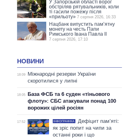
У Запорізькій області ворог
обстріляв рятувальників, коли
ті гасили пожежу після
«прильоту»
7 серпня 2026, 16:33
Нацбанк випустить пам’ятну
монету на честь Папи
Римського Івана Павла II
7 серпня 2026, 17:10
НОВИНИ
Міжнародні резерви України
18:09
скоротилися у липні
База ФСБ та 6 суден «тіньового
18:05
флоту»: СБС атакували понад 100
ворожих цілей росіян
Дефіцит пам’яті:
ІНФОГРАФІКА
17:52
як зріс попит на чипи за
останні роки і що