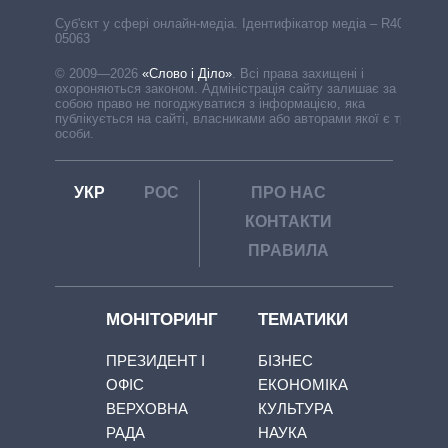
Cуб'єкт у сфері онлайн-медіа. Ідентифікатор медіа – R40-
05063
© 2009—2026
«Слово і Діло»
.
Всі права захищені і
охороняються законом. Адміністрація сайту залишає за
собою право не погоджуватися з інформацією, яка
публікується на сайті, власниками або авторами якої є треті
особи.
УКР
РОС
ПРО НАС
КОНТАКТИ
ПРАВИЛА
МОНІТОРИНГ
ТЕМАТИКИ
ПРЕЗИДЕНТ І
БІЗНЕС
ОФІС
ЕКОНОМІКА
ВЕРХОВНА
КУЛЬТУРА
РАДА
НАУКА