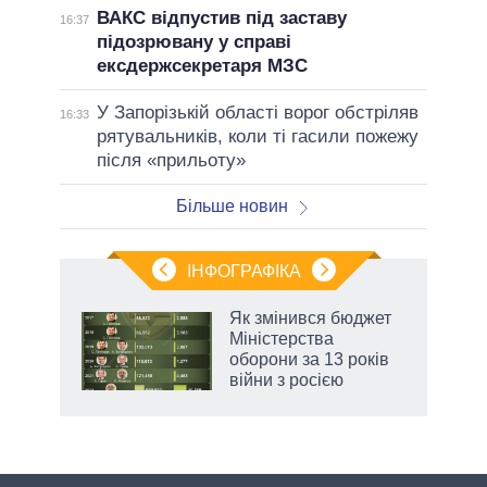
ВАКС відпустив під заставу
16:37
підозрювану у справі
ексдержсекретаря МЗС
У Запорізькій області ворог обстріляв
16:33
рятувальників, коли ті гасили пожежу
після «прильоту»
Більше новин
ІНФОГРАФІКА
Як змінився бюджет
ть
Міністерства
оборони за 13 років
війни з росією