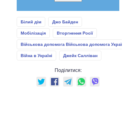
Білий дім
Джо Байден
Мобілізація
Вторгнення Росії
Військова допомога Військова допомога Україні
Війна в Україні
Джейк Салліван
Поділитися: