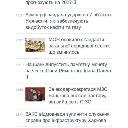
прогнозують на 2027-й
Армія рф завдала ударів по 7 об'єктах
17:38
Укрнафти, які забезпечують
видобуток нафти та газу
МОН оновило стандарти
17:29
загальної середньої освіти:
що змінилось
Нацбанк випустить пам’ятну монету
17:10
на честь Папи Римського Івана Павла
II
За ексдержсекретаря МЗС
16:51
Банькова внесли заставу,
він вийшов із СІЗО
ВАКС відмовився зупинити слухання
16:44
справи про інфраструктуру Харкова