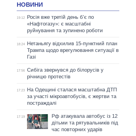
НОВИНИ
Росія вже третій день б’є по
19:12
«Нафтогазу»: є масштабні
руйнування та зупинено роботи
Нетаньягу відхилив 15-пунктний план
18:24
Трампа щодо врегулювання ситуації в
Газі
Сибіга звернувся до білорусів у
17:56
річницю протестів
На Одещині сталася масштабна ДТП
17:23
за участі мікроавтобусів, є жертви та
постраждалі
Рф атакувала автобус із 12
17:19
дітьми та рятувальників під
час повторних ударів