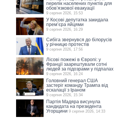
перелік населених пунктів для
обов'язкової евакуації
9 серпня 2026, 15:53
У Косові депутатка закидала
прем’єра яйцями
9 серпня 2026, 16:29
Сибіга звернувся до білорусів
у річницю протестів
9 серпня 2026, 17:56
Лісові пожежі в Європі: у
Франції заарештували сотні
людей за підозрами у підпалах
9 серпня 2026, 16:24
Головний генерал США
застеріг команду Трампа від
ескалації з Іраном
9 серпня 2026, 15:34
Партія Мадяра висунула
кандидата на президента
Угорщини
9 серпня 2026, 14:33