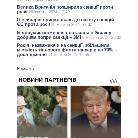
Велика Британія розширила санкції проти
росії
28 жовтня 2024, 17:49
Швейцарія приєдналась до пакету санкцій
ЄС проти росії
16 жовтня 2024, 22:32
Білоруська компанія постачала в Україну
добрива попри санкції – ЗМI
9 жовтня 2024, 23:32
Росія, незважаючи на санкції, збільшила
місткість тіньового флоту танкерів на 70% –
дослідження
14 жовтня 2024, 12:55