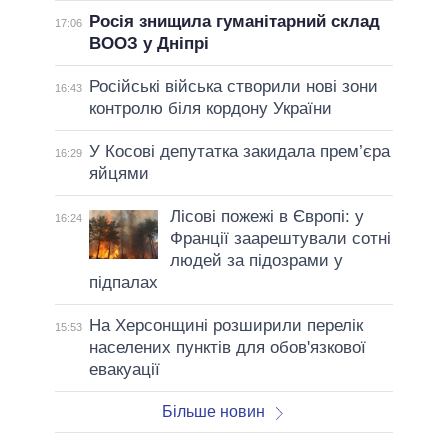
Росія знищила гуманітарний склад
17:06
ВООЗ у Дніпрі
Російські війська створили нові зони
16:43
контролю біля кордону України
У Косові депутатка закидала прем’єра
16:29
яйцями
Лісові пожежі в Європі: у
16:24
Франції заарештували сотні
людей за підозрами у
підпалах
На Херсонщині розширили перелік
15:53
населених пунктів для обов'язкової
евакуації
Більше новин