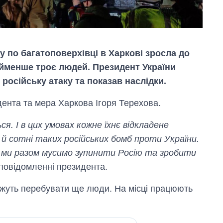
у по багатоповерхiвцi в Харковi зросла до
йменше троє людей. Президент України
осійську атаку та показав наслідки.
дента та мера Харкова Ігоря Терехова.
. І в цих умовах кожне їхнє відкладене
Скільки картоплі
вирощували в
й сотні таких російських бомб проти України.
Україні до і під час
у ми разом мусимо зупинити Росію та зробити
великої війни
 повідомленні президента.
ожуть перебувати ще люди. На місці працюють