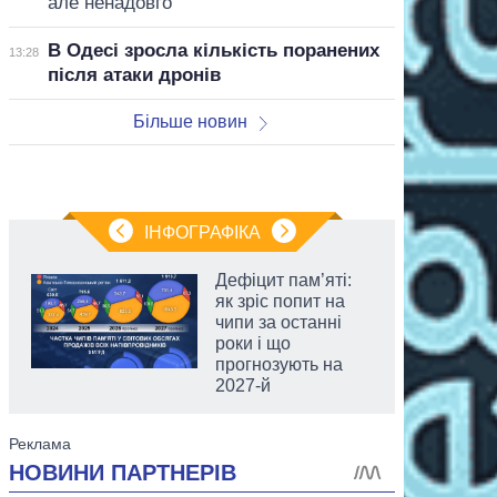
але ненадовго
В Одесі зросла кількість поранених
13:28
після атаки дронів
Більше новин
ІНФОГРАФІКА
Дефіцит пам’яті:
як зріс попит на
чипи за останні
роки і що
прогнозують на
2027-й