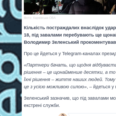
Фото: Харкiвська ОВА
Кількість постраждалих внаслiдок удар
18, під завалами перебувають ще щона
Володимир Зеленський прокоментував р
Про це йдеться у Telegram-каналах прези
«Партнери бачать, що щодня відбувається
рішення – це щонайменше десятки, а то 
Їхні рішення – життя наших людей. Том
це з усією можливою силою»
, – йдеться у
Зеленський зазначив, що під завалами м
екстрені служби.