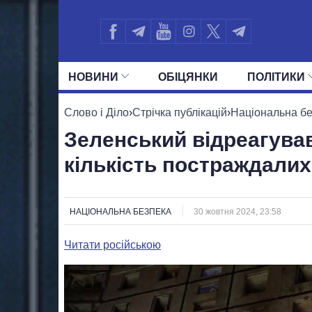
НОВИНИ
ОБIЦЯНКИ
ПОЛIТИКИ
УСІ ПОЛІТИКИ
ПРЕЗИДЕНТ І ОФ
Слово і Діло
›
Стрічка публікацій
›
Національна б
Зеленський відреагував
кількість постраждалих
НАЦІОНАЛЬНА БЕЗПЕКА
30 жовтня 2024, 23:58
Читати російською