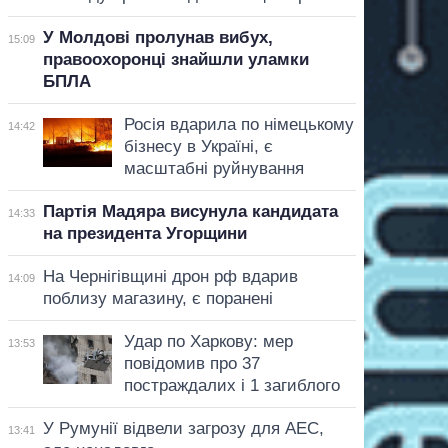
У Молдові пролунав вибух,
15:09
правоохоронці знайшли уламки
БПЛА
Росія вдарила по німецькому
14:42
бізнесу в Україні, є
масштабні руйнування
Партія Мадяра висунула кандидата
14:33
на президента Угорщини
На Чернігівщині дрон рф вдарив
14:09
поблизу магазину, є поранені
Удар по Харкову: мер
13:53
повідомив про 37
постраждалих і 1 загиблого
У Румунії відвели загрозу для АЕС,
13:41