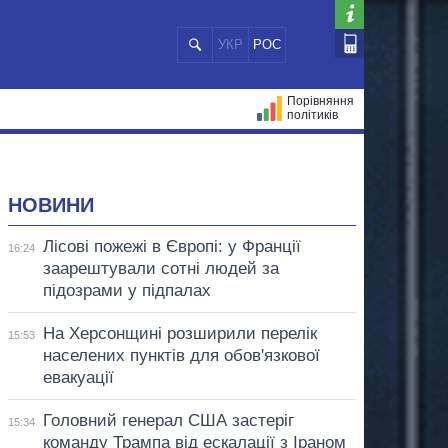
УКР
РОС
Порівняння
політиків
ЦІЙ
МЕРИ МІСТ
ВСІ ПЕРСОНИ
НОВИНИ
Лісові пожежі в Європі: у Франції
16:24
заарештували сотні людей за
підозрами у підпалах
На Херсонщині розширили перелік
15:53
населених пунктів для обов'язкової
евакуації
Головний генерал США застеріг
15:34
команду Трампа від ескалації з Іраном