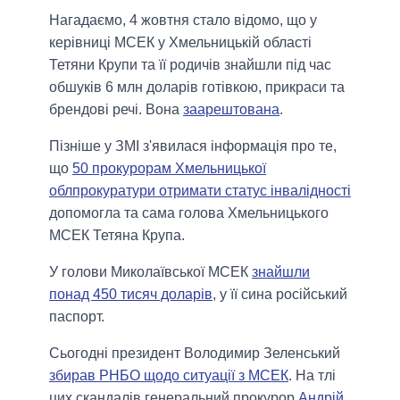
Нагадаємо, 4 жовтня стало відомо, що у
керівниці МСЕК у Хмельницькій області
Тетяни Крупи та її родичів знайшли під час
обшуків 6 млн доларів готівкою, прикраси та
брендові речі. Вона
заарештована
.
Пізніше у ЗМІ з'явилася інформація про те,
що
50 прокурорам Хмельницької
облпрокуратури отримати статус інвалідності
допомогла та сама голова Хмельницького
МСЕК Тетяна Крупа.
У голови Миколаївської МСЕК
знайшли
понад 450 тисяч доларів
, у її сина російський
паспорт.
Сьогодні президент Володимир Зеленський
збирав РНБО щодо ситуації з МСЕК
. На тлі
цих скандалів генеральний прокурор
Андрій