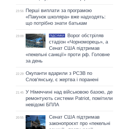
Перші виплати за програмою
23:56
«Пакунок школяра» вже надходять:
що потрібно знати батькам
Ворог обстріляв
ПІДСУМКИ
23:09
стадіон «Чорноморець», а
Сенат США підтримав
«пекельні санкції» проти рф. Головне
за день
Окупанти вдарили з РСЗВ по
22:29
Слов'янську, є жертва і поранені
У Німеччині над військовою базою, де
21:45
ремонтують системи Patriot, помітили
невідомі БПЛА
Сенат США підтримав
20:55
законопроєкт про «пекельні