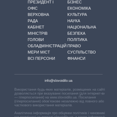
ПРЕЗИДЕНТ І
БІЗНЕС
ОФІС
ЕКОНОМІКА
ВЕРХОВНА
КУЛЬТУРА
РАДА
НАУКА
КАБІНЕТ
НАЦІОНАЛЬНА
МІНІСТРІВ
БЕЗПЕКА
ГОЛОВИ
ПОЛІТИКА
ОБЛАДМІНІСТРАЦІЙ
ПРАВО
МЕРИ МІСТ
СУСПІЛЬСТВО
ВСІ ПЕРСОНИ
ФІНАНСИ
info@slovoidilo.ua
Використання будь-яких матеріалів, розміщених на сайті,
дозволяється при вказуванні посилання (для інтернет-видань
— гіперпосилання) на www.slovoidilo.ua. Посилання
(гіперпосилання) обов’язкове незалежно від повного або
часткового використання матеріалів.
Аналітична інформація про обіцянки політиків і чиновників,
що розміщені на порталі slovoidilo.ua, а також інформація про