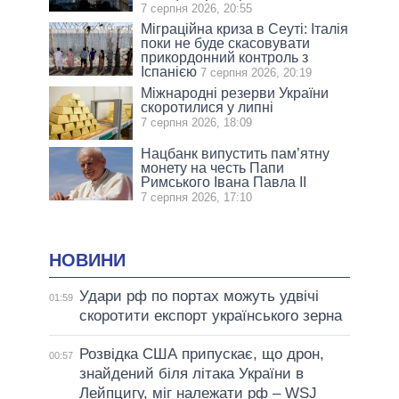
7 серпня 2026, 20:55
Міграційна криза в Сеуті: Італія
поки не буде скасовувати
прикордонний контроль з
Іспанією
7 серпня 2026, 20:19
Міжнародні резерви України
скоротилися у липні
7 серпня 2026, 18:09
Нацбанк випустить пам’ятну
монету на честь Папи
Римського Івана Павла II
7 серпня 2026, 17:10
НОВИНИ
Удари рф по портах можуть удвічі
01:59
скоротити експорт українського зерна
Розвідка США припускає, що дрон,
00:57
знайдений біля літака України в
Лейпцигу, міг належати рф – WSJ