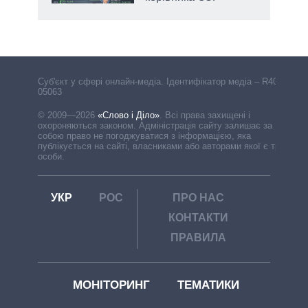
Cуб'єкт у сфері онлайн-медіа. Ідентифікатор медіа – R40-
05063
© 2009—2026
«Слово і Діло»
.
Всі права захищені і
охороняються законом. Адміністрація сайту залишає за
собою право не погоджуватися з інформацією, яка
публікується на сайті, власниками або авторами якої є треті
особи.
УКР
РОС
ПРО НАС
КОНТАКТИ
ПРАВИЛА
МОНІТОРИНГ
ТЕМАТИКИ