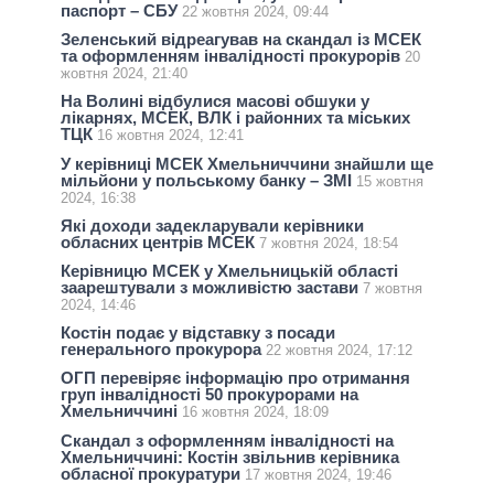
паспорт – СБУ
22 жовтня 2024, 09:44
Зеленський відреагував на скандал із МСЕК
та оформленням інвалідності прокурорів
20
жовтня 2024, 21:40
На Волині відбулися масові обшуки у
лікарнях, МСЕК, ВЛК і районних та міських
ТЦК
16 жовтня 2024, 12:41
У керівниці МСЕК Хмельниччини знайшли ще
мільйони у польському банку – ЗМІ
15 жовтня
2024, 16:38
Які доходи задекларували керівники
обласних центрів МСЕК
7 жовтня 2024, 18:54
Керівницю МСЕК у Хмельницькій області
заарештували з можливістю застави
7 жовтня
2024, 14:46
Костін подає у відставку з посади
генерального прокурора
22 жовтня 2024, 17:12
ОГП перевіряє інформацію про отримання
груп інвалідності 50 прокурорами на
Хмельниччині
16 жовтня 2024, 18:09
Скандал з оформленням інвалідності на
Хмельниччині: Костін звільнив керівника
обласної прокуратури
17 жовтня 2024, 19:46