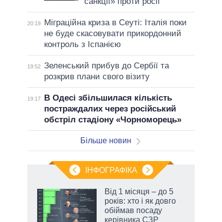
санкції» проти росії
Міграційна криза в Сеуті: Італія поки
20:19
не буде скасовувати прикордонний
контроль з Іспанією
Зеленський прибув до Сербії та
19:52
розкрив плани свого візиту
В Одесі збільшилася кількість
19:17
постраждалих через російський
обстріл стадіону «Чорноморець»
Більше новин
ІНФОГРАФІКА
Від 1 місяця – до 5
ть
років: хто і як довго
обіймав посаду
керівника СЗР