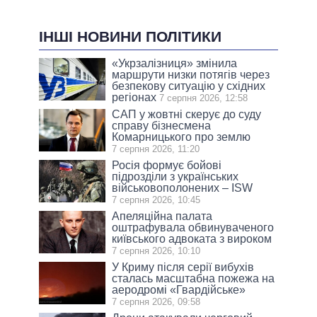
ІНШІ НОВИНИ ПОЛІТИКИ
«Укрзалізниця» змінила
маршрути низки потягів через
безпекову ситуацію у східних
регіонах
7 серпня 2026, 12:58
САП у жовтні скерує до суду
справу бізнесмена
Комарницького про землю
7 серпня 2026, 11:20
Росія формує бойові
підрозділи з українських
військовополонених – ISW
7 серпня 2026, 10:45
Апеляційна палата
оштрафувала обвинуваченого
київського адвоката з вироком
7 серпня 2026, 10:10
У Криму після серії вибухів
сталась масштабна пожежа на
аеродромі «Гвардійське»
7 серпня 2026, 09:58