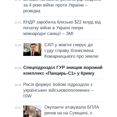
за 4 роки війни проти України –
розвідка
КНДР заробила близько $22 млрд від
11:41
початку війни в Україні попри
міжнародні санкції – ЗМІ
САП у жовтні скерує до
11:20
суду справу бізнесмена
Комарницького про землю
Спецпідрозділ ГУР знищив ворожий
10:58
комплекс «Панцирь-С1» у Криму
Росія формує бойові підрозділи з
10:45
українських військовополонених –
ISW
Окупанти атакували БПЛА
10:27
ринок на на Сумщині, є