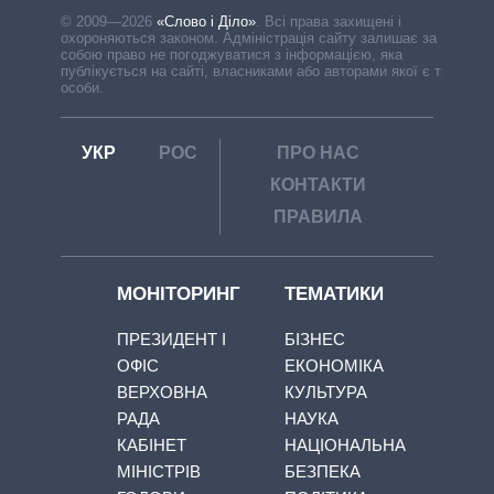
© 2009—2026
«Слово і Діло»
.
Всі права захищені і
охороняються законом. Адміністрація сайту залишає за
собою право не погоджуватися з інформацією, яка
публікується на сайті, власниками або авторами якої є треті
особи.
УКР
РОС
ПРО НАС
КОНТАКТИ
ПРАВИЛА
МОНІТОРИНГ
ТЕМАТИКИ
ПРЕЗИДЕНТ І
БІЗНЕС
ОФІС
ЕКОНОМІКА
ВЕРХОВНА
КУЛЬТУРА
РАДА
НАУКА
КАБІНЕТ
НАЦІОНАЛЬНА
МІНІСТРІВ
БЕЗПЕКА