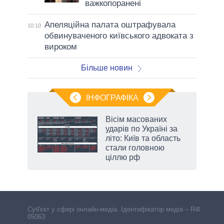
важкопоранені
Апеляційна палата оштрафувала
10:10
обвинуваченого київського адвоката з
вироком
Більше новин
ІНФОГРАФІКА
и на
Вісім масованих
ударів по Україні за
а
літо: Київ та область
стали головною
ціллю рф
Cуб'єкт у сфері онлайн-медіа. Ідентифікатор медіа – R40-
05063