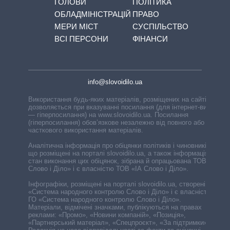
ГОЛОВИ
ПОЛІТИКА
ОБЛАДМІНІСТРАЦІЙ
ПРАВО
МЕРИ МІСТ
СУСПІЛЬСТВО
ВСІ ПЕРСОНИ
ФІНАНСИ
info@slovoidilo.ua
Використання будь-яких матеріалів, розміщених на сайті,
дозволяється при вказуванні посилання (для інтернет-видань
— гіперпосилання) на www.slovoidilo.ua. Посилання
(гіперпосилання) обов’язкове незалежно від повного або
часткового використання матеріалів.
Аналітична інформація про обіцянки політиків і чиновників,
що розміщені на порталі slovoidilo.ua, а також інформація про
стан виконання цих обіцянок, зібрана й опрацьована ТОВ «ІА
Слово і Діло» і є власністю ТОВ «ІА Слово і Діло».
Інфографіки, розміщені на порталі slovoidilo.ua, створені ГО
«Система народного контролю Слово і Діло» і є власністю
ГО «Система народного контролю Слово і Діло».
Матеріали, відмічені значками, публікуються на правах
реклами: «Промо», «Новини компаній», «Позиція»,
«Партнерський матеріал», «Спецпроєкт», «За підтримки».