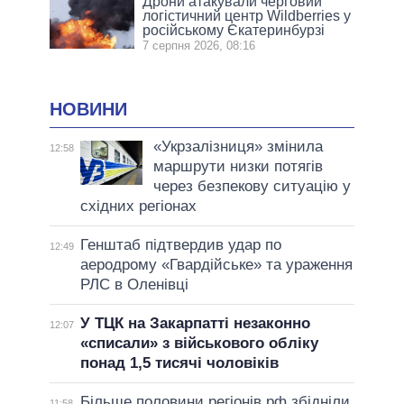
Дрони атакували черговий
логістичний центр Wildberries у
російському Єкатеринбурзі
7 серпня 2026, 08:16
НОВИНИ
«Укрзалізниця» змінила
12:58
маршрути низки потягів
через безпекову ситуацію у
східних регіонах
Генштаб підтвердив удар по
12:49
аеродрому «Гвардійське» та ураження
РЛС в Оленівці
У ТЦК на Закарпатті незаконно
12:07
«списали» з військового обліку
понад 1,5 тисячі чоловіків
Більше половини регіонів рф збідніли
11:58