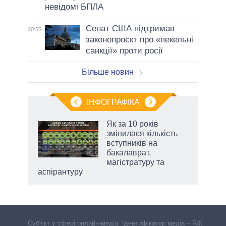
невідомі БПЛА
Сенат США підтримав
20:55
законопроєкт про «пекельні
санкції» проти росії
Більше новин
ІНФОГРАФІКА
 як
Як за 10 років
и за
змінилася кількість
вступників на
2027-
бакалаврат,
магістратуру та
аспірантуру
Cуб'єкт у сфері онлайн-медіа. Ідентифікатор медіа – R40-