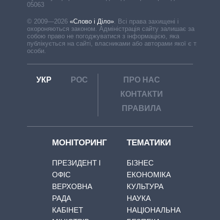
05063
© 2009—2026
«Слово і Діло»
.
Всі права захищені і
охороняються законом. Адміністрація сайту залишає за
собою право не погоджуватися з інформацією, яка
публікується на сайті, власниками або авторами якої є треті
особи.
УКР
РОС
ПРО НАС
КОНТАКТИ
ПРАВИЛА
МОНІТОРИНГ
ТЕМАТИКИ
ПРЕЗИДЕНТ І
БІЗНЕС
ОФІС
ЕКОНОМІКА
ВЕРХОВНА
КУЛЬТУРА
РАДА
НАУКА
КАБІНЕТ
НАЦІОНАЛЬНА