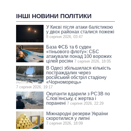
ІНШІ НОВИНИ ПОЛІТИКИ
У Києві після атаки балістикою
у двох районах сталися пожежі
8 серпня 2026, 03:47
База ФСБ та 6 суден
«тіньового флоту»: СБС
атакували понад 100 ворожих
цілей росіян
7 серпня 2026, 18:05
В Одесі збільшилася кількість
постраждалих через
російський обстріл стадіону
«Чорноморець»
7 серпня 2026, 19:17
Окупанти вдарили з РСЗВ по
Слов'янську, є жертва і
поранені
7 серпня 2026, 22:29
Міжнародні резерви України
скоротилися у липні
7 серпня 2026, 18:09