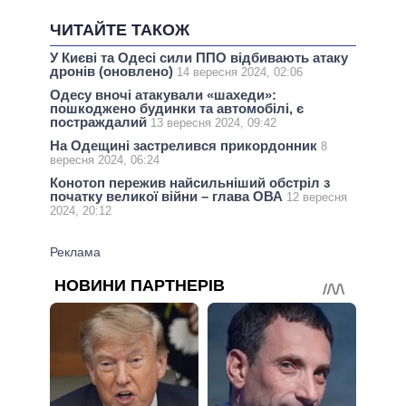
ЧИТАЙТЕ ТАКОЖ
У Києві та Одесі сили ППО відбивають атаку
дронів (оновлено)
14 вересня 2024, 02:06
Одесу вночі атакували «шахеди»:
пошкоджено будинки та автомобілі, є
постраждалий
13 вересня 2024, 09:42
На Одещині застрелився прикордонник
8
вересня 2024, 06:24
Конотоп пережив найсильніший обстріл з
початку великої війни – глава ОВА
12 вересня
2024, 20:12