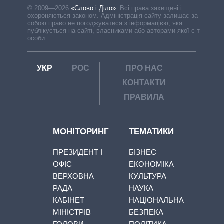
© 2009—2026
«Слово і Діло»
.
Всі права захищені і
охороняються законом. Адміністрація сайту залишає за
собою право не погоджуватися з інформацією, яка
публікується на сайті, власниками або авторами якої є треті
особи.
УКР
РОС
ПРО НАС
КОНТАКТИ
ПРАВИЛА
МОНІТОРИНГ
ТЕМАТИКИ
ПРЕЗИДЕНТ І
БІЗНЕС
ОФІС
ЕКОНОМІКА
ВЕРХОВНА
КУЛЬТУРА
РАДА
НАУКА
КАБІНЕТ
НАЦІОНАЛЬНА
МІНІСТРІВ
БЕЗПЕКА