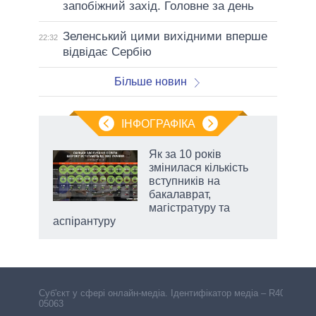
запобіжний захід. Головне за день
Зеленський цими вихідними вперше
22:32
відвідає Сербію
Більше новин
ІНФОГРАФІКА
нтів:
Як за 10 років
 і
змінилася кількість
nAI
вступників на
бакалаврат,
магістратуру та
аспірантуру
Cуб'єкт у сфері онлайн-медіа. Ідентифікатор медіа – R40-
05063