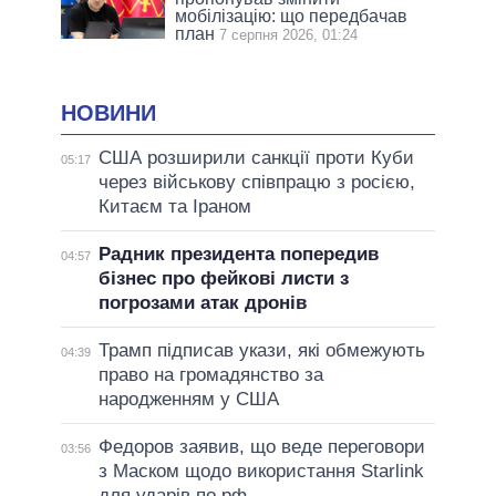
мобілізацію: що передбачав
план
7 серпня 2026, 01:24
НОВИНИ
США розширили санкції проти Куби
05:17
через військову співпрацю з росією,
Китаєм та Іраном
Радник президента попередив
04:57
бізнес про фейкові листи з
погрозами атак дронів
Трамп підписав укази, які обмежують
04:39
право на громадянство за
народженням у США
Федоров заявив, що веде переговори
03:56
з Маском щодо використання Starlink
для ударів по рф