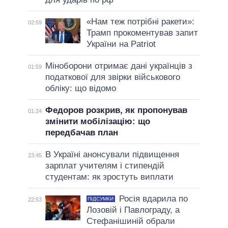
«Нам теж потрібні ракети»:
02:59
Трамп прокоментував запит
України на Patriot
Міноборони отримає дані українців з
01:59
податкової для звірки військового
обліку: що відомо
Федоров розкрив, як пропонував
01:24
змінити мобілізацію: що
передбачав план
В Україні анонсували підвищення
23:45
зарплат учителям і стипендій
студентам: як зростуть виплати
Росія вдарила по
ПІДСУМКИ
22:53
Лозовій і Павлограду, а
Стефанішиній обрали