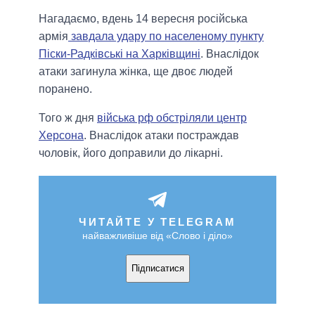
Нагадаємо, вдень 14 вересня російська
армія
завдала удару по населеному пункту
Піски-Радківські на Харківщині
. Внаслідок
атаки загинула жінка, ще двоє людей
поранено.
Того ж дня
війська рф обстріляли центр
Херсона
. Внаслідок атаки постраждав
чоловік, його доправили до лікарні.
ЧИТАЙТЕ У TELEGRAM
найважливіше від «Слово і діло»
Підписатися