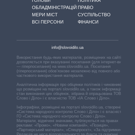
ГОЛОВИ
ПОЛІТИКА
ОБЛАДМІНІСТРАЦІЙ
ПРАВО
МЕРИ МІСТ
СУСПІЛЬСТВО
ВСІ ПЕРСОНИ
ФІНАНСИ
info@slovoidilo.ua
Використання будь-яких матеріалів, розміщених на сайті,
дозволяється при вказуванні посилання (для інтернет-видань
— гіперпосилання) на www.slovoidilo.ua. Посилання
(гіперпосилання) обов’язкове незалежно від повного або
часткового використання матеріалів.
Аналітична інформація про обіцянки політиків і чиновників,
що розміщені на порталі slovoidilo.ua, а також інформація про
стан виконання цих обіцянок, зібрана й опрацьована ТОВ «ІА
Слово і Діло» і є власністю ТОВ «ІА Слово і Діло».
Інфографіки, розміщені на порталі slovoidilo.ua, створені ГО
«Система народного контролю Слово і Діло» і є власністю
ГО «Система народного контролю Слово і Діло».
Матеріали, відмічені значками, публікуються на правах
реклами: «Промо», «Новини компаній», «Позиція»,
«Партнерський матеріал», «Спецпроєкт», «За підтримки».
Редакція не несе відповідальності за факти та оціночні