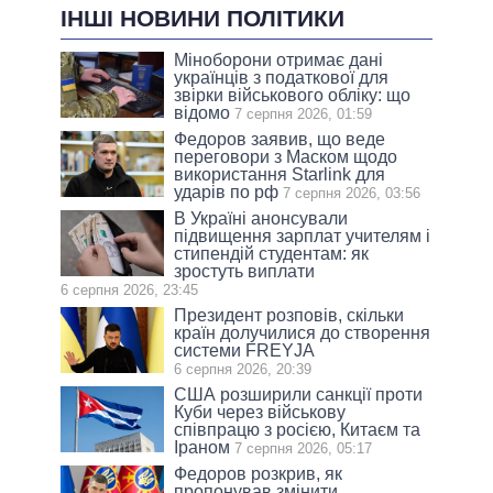
ІНШІ НОВИНИ ПОЛІТИКИ
Міноборони отримає дані
українців з податкової для
звірки військового обліку: що
відомо
7 серпня 2026, 01:59
Федоров заявив, що веде
переговори з Маском щодо
використання Starlink для
ударів по рф
7 серпня 2026, 03:56
В Україні анонсували
підвищення зарплат учителям і
стипендій студентам: як
зростуть виплати
6 серпня 2026, 23:45
Президент розповів, скільки
країн долучилися до створення
системи FREYJA
6 серпня 2026, 20:39
США розширили санкції проти
Куби через військову
співпрацю з росією, Китаєм та
Іраном
7 серпня 2026, 05:17
Федоров розкрив, як
пропонував змінити