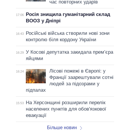
час повторних ударів
Росія знищила гуманітарний склад
17:06
ВООЗ у Дніпрі
Російські війська створили нові зони
16:43
контролю біля кордону України
У Косові депутатка закидала прем’єра
16:29
яйцями
Лісові пожежі в Європі: у
16:24
Франції заарештували сотні
людей за підозрами у
підпалах
На Херсонщині розширили перелік
15:53
населених пунктів для обов'язкової
евакуації
Більше новин