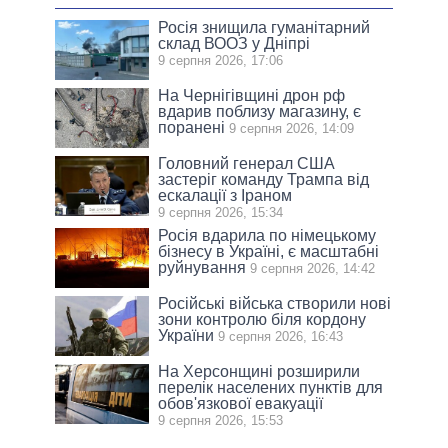
Росія знищила гуманітарний
склад ВООЗ у Дніпрі
9 серпня 2026, 17:06
На Чернігівщині дрон рф
вдарив поблизу магазину, є
поранені
9 серпня 2026, 14:09
Головний генерал США
застеріг команду Трампа від
ескалації з Іраном
9 серпня 2026, 15:34
Росія вдарила по німецькому
бізнесу в Україні, є масштабні
руйнування
9 серпня 2026, 14:42
Російські війська створили нові
зони контролю біля кордону
України
9 серпня 2026, 16:43
На Херсонщині розширили
перелік населених пунктів для
обов'язкової евакуації
9 серпня 2026, 15:53