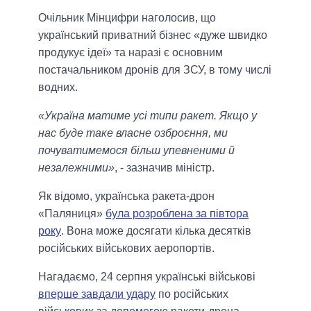
Очільник Мінцифри наголосив, що
український приватний бізнес «дуже швидко
продукує ідеї» та наразі є основним
постачальником дронів для ЗСУ, в тому числі
водних.
«Україна матиме усі типи ракет. Якщо у
нас буде таке власне озброєння, ми
почуватимемося більш упевненими й
незалежними»
, - зазначив міністр.
Як відомо, українська ракета-дрон
«Паляниця»
була розроблена за півтора
року
. Вона може досягати кілька десятків
російських військових аеропортів.
Нагадаємо, 24 серпня українські військові
вперше завдали удару
по російських