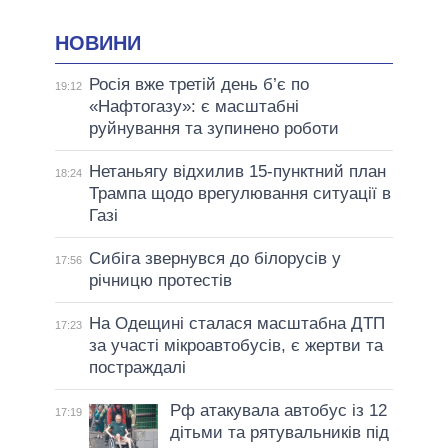
НОВИНИ
Росія вже третій день б’є по
19:12
«Нафтогазу»: є масштабні
руйнування та зупинено роботи
Нетаньягу відхилив 15-пунктний план
18:24
Трампа щодо врегулювання ситуації в
Газі
Сибіга звернувся до білорусів у
17:56
річницю протестів
На Одещині сталася масштабна ДТП
17:23
за участі мікроавтобусів, є жертви та
постраждалі
Рф атакувала автобус із 12
17:19
дітьми та рятувальників під