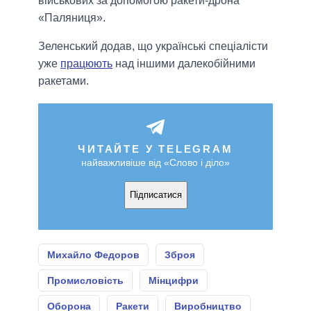
військових за допомогою ракети-дрона
«Паляниця».
Зеленський додав, що українські спеціалісти
уже
працюють
над іншими далекобійними
ракетами.
ЧИТАЙТЕ У TELEGRAM
найважливіше від «Слово і діло»
Підписатися
Михайло Федоров
Зброя
Промисловість
Мінцифри
Оборона
Ракети
Виробництво