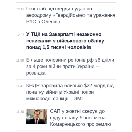
Генштаб підтвердив удар по
12:49
аеродрому «Гвардійське» та ураження
РЛС в Оленівці
У ТЦК на Закарпатті незаконно
12:07
«списали» з військового обліку
понад 1,5 тисячі чоловіків
Більше половини регіонів рф збідніли
11:58
за 4 роки війни проти України –
розвідка
КНДР заробила близько $22 млрд від
11:41
початку війни в Україні попри
міжнародні санкції – ЗМІ
САП у жовтні скерує до
11:20
суду справу бізнесмена
Комарницького про землю