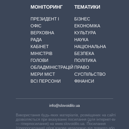
МОНІТОРИНГ
ТЕМАТИКИ
ПРЕЗИДЕНТ І
БІЗНЕС
ОФІС
ЕКОНОМІКА
ВЕРХОВНА
КУЛЬТУРА
РАДА
НАУКА
КАБІНЕТ
НАЦІОНАЛЬНА
МІНІСТРІВ
БЕЗПЕКА
ГОЛОВИ
ПОЛІТИКА
ОБЛАДМІНІСТРАЦІЙ
ПРАВО
МЕРИ МІСТ
СУСПІЛЬСТВО
ВСІ ПЕРСОНИ
ФІНАНСИ
info@slovoidilo.ua
Використання будь-яких матеріалів, розміщених на сайті,
дозволяється при вказуванні посилання (для інтернет-видань
— гіперпосилання) на www.slovoidilo.ua. Посилання
(гіперпосилання) обов’язкове незалежно від повного або