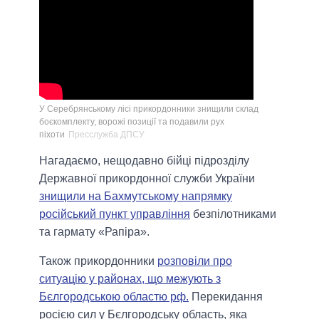
У Серебрянському лісі прикордонники знищили склад
боєкомплекту, ворожі позиції та подавили рух
піхоти
Пресслужба ДПСУ
Нагадаємо, нещодавно бійці підрозділу
Державної прикордонної служби України
знищили на Бахмутському напрямку
російський пункт управління
безпілотниками
та гармату «Рапіра».
Також прикордонники
розповіли про
ситуацію у районах, що межують з
Бєлгородською областю рф.
Перекидання
росією сил у Бєлгородську область, яка