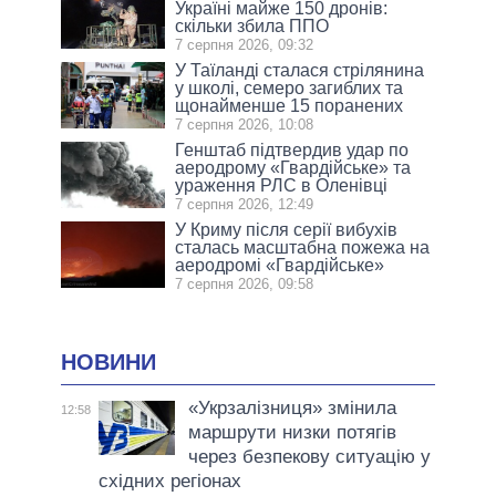
Україні майже 150 дронів:
скільки збила ППО
7 серпня 2026, 09:32
У Таїланді сталася стрілянина
у школі, семеро загиблих та
щонайменше 15 поранених
7 серпня 2026, 10:08
Генштаб підтвердив удар по
аеродрому «Гвардійське» та
ураження РЛС в Оленівці
7 серпня 2026, 12:49
У Криму після серії вибухів
сталась масштабна пожежа на
аеродромі «Гвардійське»
7 серпня 2026, 09:58
НОВИНИ
«Укрзалізниця» змінила
12:58
маршрути низки потягів
через безпекову ситуацію у
східних регіонах