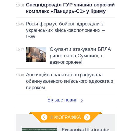
Спецпідрозділ ГУР знищив ворожий
10:58
комплекс «Панцирь-С1» у Криму
Росія формує бойові підрозділи з
10:45
українських військовополонених –
ISW
Окупанти атакували БПЛА
10:27
ринок на на Сумщині, є
важкопоранені
Апеляційна палата оштрафувала
10:10
обвинуваченого київського адвоката з
вироком
Більше новин
ІНФОГРАФІКА
и на
Економіка ШІ-гігантів: