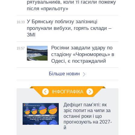
рятувальників, коли ті гасили пожежу
після «прильоту»
У Брянську поблизу залізниці
16:33
пролунали вибухи, горять склади –
ЗМІ
Росіяни завдали удару по
15:57
стадіону «Чорноморець» в
Одесі, є постраждалий
Більше новин
ІНФОГРАФІКА
 5
Дефіцит пам’яті: як
вго
зріс попит на чипи за
останні роки і що
прогнозують на 2027-
й