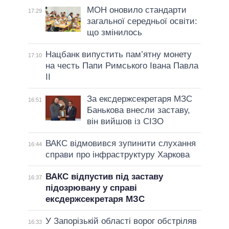
МОН оновило стандарти
17:29
загальної середньої освіти:
що змінилось
Нацбанк випустить пам’ятну монету
17:10
на честь Папи Римського Івана Павла
II
За ексдержсекретаря МЗС
16:51
Банькова внесли заставу,
він вийшов із СІЗО
ВАКС відмовився зупинити слухання
16:44
справи про інфраструктуру Харкова
ВАКС відпустив під заставу
16:37
підозрювану у справі
ексдержсекретаря МЗС
У Запорізькій області ворог обстріляв
16:33