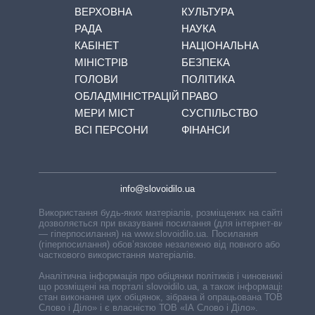
ВЕРХОВНА
КУЛЬТУРА
РАДА
НАУКА
КАБІНЕТ
НАЦІОНАЛЬНА
МІНІСТРІВ
БЕЗПЕКА
ГОЛОВИ
ПОЛІТИКА
ОБЛАДМІНІСТРАЦІЙ
ПРАВО
МЕРИ МІСТ
СУСПІЛЬСТВО
ВСІ ПЕРСОНИ
ФІНАНСИ
info@slovoidilo.ua
Використання будь-яких матеріалів, розміщених на сайті,
дозволяється при вказуванні посилання (для інтернет-видань
— гіперпосилання) на www.slovoidilo.ua. Посилання
(гіперпосилання) обов’язкове незалежно від повного або
часткового використання матеріалів.
Аналітична інформація про обіцянки політиків і чиновників,
що розміщені на порталі slovoidilo.ua, а також інформація про
стан виконання цих обіцянок, зібрана й опрацьована ТОВ «ІА
Слово і Діло» і є власністю ТОВ «ІА Слово і Діло».