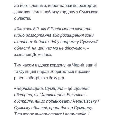
За його словами, ворог наразі не розгортає
додаткові сили поблизу кордону з Сумською
областю.
«
Якихось дій, які б Росія могла вчиняти
щодо розгортання або розширення зони
активних бойових дій у напрямку Сумської
області, на цей час ми не фіксуємо
», –
зазначив Демченко.
Тим часом вздовж кордону на Чернігівщині
та Сумщині наразі зберігається високий
рівень обстрілів з боку рф.
«
Чернігівщина, Сумщина – це щоденні
обстріли, як і Харківщина. Більшість
обстрілів, якщо порівнювати Чернігівську і
Сумську області, припадає на Сумщину.
Тут ворог використовує і артилерію, і