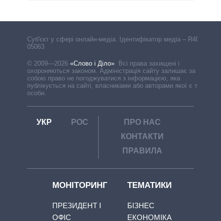
Cуб'єкт у сфері онлайн-медіа. Ідентифікатор медіа – R40-
05063
© 2009—2026
«Слово і Діло»
.
Всі права захищені і
охороняються законом. Адміністрація сайту залишає за
собою право не погоджуватися з інформацією, яка
публікується на сайті, власниками або авторами якої є треті
особи.
УКР
РОС
ПРО НАС
КОНТАКТИ
ПРАВИЛА
МОНІТОРИНГ
ТЕМАТИКИ
ПРЕЗИДЕНТ І
БІЗНЕС
ОФІС
ЕКОНОМІКА