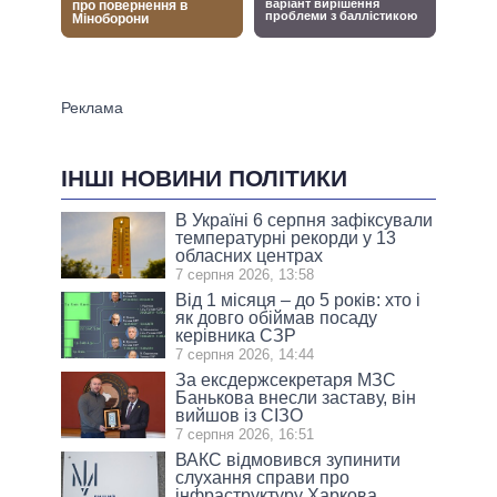
ІНШІ НОВИНИ ПОЛІТИКИ
В Україні 6 серпня зафіксували
температурні рекорди у 13
обласних центрах
7 серпня 2026, 13:58
Від 1 місяця – до 5 років: хто і
як довго обіймав посаду
керівника СЗР
7 серпня 2026, 14:44
За ексдержсекретаря МЗС
Банькова внесли заставу, він
вийшов із СІЗО
7 серпня 2026, 16:51
ВАКС відмовився зупинити
слухання справи про
інфраструктуру Харкова