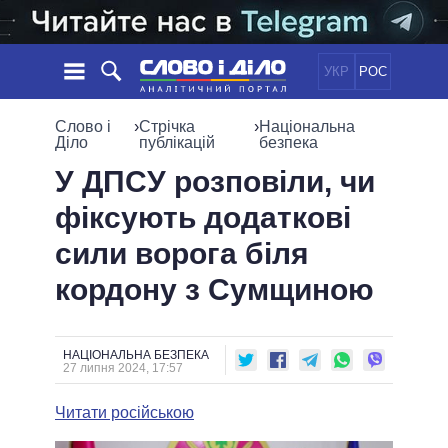
УКР
РОС
НОВИНИ
Слово і
›
Стрічка
›
Національна
Діло
публікацій
безпека
ОБIЦЯНКИ
СТРІЧКА
ПОЛІТИКА
У ДПСУ розповіли, чи
ПОДІЇ
ЕКОНОМІКА
фіксують додаткові
ПОЛIТИКИ
СТАТТІ
СУСПІЛЬСТВО
сили ворога біля
ІНФОГРАФІКА
ДУМКИ
СВІТ
УСІ ПОЛІТИКИ
кордону з Сумщиною
ОГЛЯДИ
ПРЕЗИДЕНТ І ОФІС
ВІДЕО
ДАЙДЖЕСТИ
ВЕРХОВНА РАДА
ПІДТРИМАТИ
КАБІНЕТ МІНІСТРІВ
НАЦІОНАЛЬНА БЕЗПЕКА
27 липня 2024, 17:57
ГОЛОВИ ОБЛАДМІНІСТРАЦІЙ
ПОРІВНЯННЯ ПОЛІТИКІВ
МЕРИ МІСТ
Читати російською
ВСІ ПЕРСОНИ