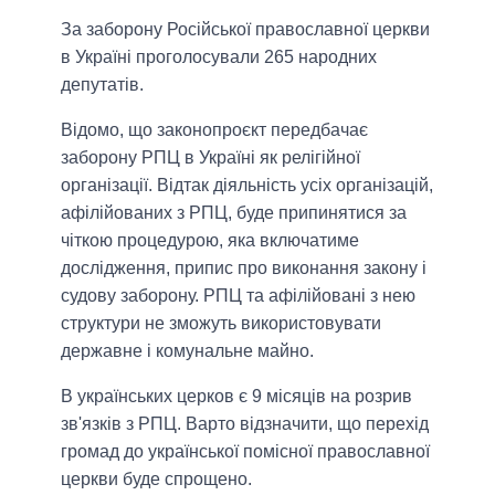
За заборону Російської православної церкви
в Україні проголосували 265 народних
депутатів.
Відомо, що законопроєкт передбачає
заборону РПЦ в Україні як релігійної
організації. Відтак діяльність усіх організацій,
афілійованих з РПЦ, буде припинятися за
чіткою процедурою, яка включатиме
дослідження, припис про виконання закону і
судову заборону. РПЦ та афілійовані з нею
структури не зможуть використовувати
державне і комунальне майно.
В українських церков є 9 місяців на розрив
зв'язків з РПЦ. Варто відзначити, що перехід
громад до української помісної православної
церкви буде спрощено.