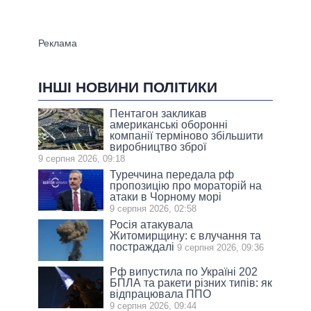
ІНШІ НОВИНИ ПОЛІТИКИ
Пентагон закликав
американські оборонні
компанії терміново збільшити
виробництво зброї
9 серпня 2026, 09:18
Туреччина передала рф
пропозицію про мораторій на
атаки в Чорному морі
9 серпня 2026, 02:58
Росія атакувала
Житомирщину: є влучання та
постраждалі
9 серпня 2026, 09:36
Рф випустила по Україні 202
БПЛА та ракети різних типів: як
відпрацювала ППО
9 серпня 2026, 09:44