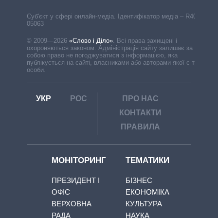
Cуб'єкт у сфері онлайн-медіа. Ідентифікатор медіа – R40-
05063
© 2009—2026
«Слово і Діло»
.
Всі права захищені і
охороняються законом. Адміністрація сайту залишає за
собою право не погоджуватися з інформацією, яка
публікується на сайті, власниками або авторами якої є треті
особи.
УКР
РОС
ПРО НАС
КОНТАКТИ
ПРАВИЛА
МОНІТОРИНГ
ТЕМАТИКИ
ПРЕЗИДЕНТ І
БІЗНЕС
ОФІС
ЕКОНОМІКА
ВЕРХОВНА
КУЛЬТУРА
РАДА
НАУКА