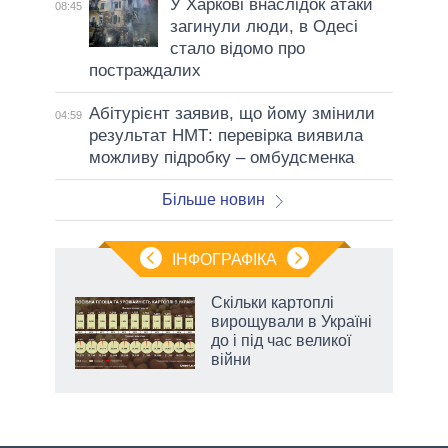
У Харкові внаслідок атаки
08:45
загинули люди, в Одесі
стало відомо про
постраждалих
Абітурієнт заявив, що йому змінили
04:59
результат НМТ: перевірка виявила
можливу підробку – омбудсменка
Більше новин
ІНФОГРАФІКА
 5
Скільки картоплі
вго
вирощували в Україні
до і під час великої
війни