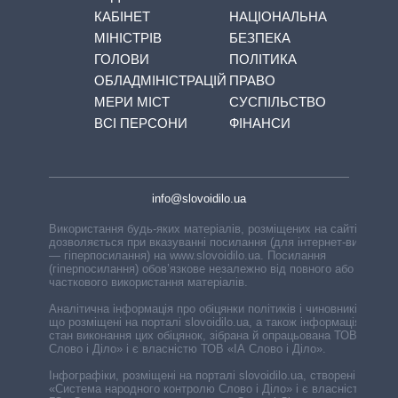
КАБІНЕТ
НАЦІОНАЛЬНА
МІНІСТРІВ
БЕЗПЕКА
ГОЛОВИ
ПОЛІТИКА
ОБЛАДМІНІСТРАЦІЙ
ПРАВО
МЕРИ МІСТ
СУСПІЛЬСТВО
ВСІ ПЕРСОНИ
ФІНАНСИ
info@slovoidilo.ua
Використання будь-яких матеріалів, розміщених на сайті,
дозволяється при вказуванні посилання (для інтернет-видань
— гіперпосилання) на www.slovoidilo.ua. Посилання
(гіперпосилання) обов’язкове незалежно від повного або
часткового використання матеріалів.
Аналітична інформація про обіцянки політиків і чиновників,
що розміщені на порталі slovoidilo.ua, а також інформація про
стан виконання цих обіцянок, зібрана й опрацьована ТОВ «ІА
Слово і Діло» і є власністю ТОВ «ІА Слово і Діло».
Інфографіки, розміщені на порталі slovoidilo.ua, створені ГО
«Система народного контролю Слово і Діло» і є власністю