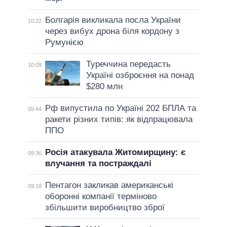
Болгарія викликала посла України
10:22
через вибух дрона біля кордону з
Румунією
Туреччина передасть
10:09
Україні озброєння на понад
$280 млн
Рф випустила по Україні 202 БПЛА та
09:44
ракети різних типів: як відпрацювала
ППО
Росія атакувала Житомирщину: є
09:36
влучання та постраждалі
Пентагон закликав американські
09:18
оборонні компанії терміново
збільшити виробництво зброї