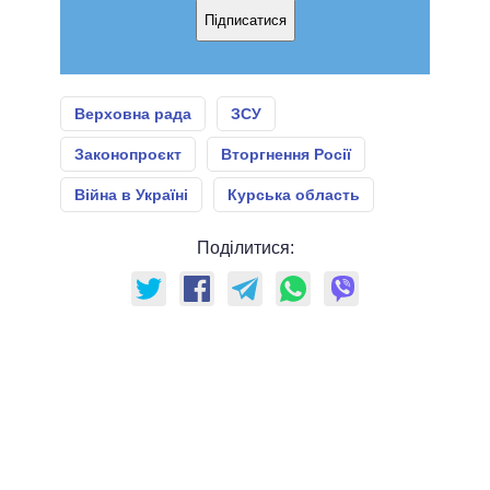
Підписатися
Верховна рада
ЗСУ
Законопроєкт
Вторгнення Росії
Війна в Україні
Курська область
Поділитися: