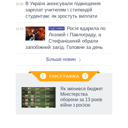
В Україні анонсували підвищення
23:45
зарплат учителям і стипендій
студентам: як зростуть виплати
Росія вдарила по
ПІДСУМКИ
22:53
Лозовій і Павлограду, а
Стефанішиній обрали
запобіжний захід. Головне за день
Більше новин
ІНФОГРАФІКА
Як змінився бюджет
 за
Міністерства
асть
оборони за 13 років
війни з росією