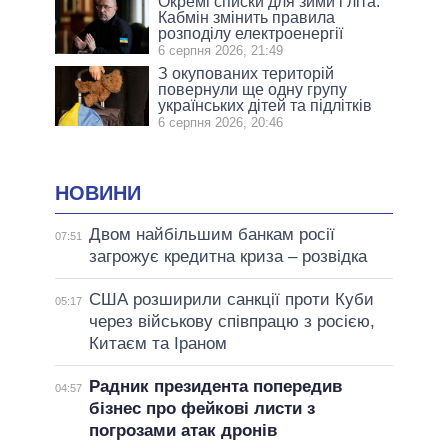
Окремі списки для зими і літа:
Кабмін змінить правила
розподілу електроенергії
6 серпня 2026, 21:49
З окупованих територій
повернули ще одну групу
українських дітей та підлітків
6 серпня 2026, 20:46
НОВИНИ
Двом найбільшим банкам росії
07:51
загрожує кредитна криза – розвідка
США розширили санкції проти Куби
05:17
через військову співпрацю з росією,
Китаєм та Іраном
Радник президента попередив
04:57
бізнес про фейкові листи з
погрозами атак дронів