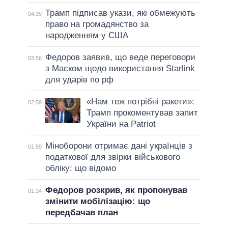
Трамп підписав укази, які обмежують
04:39
право на громадянство за
народженням у США
Федоров заявив, що веде переговори
03:56
з Маском щодо використання Starlink
для ударів по рф
«Нам теж потрібні ракети»:
02:59
Трамп прокоментував запит
України на Patriot
Міноборони отримає дані українців з
01:59
податкової для звірки військового
обліку: що відомо
Федоров розкрив, як пропонував
01:24
змінити мобілізацію: що
передбачав план