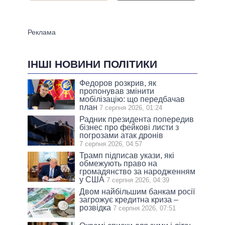
ІНШІ НОВИНИ ПОЛІТИКИ
Федоров розкрив, як
пропонував змінити
мобілізацію: що передбачав
план
7 серпня 2026, 01:24
Радник президента попередив
бізнес про фейкові листи з
погрозами атак дронів
7 серпня 2026, 04:57
Трамп підписав укази, які
обмежують право на
громадянство за народженням
у США
7 серпня 2026, 04:39
Двом найбільшим банкам росії
загрожує кредитна криза –
розвідка
7 серпня 2026, 07:51