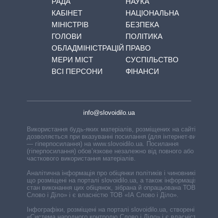
РАДА
НАУКА
КАБІНЕТ
НАЦІОНАЛЬНА
МІНІСТРІВ
БЕЗПЕКА
ГОЛОВИ
ПОЛІТИКА
ОБЛАДМІНІСТРАЦІЙ
ПРАВО
МЕРИ МІСТ
СУСПІЛЬСТВО
ВСІ ПЕРСОНИ
ФІНАНСИ
info@slovoidilo.ua
Використання будь-яких матеріалів, розміщених на сайті,
дозволяється при вказуванні посилання (для інтернет-видань
— гіперпосилання) на www.slovoidilo.ua. Посилання
(гіперпосилання) обов’язкове незалежно від повного або
часткового використання матеріалів.
Аналітична інформація про обіцянки політиків і чиновників,
що розміщені на порталі slovoidilo.ua, а також інформація про
стан виконання цих обіцянок, зібрана й опрацьована ТОВ «ІА
Слово і Діло» і є власністю ТОВ «ІА Слово і Діло».
Інфографіки, розміщені на порталі slovoidilo.ua, створені ГО
«Система народного контролю Слово і Діло» і є власністю