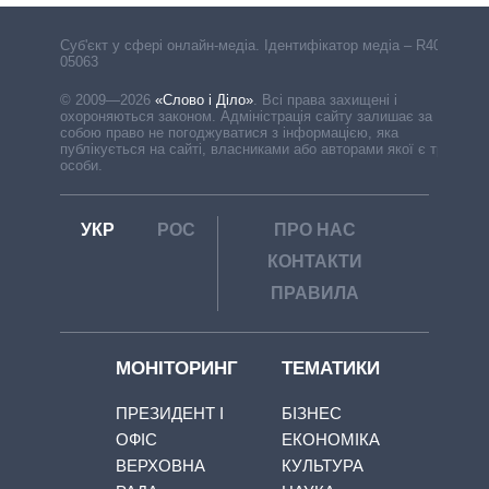
Cуб'єкт у сфері онлайн-медіа. Ідентифікатор медіа – R40-
05063
© 2009—2026
«Слово і Діло»
.
Всі права захищені і
охороняються законом. Адміністрація сайту залишає за
собою право не погоджуватися з інформацією, яка
публікується на сайті, власниками або авторами якої є треті
особи.
УКР
РОС
ПРО НАС
КОНТАКТИ
ПРАВИЛА
МОНІТОРИНГ
ТЕМАТИКИ
ПРЕЗИДЕНТ І
БІЗНЕС
ОФІС
ЕКОНОМІКА
ВЕРХОВНА
КУЛЬТУРА