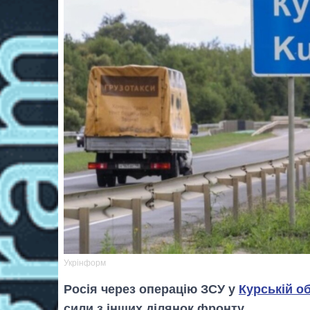
Укрінформ
Росія через операцію ЗСУ у
Курській о
сили з інших ділянок фронту.