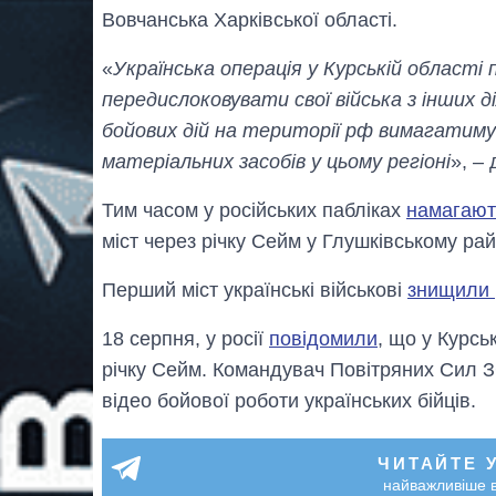
Вовчанська Харківської області.
«
Українська операція у Курській області
передислоковувати свої війська з інших д
бойових дій на території рф вимагатиму
матеріальних засобів у цьому регіоні
», –
Тим часом у російських пабліках
намагают
міст через річку Сейм у Глушківському ра
Перший міст українські військові
знищили
18 серпня, у росії
повідомили
, що у Курсь
річку Сейм. Командувач Повітряних Сил З
відео бойової роботи українських бійців.
ЧИТАЙТЕ 
найважливіше в