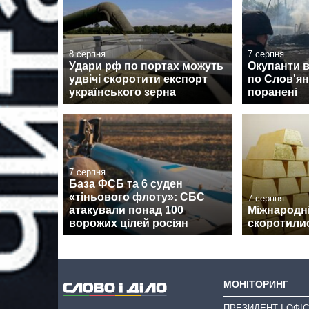
8 серпня
7 серпня
Удари рф по портах можуть
Окупанти 
удвічі скоротити експорт
по Слов'янс
українського зерна
поранені
7 серпня
База ФСБ та 6 суден
«тіньового флоту»: СБС
7 серпня
атакували понад 100
Міжнародні
ворожих цілей росіян
скоротилис
МОНІТОРИНГ
ПРЕЗИДЕНТ І ОФІС