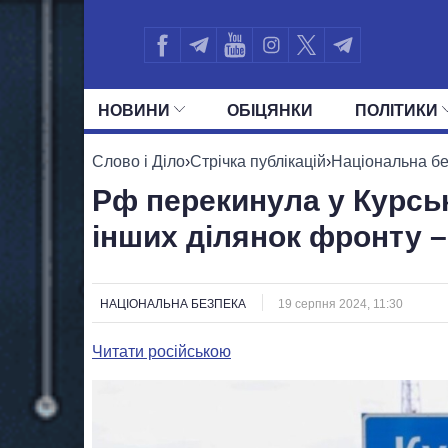
НОВИНИ
ОБIЦЯНКИ
ПОЛIТИКИ
УСІ ПОЛІТИКИ
ПРЕЗИДЕНТ І ОФ
Слово і Діло
›
Стрічка публікацій
›
Національна б
Рф перекинула у Курську
інших ділянок фронту –
НАЦІОНАЛЬНА БЕЗПЕКА
19 серпня 2024, 11:30
Читати російською