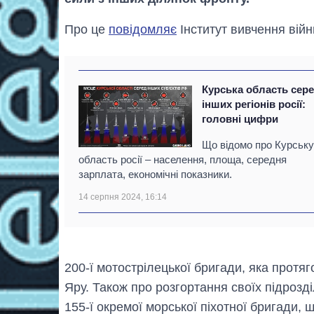
Про це
повідомляє
Інститут вивчення війн
Курська область сер
інших регіонів росії:
головні цифри
Що відомо про Курськ
область росії – населення, площа, середня
зарплата, економічні показники.
14 серпня 2024, 16:14
200-ї мотострілецької бригади, яка протя
Яру. Також про розгортання своїх підрозді
155-ї окремої морської піхотної бригади,