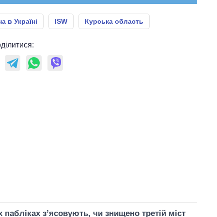
на в Україні
ISW
Курська область
ділитися:
х пабліках зʼясовують, чи знищено третій міст