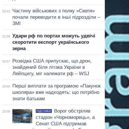
Частину військових з полку «Скеля»
02:41
почали переводити в інші підрозділи –
ЗМІ
Удари рф по портах можуть удвічі
01:59
скоротити експорт українського
зерна
Розвідка США припускає, що дрон,
00:57
знайдений біля літака України в
Лейпцигу, міг належати рф – WSJ
Перші виплати за програмою «Пакунок
23:56
школяра» вже надходять: що потрібно
знати батькам
Ворог обстріляв
ПІДСУМКИ
23:09
стадіон «Чорноморець», а
Сенат США підтримав