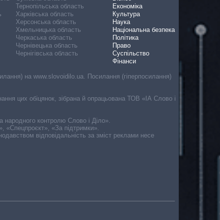
Тернопільська область
Економіка
ь
Харківська область
Культура
Херсонська область
Наука
Хмельницька область
Національна безпека
Черкаська область
Політика
Чернівецька область
Право
Чернігівська область
Суспільство
Фінанси
лання) на www.slovoidilo.ua. Посилання (гіперпосилання)
онання цих обіцянок, зібрана й опрацьована ТОВ «ІА Слово і
ма народного контролю Слово і Діло».
», «Спецпроєкт», «За підтримки».
онодавством відповідальність за зміст реклами несе