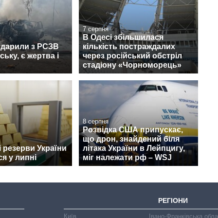
7 серпня
В Одесі збільшилася
вдарили з РСЗВ
кількість постраждалих
ьку, є жертва і
через російський обстріл
стадіону «Чорноморець»
8 серпня
Розвідка США припускає,
що дрон, знайдений біля
 резерви України
літака України в Лейпцигу,
я у липні
міг належати рф – WSJ
РЕГІОНИ
Київ
Івано-Франківська обл