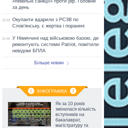
«пекельні санкції» проти рф. Головне
за день
Окупанти вдарили з РСЗВ по
22:29
Слов'янську, є жертва і поранені
У Німеччині над військовою базою, де
21:45
ремонтують системи Patriot, помітили
невідомі БПЛА
Більше новин
ІНФОГРАФІКА
Як за 10 років
змінилася кількість
вступників на
бакалаврат,
магістратуру та