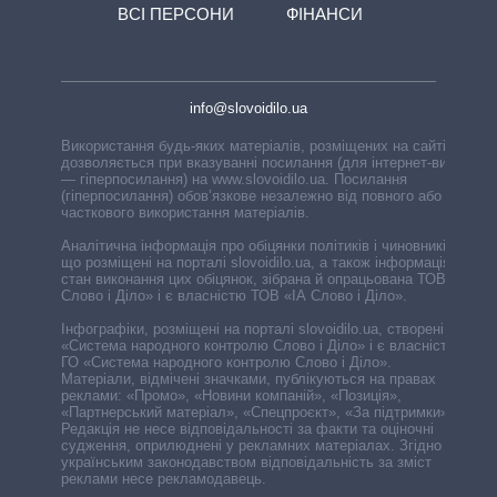
ВСІ ПЕРСОНИ
ФІНАНСИ
info@slovoidilo.ua
Використання будь-яких матеріалів, розміщених на сайті,
дозволяється при вказуванні посилання (для інтернет-видань
— гіперпосилання) на www.slovoidilo.ua. Посилання
(гіперпосилання) обов’язкове незалежно від повного або
часткового використання матеріалів.
Аналітична інформація про обіцянки політиків і чиновників,
що розміщені на порталі slovoidilo.ua, а також інформація про
стан виконання цих обіцянок, зібрана й опрацьована ТОВ «ІА
Слово і Діло» і є власністю ТОВ «ІА Слово і Діло».
Інфографіки, розміщені на порталі slovoidilo.ua, створені ГО
«Система народного контролю Слово і Діло» і є власністю
ГО «Система народного контролю Слово і Діло».
Матеріали, відмічені значками, публікуються на правах
реклами: «Промо», «Новини компаній», «Позиція»,
«Партнерський матеріал», «Спецпроєкт», «За підтримки».
Редакція не несе відповідальності за факти та оціночні
судження, оприлюднені у рекламних матеріалах. Згідно з
українським законодавством відповідальність за зміст
реклами несе рекламодавець.