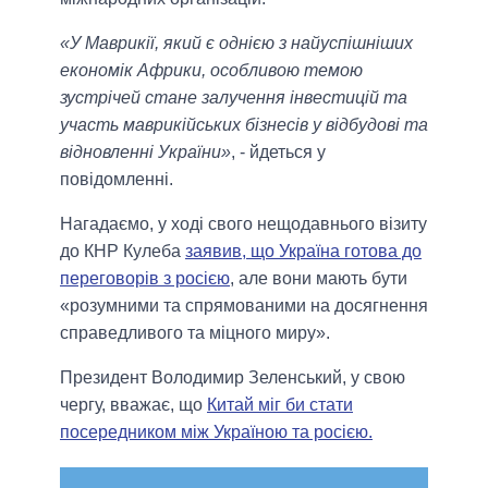
«У Маврикії, який є однією з найуспішніших
економік Африки, особливою темою
зустрічей стане залучення інвестицій та
участь маврикійських бізнесів у відбудові та
відновленні України»
, - йдеться у
повідомленні.
Нагадаємо, у ході свого нещодавнього візиту
до КНР Кулеба
заявив, що Україна готова до
переговорів з росією
, але вони мають бути
«розумними та спрямованими на досягнення
справедливого та міцного миру».
Президент Володимир Зеленський, у свою
чергу, вважає, що
Китай міг би стати
посередником між Україною та росією.