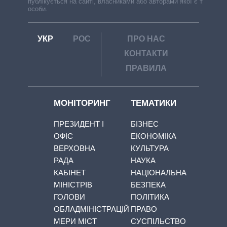
публікується на сайті, власниками або авторами якої є треті
особи.
УКР
РОС
ПРО НАС
КОНТАКТИ
ПРАВИЛА
МОНІТОРИНГ
ТЕМАТИКИ
ПРЕЗИДЕНТ І
БІЗНЕС
ОФІС
ЕКОНОМІКА
ВЕРХОВНА
КУЛЬТУРА
РАДА
НАУКА
КАБІНЕТ
НАЦІОНАЛЬНА
МІНІСТРІВ
БЕЗПЕКА
ГОЛОВИ
ПОЛІТИКА
ОБЛАДМІНІСТРАЦІЙ
ПРАВО
МЕРИ МІСТ
СУСПІЛЬСТВО