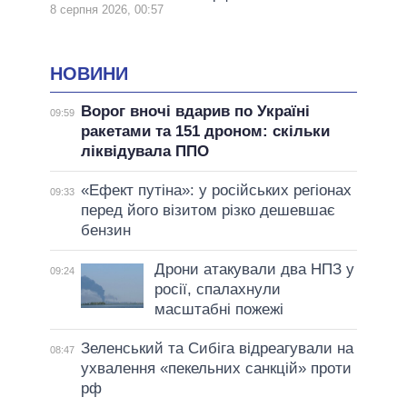
8 серпня 2026, 00:57
НОВИНИ
Ворог вночі вдарив по Україні
09:59
ракетами та 151 дроном: скільки
ліквідувала ППО
«Ефект путіна»: у російських регіонах
09:33
перед його візитом різко дешевшає
бензин
Дрони атакували два НПЗ у
09:24
росії, спалахнули
масштабні пожежі
Зеленський та Сибіга відреагували на
08:47
ухвалення «пекельних санкцій» проти
рф