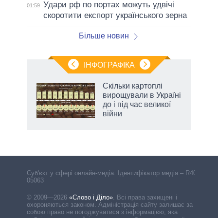
Удари рф по портах можуть удвічі
01:59
скоротити експорт українського зерна
Більше новин
ІНФОГРАФІКА
жет
Скільки картоплі
вирощували в Україні
ків
до і під час великої
війни
Cуб'єкт у сфері онлайн-медіа. Ідентифікатор медіа – R40-
05063
© 2009—2026
«Слово і Діло»
.
Всі права захищені і
охороняються законом. Адміністрація сайту залишає за
собою право не погоджуватися з інформацією, яка