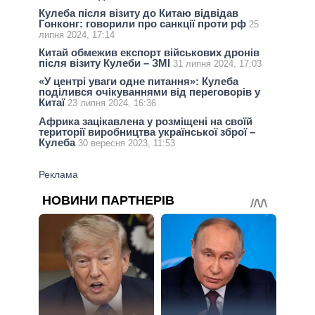
Кулеба після візиту до Китаю відвідав
Гонконг: говорили про санкції проти рф
25
липня 2024, 17:14
Китай обмежив експорт військових дронів
після візиту Кулеби – ЗМІ
31 липня 2024, 17:03
«У центрі уваги одне питання»: Кулеба
поділився очікуваннями від переговорів у
Китаї
23 липня 2024, 16:36
Африка зацікавлена у розміщені на своїй
території виробництва української зброї –
Кулеба
30 вересня 2023, 11:53