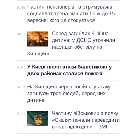
Частині пенсіонерів та отримувачів
05:15
соцвиплат треба змінити банк до 15
вересня: кого це стосується
Серед загиблих 4-річна
04:51
дитина: у ДСНС уточнили
наслідки обстрілу на
Київщині
У Києві після атаки балістикою у
03:47
двох районах сталися пожежі
На Київщині через російську атаку
02:53
загинули троє людей, серед них
дитина
Частину військових з полку
02:41
«Скеля» почали переводити
в інші підрозділи – ЗМІ