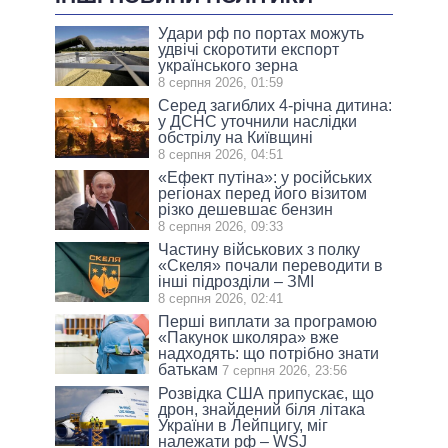
Удари рф по портах можуть
удвічі скоротити експорт
українського зерна
8 серпня 2026, 01:59
Серед загиблих 4-річна дитина:
у ДСНС уточнили наслідки
обстрілу на Київщині
8 серпня 2026, 04:51
«Ефект путіна»: у російських
регіонах перед його візитом
різко дешевшає бензин
8 серпня 2026, 09:33
Частину військових з полку
«Скеля» почали переводити в
інші підрозділи – ЗМІ
8 серпня 2026, 02:41
Перші виплати за програмою
«Пакунок школяра» вже
надходять: що потрібно знати
батькам
7 серпня 2026, 23:56
Розвідка США припускає, що
дрон, знайдений біля літака
України в Лейпцигу, міг
належати рф – WSJ