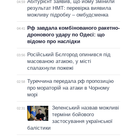
Абітурієнт заявив, що йому змінили
04:59
результат НМТ: перевірка виявила
можливу підробку – омбудсменка
Рф завдала комбінованого ракетно-
04:41
дронового удару по Одесі: що
відомо про наслідки
Російський Бєлгород опинився під
03:56
масованою атакою, у місті
спалахнули пожежі
Туреччина передала рф пропозицію
02:58
про мораторій на атаки в Чорному
морі
Зеленський назвав можливі
02:31
терміни бойового
застосування української
балістики