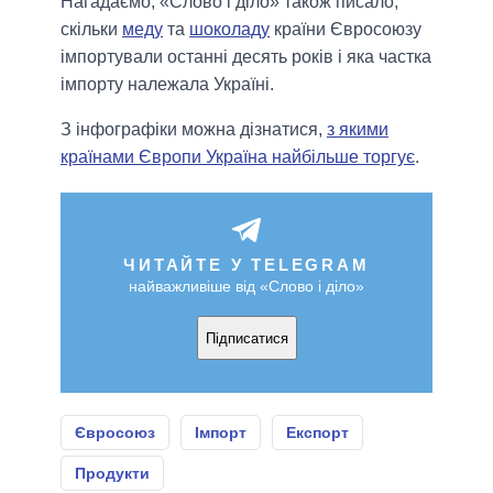
Нагадаємо, «Слово і діло» також писало,
скільки
меду
та
шоколаду
країни Євросоюзу
імпортували останні десять років і яка частка
імпорту належала Україні.
З інфографіки можна дізнатися,
з якими
країнами Європи Україна найбільше торгує
.
ЧИТАЙТЕ У TELEGRAM
найважливіше від «Слово і діло»
Підписатися
Євросоюз
Імпорт
Експорт
Продукти