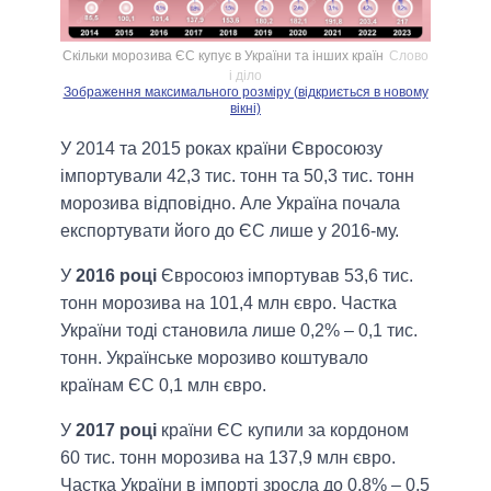
Скільки морозива ЄС купує в України та інших країн
Слово
і діло
Зображення максимального розміру (відкриється в новому
вікні)
У 2014 та 2015 роках країни Євросоюзу
імпортували 42,3 тис. тонн та 50,3 тис. тонн
морозива відповідно. Але Україна почала
експортувати його до ЄС лише у 2016-му.
У
2016 році
Євросоюз імпортував 53,6 тис.
тонн морозива на 101,4 млн євро. Частка
України тоді становила лише 0,2% – 0,1 тис.
тонн. Українське морозиво коштувало
країнам ЄС 0,1 млн євро.
У
2017 році
країни ЄС купили за кордоном
60 тис. тонн морозива на 137,9 млн євро.
Частка України в імпорті зросла до 0,8% – 0,5