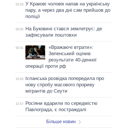
У Кракові чоловік напав на українську
01:53
пару, а через два дні сам прийшов до
поліції
На Буковині стався землетрус: де
00:55
зафіксували поштовхи
«Вражаючі втрати»:
00:41
Зеленський оцінив
результати 40-денної
операції проти рф
Іспанська розвідка попередила про
23:55
нову спробу масового прориву
мігрантів до Сеути
Росіяни вдарили по середмістю
21:57
Павлограда, є постраждалі
Більше новин