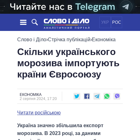
УКР
РОС
НОВИНИ
Слово і Діло
›
Стрічка публікацій
›
Економіка
Скільки українського
ОБIЦЯНКИ
СТРІЧКА
ПОЛІТИКА
морозива імпортують
ПОДІЇ
ЕКОНОМІКА
ПОЛIТИКИ
країни Євросоюзу
СТАТТІ
СУСПІЛЬСТВО
ІНФОГРАФІКА
ДУМКИ
СВІТ
УСІ ПОЛІТИКИ
ОГЛЯДИ
ПРЕЗИДЕНТ І ОФІС
ВІДЕО
ЕКОНОМІКА
ДАЙДЖЕСТИ
2 серпня 2024, 17:20
ВЕРХОВНА РАДА
ПІДТРИМАТИ
КАБІНЕТ МІНІСТРІВ
Читати російською
ГОЛОВИ ОБЛАДМІНІСТРАЦІЙ
ПОРІВНЯННЯ ПОЛІТИКІВ
Україна значно збільшила експорт
МЕРИ МІСТ
морозива. В 2023 році, за даними
ВСІ ПЕРСОНИ