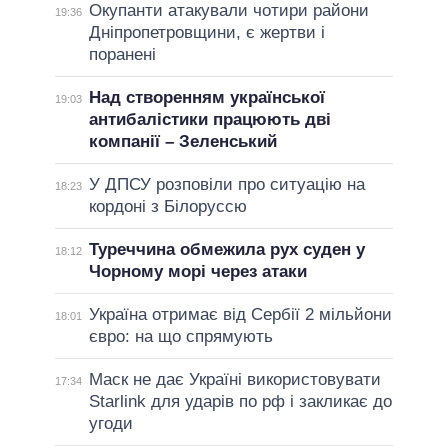
Окупанти атакували чотири райони
19:36
Дніпропетровщини, є жертви і
поранені
Над створенням української
19:03
антибалістики працюють дві
компанії – Зеленський
У ДПСУ розповіли про ситуацію на
18:23
кордоні з Білоруссю
Туреччина обмежила рух суден у
18:12
Чорному морі через атаки
Україна отримає від Сербії 2 мільйони
18:01
євро: на що спрямують
Маск не дає Україні використовувати
17:34
Starlink для ударів по рф і закликає до
угоди