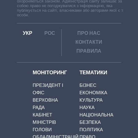
охороняються законом. Адміністрація сайту залишає за
собою право не погоджуватися з інформацією, яка
публікується на сайті, власниками або авторами якої є треті
особи.
УКР
РОС
ПРО НАС
КОНТАКТИ
ПРАВИЛА
МОНІТОРИНГ
ТЕМАТИКИ
ПРЕЗИДЕНТ І
БІЗНЕС
ОФІС
ЕКОНОМІКА
ВЕРХОВНА
КУЛЬТУРА
РАДА
НАУКА
КАБІНЕТ
НАЦІОНАЛЬНА
МІНІСТРІВ
БЕЗПЕКА
ГОЛОВИ
ПОЛІТИКА
ОБЛАДМІНІСТРАЦІЙ
ПРАВО