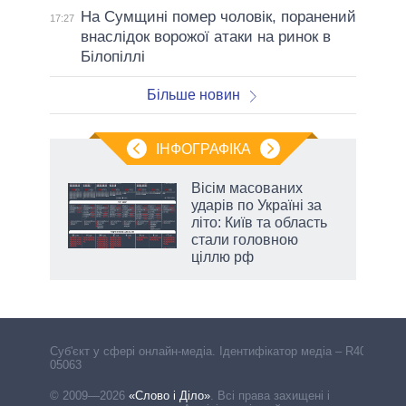
На Сумщині помер чоловік, поранений
17:27
внаслідок ворожої атаки на ринок в
Білопіллі
Більше новин
ІНФОГРАФІКА
Вісім масованих
раїні
ударів по Україні за
ої
літо: Київ та область
стали головною
ціллю рф
аспі
Cуб'єкт у сфері онлайн-медіа. Ідентифікатор медіа – R40-
05063
© 2009—2026
«Слово і Діло»
.
Всі права захищені і