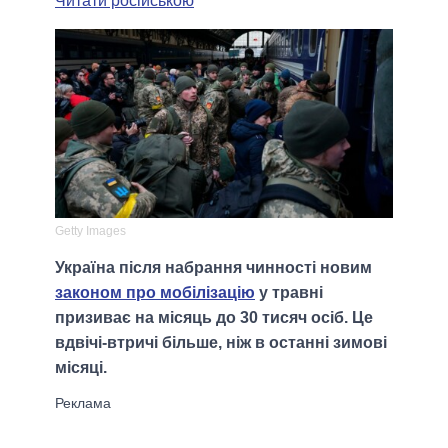
Читати російською
Getty Images
Україна після набрання чинності новим
законом про мобілізацію
у травні
призиває на місяць до 30 тисяч осіб. Це
вдвічі-втричі більше, ніж в останні зимові
місяці.