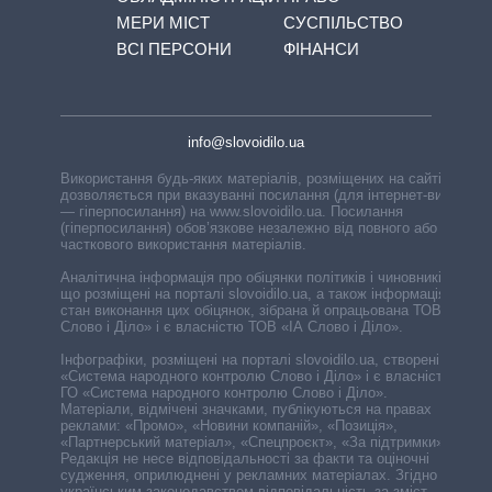
МЕРИ МІСТ
СУСПІЛЬСТВО
ВСІ ПЕРСОНИ
ФІНАНСИ
info@slovoidilo.ua
Використання будь-яких матеріалів, розміщених на сайті,
дозволяється при вказуванні посилання (для інтернет-видань
— гіперпосилання) на www.slovoidilo.ua. Посилання
(гіперпосилання) обов’язкове незалежно від повного або
часткового використання матеріалів.
Аналітична інформація про обіцянки політиків і чиновників,
що розміщені на порталі slovoidilo.ua, а також інформація про
стан виконання цих обіцянок, зібрана й опрацьована ТОВ «ІА
Слово і Діло» і є власністю ТОВ «ІА Слово і Діло».
Інфографіки, розміщені на порталі slovoidilo.ua, створені ГО
«Система народного контролю Слово і Діло» і є власністю
ГО «Система народного контролю Слово і Діло».
Матеріали, відмічені значками, публікуються на правах
реклами: «Промо», «Новини компаній», «Позиція»,
«Партнерський матеріал», «Спецпроєкт», «За підтримки».
Редакція не несе відповідальності за факти та оціночні
судження, оприлюднені у рекламних матеріалах. Згідно з
українським законодавством відповідальність за зміст