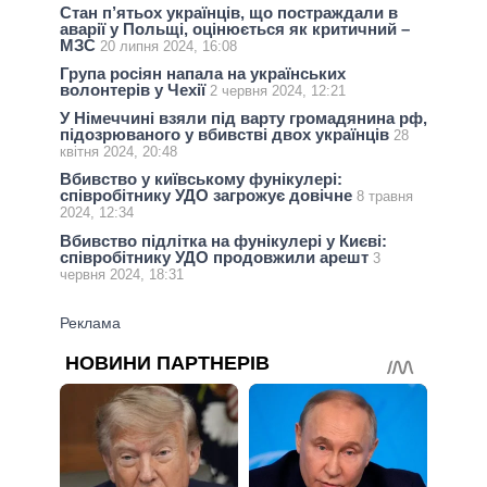
Стан п’ятьох українців, що постраждали в
аварії у Польщі, оцінюється як критичний –
МЗС
20 липня 2024, 16:08
Група росіян напала на українських
волонтерів у Чехії
2 червня 2024, 12:21
У Німеччині взяли під варту громадянина рф,
підозрюваного у вбивстві двох українців
28
квітня 2024, 20:48
Вбивство у київському фунікулері:
співробітнику УДО загрожує довічне
8 травня
2024, 12:34
Вбивство підлітка на фунікулері у Києві:
співробітнику УДО продовжили арешт
3
червня 2024, 18:31