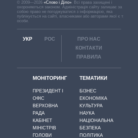
© 2009—2026
«Слово і Діло»
.
Всі права захищені і
охороняються законом. Адміністрація сайту залишає за
собою право не погоджуватися з інформацією, яка
публікується на сайті, власниками або авторами якої є треті
особи.
УКР
РОС
ПРО НАС
КОНТАКТИ
ПРАВИЛА
МОНІТОРИНГ
ТЕМАТИКИ
ПРЕЗИДЕНТ І
БІЗНЕС
ОФІС
ЕКОНОМІКА
ВЕРХОВНА
КУЛЬТУРА
РАДА
НАУКА
КАБІНЕТ
НАЦІОНАЛЬНА
МІНІСТРІВ
БЕЗПЕКА
ГОЛОВИ
ПОЛІТИКА