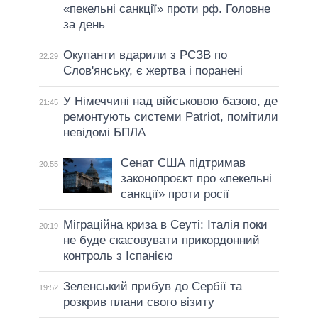
«пекельні санкції» проти рф. Головне
за день
Окупанти вдарили з РСЗВ по
22:29
Слов'янську, є жертва і поранені
У Німеччині над військовою базою, де
21:45
ремонтують системи Patriot, помітили
невідомі БПЛА
Сенат США підтримав
20:55
законопроєкт про «пекельні
санкції» проти росії
Міграційна криза в Сеуті: Італія поки
20:19
не буде скасовувати прикордонний
контроль з Іспанією
Зеленський прибув до Сербії та
19:52
розкрив плани свого візиту