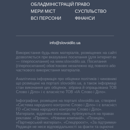
ОБЛАДМІНІСТРАЦІЙ
ПРАВО
МЕРИ МІСТ
СУСПІЛЬСТВО
ВСІ ПЕРСОНИ
ФІНАНСИ
info@slovoidilo.ua
Використання будь-яких матеріалів, розміщених на сайті,
дозволяється при вказуванні посилання (для інтернет-видань
— гіперпосилання) на www.slovoidilo.ua. Посилання
(гіперпосилання) обов’язкове незалежно від повного або
часткового використання матеріалів.
Аналітична інформація про обіцянки політиків і чиновників,
що розміщені на порталі slovoidilo.ua, а також інформація про
стан виконання цих обіцянок, зібрана й опрацьована ТОВ «ІА
Слово і Діло» і є власністю ТОВ «ІА Слово і Діло».
Інфографіки, розміщені на порталі slovoidilo.ua, створені ГО
«Система народного контролю Слово і Діло» і є власністю
ГО «Система народного контролю Слово і Діло».
Матеріали, відмічені значками, публікуються на правах
реклами: «Промо», «Новини компаній», «Позиція»,
«Партнерський матеріал», «Спецпроєкт», «За підтримки».
Редакція не несе відповідальності за факти та оціночні