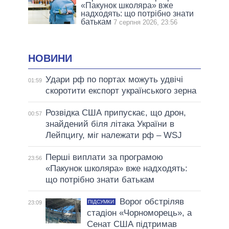
«Пакунок школяра» вже
надходять: що потрібно знати
батькам
7 серпня 2026, 23:56
НОВИНИ
Удари рф по портах можуть удвічі
01:59
скоротити експорт українського зерна
Розвідка США припускає, що дрон,
00:57
знайдений біля літака України в
Лейпцигу, міг належати рф – WSJ
Перші виплати за програмою
23:56
«Пакунок школяра» вже надходять:
що потрібно знати батькам
Ворог обстріляв
ПІДСУМКИ
23:09
стадіон «Чорноморець», а
Сенат США підтримав