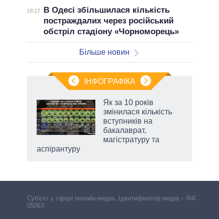
В Одесі збільшилася кількість
19:17
постраждалих через російський
обстріл стадіону «Чорноморець»
Більше новин
ІНФОГРАФІКА
жет
Як за 10 років
змінилася кількість
ків
вступників на
бакалаврат,
магістратуру та
аспірантуру
Cуб'єкт у сфері онлайн-медіа. Ідентифікатор медіа – R40-
05063