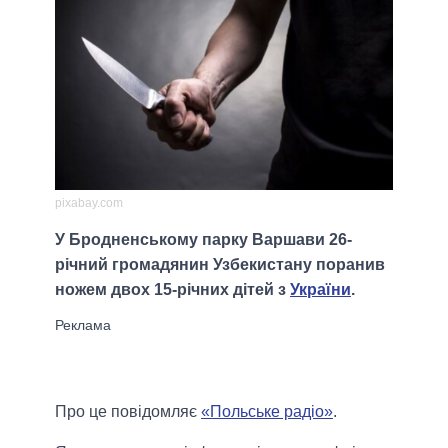
pixabay.com
У Бродненському парку Варшави 26-
річний громадянин Узбекистану поранив
ножем двох 15-річних дітей з
України
.
Про це повідомляє
«Польське радіо»
.