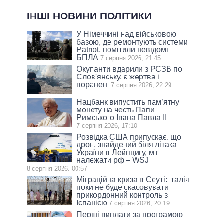
ІНШІ НОВИНИ ПОЛІТИКИ
У Німеччині над військовою
базою, де ремонтують системи
Patriot, помітили невідомі
БПЛА
7 серпня 2026, 21:45
Окупанти вдарили з РСЗВ по
Слов'янську, є жертва і
поранені
7 серпня 2026, 22:29
Нацбанк випустить пам’ятну
монету на честь Папи
Римського Івана Павла II
7 серпня 2026, 17:10
Розвідка США припускає, що
дрон, знайдений біля літака
України в Лейпцигу, міг
належати рф – WSJ
8 серпня 2026, 00:57
Міграційна криза в Сеуті: Італія
поки не буде скасовувати
прикордонний контроль з
Іспанією
7 серпня 2026, 20:19
Перші виплати за програмою