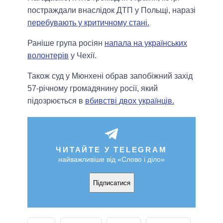
постраждали внаслідок ДТП у Польщі, наразі
перебувають у критичному стані.
Раніше група росіян
напала на українських
волонтерів
у Чехії.
Також суд у Мюнхені обрав запобіжний захід
57-річному громадянину росії, який
підозрюється в
вбивстві двох українців.
ЧИТАЙТЕ У TELEGRAM
найважливіше від «Слово і діло»
Підписатися