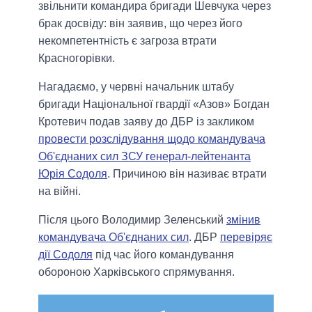
звільнити командира бригади Шевчука через
брак досвіду: він заявив, що через його
некомпетентність є загроза втрати
Красногорівки.
Нагадаємо, у червні начальник штабу
бригади Національної гвардії «Азов» Богдан
Кротевич подав заяву до ДБР із закликом
провести розслідування щодо командувача
Об'єднаних сил ЗСУ генерал-лейтенанта
Юрія Содоля
. Причиною він називає втрати
на війні.
Після цього Володимир Зеленський
змінив
командувача Об'єднаних сил
. ДБР
перевіряє
дії Содоля
під час його командування
обороною Харківського спрямування.