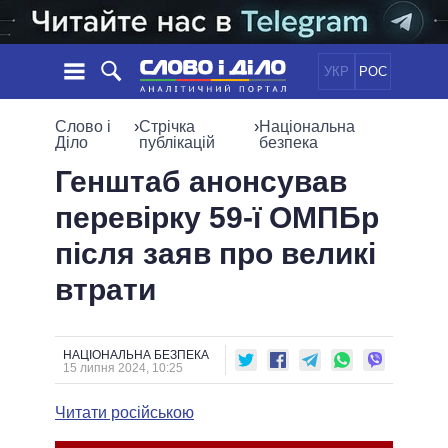
УКР
РОС
НОВИНИ
Слово і
›
Стрічка
›
Національна
Діло
публікацій
безпека
ОБIЦЯНКИ
СТРІЧКА
ПОЛІТИКА
Генштаб анонсував
ПОДІЇ
ЕКОНОМІКА
перевірку 59-ї ОМПБр
ПОЛIТИКИ
СТАТТІ
СУСПІЛЬСТВО
після заяв про великі
ІНФОГРАФІКА
ДУМКИ
СВІТ
УСІ ПОЛІТИКИ
втрати
ОГЛЯДИ
ПРЕЗИДЕНТ І ОФІС
ВІДЕО
ДАЙДЖЕСТИ
ВЕРХОВНА РАДА
ПІДТРИМАТИ
КАБІНЕТ МІНІСТРІВ
НАЦІОНАЛЬНА БЕЗПЕКА
15 липня 2024, 10:25
ГОЛОВИ ОБЛАДМІНІСТРАЦІЙ
ПОРІВНЯННЯ ПОЛІТИКІВ
МЕРИ МІСТ
Читати російською
ВСІ ПЕРСОНИ