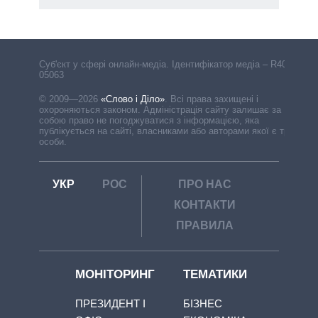
Cуб'єкт у сфері онлайн-медіа. Ідентифікатор медіа – R40-
05063
© 2009—2026
«Слово і Діло»
.
Всі права захищені і
охороняються законом. Адміністрація сайту залишає за
собою право не погоджуватися з інформацією, яка
публікується на сайті, власниками або авторами якої є треті
особи.
УКР
РОС
ПРО НАС
КОНТАКТИ
ПРАВИЛА
МОНІТОРИНГ
ТЕМАТИКИ
ПРЕЗИДЕНТ І
БІЗНЕС