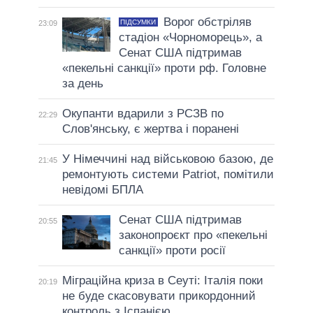
Ворог обстріляв
ПІДСУМКИ
23:09
стадіон «Чорноморець», а
Сенат США підтримав
«пекельні санкції» проти рф. Головне
за день
Окупанти вдарили з РСЗВ по
22:29
Слов'янську, є жертва і поранені
У Німеччині над військовою базою, де
21:45
ремонтують системи Patriot, помітили
невідомі БПЛА
Сенат США підтримав
20:55
законопроєкт про «пекельні
санкції» проти росії
Міграційна криза в Сеуті: Італія поки
20:19
не буде скасовувати прикордонний
контроль з Іспанією