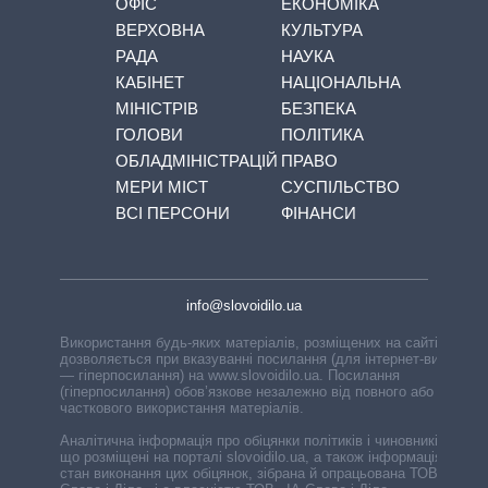
ОФІС
ЕКОНОМІКА
ВЕРХОВНА
КУЛЬТУРА
РАДА
НАУКА
КАБІНЕТ
НАЦІОНАЛЬНА
МІНІСТРІВ
БЕЗПЕКА
ГОЛОВИ
ПОЛІТИКА
ОБЛАДМІНІСТРАЦІЙ
ПРАВО
МЕРИ МІСТ
СУСПІЛЬСТВО
ВСІ ПЕРСОНИ
ФІНАНСИ
info@slovoidilo.ua
Використання будь-яких матеріалів, розміщених на сайті,
дозволяється при вказуванні посилання (для інтернет-видань
— гіперпосилання) на www.slovoidilo.ua. Посилання
(гіперпосилання) обов’язкове незалежно від повного або
часткового використання матеріалів.
Аналітична інформація про обіцянки політиків і чиновників,
що розміщені на порталі slovoidilo.ua, а також інформація про
стан виконання цих обіцянок, зібрана й опрацьована ТОВ «ІА