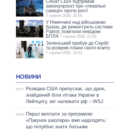
Сенат США підтримав
законопроєкт про «пекельні
санкції» проти росії
7 серпня 2026, 20:55
У Німеччині над військовою
базою, де ремонтують системи
Patriot, помітили невідомі
БПЛА
7 серпня 2026, 21:45
Зеленський прибув до Сербії
та розкрив плани свого візиту
7 серпня 2026, 19:52
НОВИНИ
Розвідка США припускає, що дрон,
00:57
знайдений біля літака України в
Лейпцигу, міг належати рф – WSJ
Перші виплати за програмою
23:56
«Пакунок школяра» вже надходять:
що потрібно знати батькам