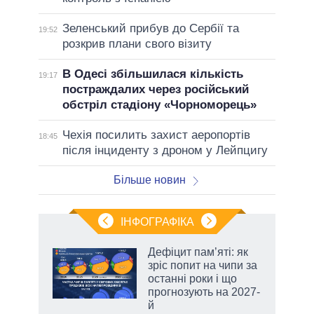
Зеленський прибув до Сербії та
19:52
розкрив плани свого візиту
В Одесі збільшилася кількість
19:17
постраждалих через російський
обстріл стадіону «Чорноморець»
Чехія посилить захист аеропортів
18:45
після інциденту з дроном у Лейпцигу
Більше новин
ІНФОГРАФІКА
Дефіцит пам’яті: як
 за
зріс попит на чипи за
асть
останні роки і що
прогнозують на 2027-
й