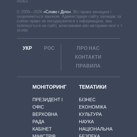
05063
© 2009—2026
«Слово і Діло»
.
Всі права захищені і
охороняються законом. Адміністрація сайту залишає за
собою право не погоджуватися з інформацією, яка
публікується на сайті, власниками або авторами якої є треті
особи.
УКР
РОС
ПРО НАС
КОНТАКТИ
ПРАВИЛА
МОНІТОРИНГ
ТЕМАТИКИ
ПРЕЗИДЕНТ І
БІЗНЕС
ОФІС
ЕКОНОМІКА
ВЕРХОВНА
КУЛЬТУРА
РАДА
НАУКА
КАБІНЕТ
НАЦІОНАЛЬНА
МІНІСТРІВ
БЕЗПЕКА