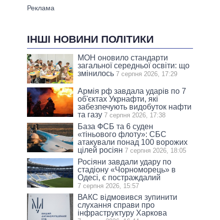
ІНШІ НОВИНИ ПОЛІТИКИ
МОН оновило стандарти
загальної середньої освіти: що
змінилось
7 серпня 2026, 17:29
Армія рф завдала ударів по 7
об'єктах Укрнафти, які
забезпечують видобуток нафти
та газу
7 серпня 2026, 17:38
База ФСБ та 6 суден
«тіньового флоту»: СБС
атакували понад 100 ворожих
цілей росіян
7 серпня 2026, 18:05
Росіяни завдали удару по
стадіону «Чорноморець» в
Одесі, є постраждалий
7 серпня 2026, 15:57
ВАКС відмовився зупинити
слухання справи про
інфраструктуру Харкова