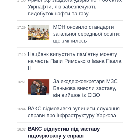
17:38
Укрнафти, які забезпечують
видобуток нафти та газу
МОН оновило стандарти
17:29
загальної середньої освіти:
що змінилось
Нацбанк випустить пам’ятну монету
17:10
на честь Папи Римського Івана Павла
II
За ексдержсекретаря МЗС
16:51
Банькова внесли заставу,
він вийшов із СІЗО
ВАКС відмовився зупинити слухання
16:44
справи про інфраструктуру Харкова
ВАКС відпустив під заставу
16:37
підозрювану у справі