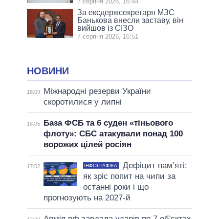
7 серпня 2026, 16:44
За ексдержсекретаря МЗС
Банькова внесли заставу, він
вийшов із СІЗО
7 серпня 2026, 16:51
НОВИНИ
Міжнародні резерви України
18:09
скоротилися у липні
База ФСБ та 6 суден «тіньового
18:05
флоту»: СБС атакували понад 100
ворожих цілей росіян
Дефіцит пам’яті:
ІНФОГРАФІКА
17:52
як зріс попит на чипи за
останні роки і що
прогнозують на 2027-й
Армія рф завдала ударів по 7 об'єктах