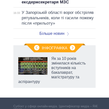
ексдержсекретаря МЗС
У Запорізькій області ворог обстріляв
16:33
рятувальників, коли ті гасили пожежу
після «прильоту»
Більше новин
ІНФОГРАФІКА
Як за 10 років
 за
змінилася кількість
асть
вступників на
бакалаврат,
магістратуру та
аспірантуру
Cуб'єкт у сфері онлайн-медіа. Ідентифікатор медіа – R40-