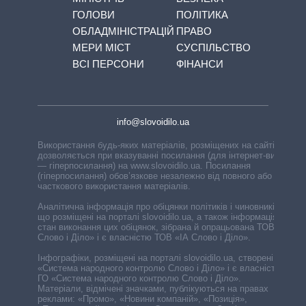
ГОЛОВИ
ПОЛІТИКА
ОБЛАДМІНІСТРАЦІЙ
ПРАВО
МЕРИ МІСТ
СУСПІЛЬСТВО
ВСІ ПЕРСОНИ
ФІНАНСИ
info@slovoidilo.ua
Використання будь-яких матеріалів, розміщених на сайті,
дозволяється при вказуванні посилання (для інтернет-видань
— гіперпосилання) на www.slovoidilo.ua. Посилання
(гіперпосилання) обов’язкове незалежно від повного або
часткового використання матеріалів.
Аналітична інформація про обіцянки політиків і чиновників,
що розміщені на порталі slovoidilo.ua, а також інформація про
стан виконання цих обіцянок, зібрана й опрацьована ТОВ «ІА
Слово і Діло» і є власністю ТОВ «ІА Слово і Діло».
Інфографіки, розміщені на порталі slovoidilo.ua, створені ГО
«Система народного контролю Слово і Діло» і є власністю
ГО «Система народного контролю Слово і Діло».
Матеріали, відмічені значками, публікуються на правах
реклами: «Промо», «Новини компаній», «Позиція»,