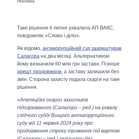
Таке рішення 4 липня ухвалила АП ВАКС,
повідомляє «Слово і діло».
Як відомо,
антикорупційний суд заарештував
Салагора
на два місяці. Альтернативою
йому визначили 60 млн грн застави. Пізніше
арешт продовжили
, а заставу залишили без
змін. Сторона захисту подала скарги на таке
рішення.
«Апеляційні скарги захисників
підозрюваного (Салагори – ред.) на ухвалу
слідчого судді Вищого антикорупційного
суду від 11 червня 2024 року про
продовження строку тримання під вартою
(Салагори – ред.) залишити без