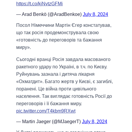
https://t.co/kjNvtzGFMi
— Arad Benkö (@AradBenkoe)
July 8, 2024
Посол Німеччини Мартін Єгер констатував,
що так росія продемонструвала свою
«готовність до переговорів та бажання
миру».
Сьогодні вранці Росія завдала масованого
ракетного удару по Україні, в т.ч. по Києву.
Руйнувань зазнала і дитяча лікарня
«Охматдит». Багато жертв у Києві, є загиблі,
поранені. Це війна проти цивільного
населення. Так виглядає готовність Росії до
переговорів і її бажання миру.
pic.twitter.com/T4kbm9RXwt
— Martin Jaeger (@MJaegerT)
July 8, 2024