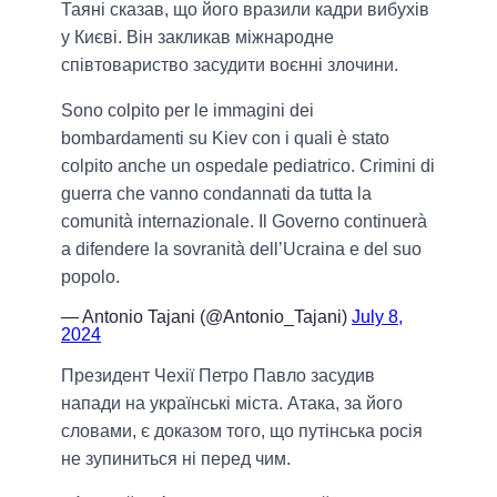
Таяні сказав, що його вразили кадри вибухів
у Києві. Він закликав міжнародне
співтовариство засудити воєнні злочини.
Sono colpito per le immagini dei
bombardamenti su Kiev con i quali è stato
colpito anche un ospedale pediatrico. Crimini di
guerra che vanno condannati da tutta la
comunità internazionale. Il Governo continuerà
a difendere la sovranità dell’Ucraina e del suo
popolo.
— Antonio Tajani (@Antonio_Tajani)
July 8,
2024
Президент Чехії Петро Павло засудив
напади на українські міста. Атака, за його
словами, є доказом того, що путінська росія
не зупиниться ні перед чим.