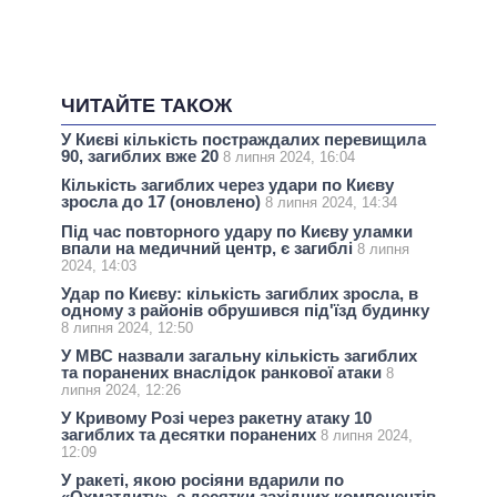
ЧИТАЙТЕ ТАКОЖ
У Києві кількість постраждалих перевищила
90, загиблих вже 20
8 липня 2024, 16:04
Кількість загиблих через удари по Києву
зросла до 17 (оновлено)
8 липня 2024, 14:34
Під час повторного удару по Києву уламки
впали на медичний центр, є загиблі
8 липня
2024, 14:03
Удар по Києву: кількість загиблих зросла, в
одному з районів обрушився під'їзд будинку
8 липня 2024, 12:50
У МВС назвали загальну кількість загиблих
та поранених внаслідок ранкової атаки
8
липня 2024, 12:26
У Кривому Розі через ракетну атаку 10
загиблих та десятки поранених
8 липня 2024,
12:09
У ракеті, якою росіяни вдарили по
«Охматдиту», є десятки західних компонентів