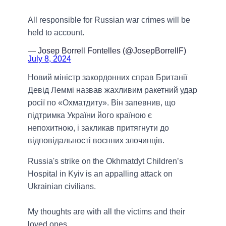
All responsible for Russian war crimes will be
held to account.
— Josep Borrell Fontelles (@JosepBorrellF)
July 8, 2024
Новий міністр закордонних справ Британії
Девід Леммі назвав жахливим ракетний удар
росії по «Охматдиту». Він запевнив, що
підтримка України його країною є
непохитною, і закликав притягнути до
відповідальності воєнних злочинців.
Russia's strike on the Okhmatdyt Children’s
Hospital in Kyiv is an appalling attack on
Ukrainian civilians.
My thoughts are with all the victims and their
loved ones.