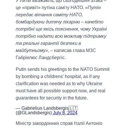
У Литві вважають, що сьогоднішня атака –
це «привіт» путіна саміту НАТО.
«Путін
передає вітання саміту НАТО,
бомбардуючи дитячу лікарню – начебто
потрібні ще якісь пояснення, чому Україні
потрібно надати всю можливу підтримку
та реальні гарантії безпеки в
майбутньому»,
– написав глава МЗС
Габріелюс Ландсбергіс.
Putin sends his greetings to the NATO Summit
by bombing a childrens' hospital, as if any
clarification was needed as to why Ukraine
must have all possible support now, and real
guarantees for security in the future.
— Gabrielius Landsbergis🇱🇹
(@GLandsbergis)
July 8, 2024
Міністр закордонних справ Італії Антоніо