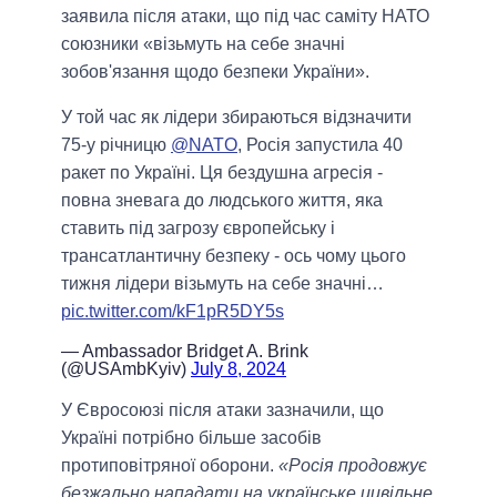
заявила після атаки, що під час саміту НАТО
союзники «візьмуть на себе значні
зобов'язання щодо безпеки України».
У той час як лідери збираються відзначити
75-у річницю
@NATO
, Росія запустила 40
ракет по Україні. Ця бездушна агресія -
повна зневага до людського життя, яка
ставить під загрозу європейську і
трансатлантичну безпеку - ось чому цього
тижня лідери візьмуть на себе значні…
pic.twitter.com/kF1pR5DY5s
— Ambassador Bridget A. Brink
(@USAmbKyiv)
July 8, 2024
У Євросоюзі після атаки зазначили, що
Україні потрібно більше засобів
протиповітряної оборони.
«Росія продовжує
безжально нападати на українське цивільне