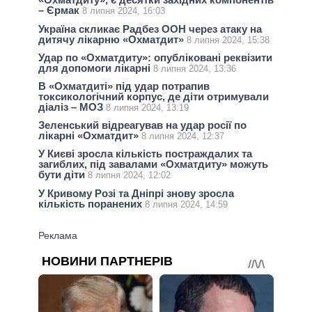
– Єрмак
8 липня 2024, 16:03
Україна скликає Радбез ООН через атаку на
дитячу лікарню «Охматдит»
8 липня 2024, 15:38
Удар по «Охматдиту»: опубліковані реквізити
для допомоги лікарні
8 липня 2024, 13:36
В «Охматдиті» під удар потрапив
токсикологічний корпус, де діти отримували
діаліз – МОЗ
8 липня 2024, 13:19
Зеленський відреагував на удар росії по
лікарні «Охматдит»
8 липня 2024, 12:37
У Києві зросла кількість постраждалих та
загиблих, під завалами «Охматдиту» можуть
бути діти
8 липня 2024, 12:02
У Кривому Розі та Дніпрі знову зросла
кількість поранених
8 липня 2024, 14:59