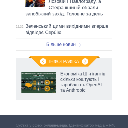
Лозовій і Павлограду, а
Стефанішиній обрали
запобіжний захід. Головне за день
Зеленський цими вихідними вперше
22:32
відвідає Сербію
Більше новин
ІНФОГРАФІКА
Економіка ШІ-гігантів:
ть
скільки коштують і
заробляють OpenAI
та Anthropic
Cуб'єкт у сфері онлайн-медіа. Ідентифікатор медіа – R40-