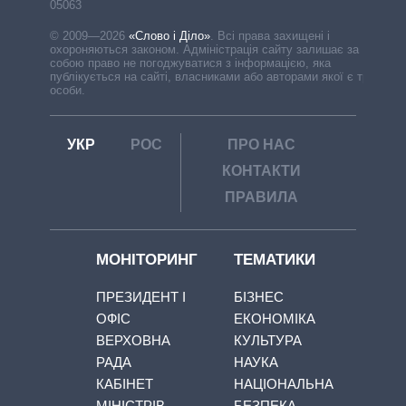
05063
© 2009—2026
«Слово і Діло»
.
Всі права захищені і
охороняються законом. Адміністрація сайту залишає за
собою право не погоджуватися з інформацією, яка
публікується на сайті, власниками або авторами якої є треті
особи.
УКР
РОС
ПРО НАС
КОНТАКТИ
ПРАВИЛА
МОНІТОРИНГ
ТЕМАТИКИ
ПРЕЗИДЕНТ І
БІЗНЕС
ОФІС
ЕКОНОМІКА
ВЕРХОВНА
КУЛЬТУРА
РАДА
НАУКА
КАБІНЕТ
НАЦІОНАЛЬНА
МІНІСТРІВ
БЕЗПЕКА