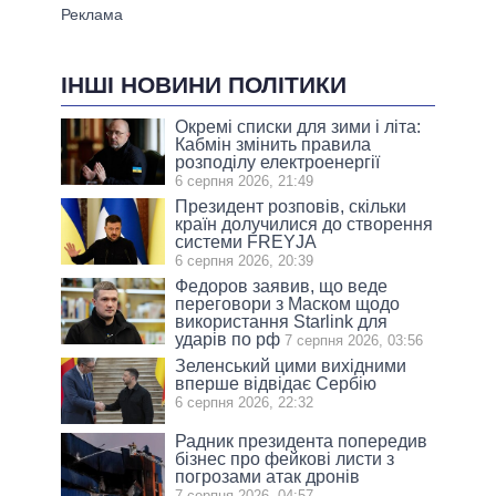
ІНШІ НОВИНИ ПОЛІТИКИ
Окремі списки для зими і літа:
Кабмін змінить правила
розподілу електроенергії
6 серпня 2026, 21:49
Президент розповів, скільки
країн долучилися до створення
системи FREYJA
6 серпня 2026, 20:39
Федоров заявив, що веде
переговори з Маском щодо
використання Starlink для
ударів по рф
7 серпня 2026, 03:56
Зеленський цими вихідними
вперше відвідає Сербію
6 серпня 2026, 22:32
Радник президента попередив
бізнес про фейкові листи з
погрозами атак дронів
7 серпня 2026, 04:57