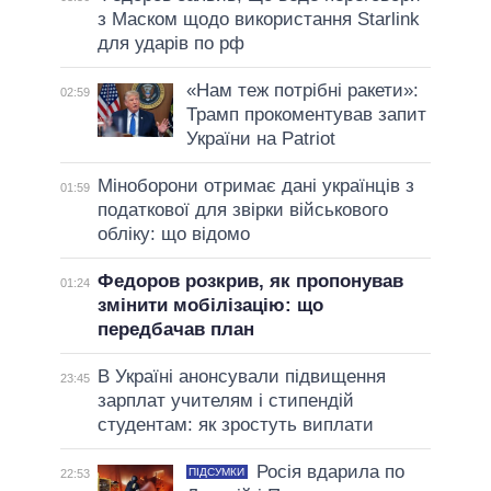
з Маском щодо використання Starlink
для ударів по рф
«Нам теж потрібні ракети»:
02:59
Трамп прокоментував запит
України на Patriot
Міноборони отримає дані українців з
01:59
податкової для звірки військового
обліку: що відомо
Федоров розкрив, як пропонував
01:24
змінити мобілізацію: що
передбачав план
В Україні анонсували підвищення
23:45
зарплат учителям і стипендій
студентам: як зростуть виплати
Росія вдарила по
ПІДСУМКИ
22:53