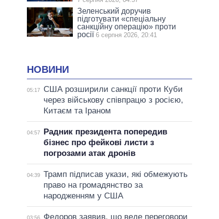
Зеленський доручив
підготувати «спеціальну
санкційну операцію» проти
росії
6 серпня 2026, 20:41
НОВИНИ
США розширили санкції проти Куби
05:17
через військову співпрацю з росією,
Китаєм та Іраном
Радник президента попередив
04:57
бізнес про фейкові листи з
погрозами атак дронів
Трамп підписав укази, які обмежують
04:39
право на громадянство за
народженням у США
Федоров заявив, що веде переговори
03:56