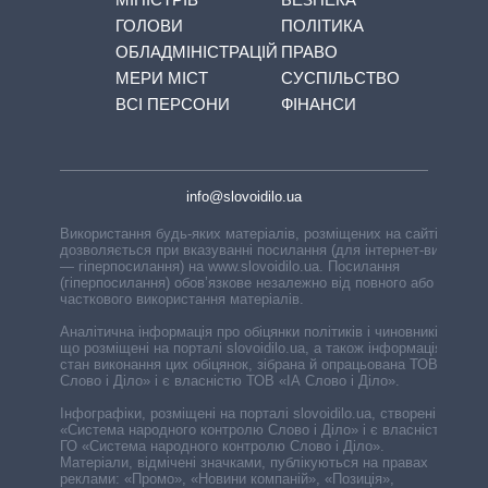
ГОЛОВИ
ПОЛІТИКА
ОБЛАДМІНІСТРАЦІЙ
ПРАВО
МЕРИ МІСТ
СУСПІЛЬСТВО
ВСІ ПЕРСОНИ
ФІНАНСИ
info@slovoidilo.ua
Використання будь-яких матеріалів, розміщених на сайті,
дозволяється при вказуванні посилання (для інтернет-видань
— гіперпосилання) на www.slovoidilo.ua. Посилання
(гіперпосилання) обов’язкове незалежно від повного або
часткового використання матеріалів.
Аналітична інформація про обіцянки політиків і чиновників,
що розміщені на порталі slovoidilo.ua, а також інформація про
стан виконання цих обіцянок, зібрана й опрацьована ТОВ «ІА
Слово і Діло» і є власністю ТОВ «ІА Слово і Діло».
Інфографіки, розміщені на порталі slovoidilo.ua, створені ГО
«Система народного контролю Слово і Діло» і є власністю
ГО «Система народного контролю Слово і Діло».
Матеріали, відмічені значками, публікуються на правах
реклами: «Промо», «Новини компаній», «Позиція»,