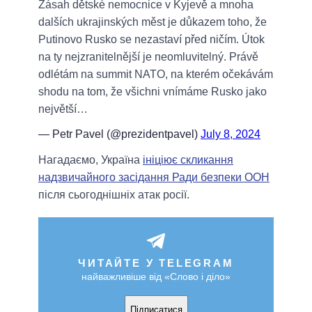
Zásah dětské nemocnice v Kyjevě a mnoha
dalších ukrajinských měst je důkazem toho, že
Putinovo Rusko se nezastaví před ničím. Útok
na ty nejzranitelnější je neomluvitelný. Právě
odlétám na summit NATO, na kterém očekávám
shodu na tom, že všichni vnímáme Rusko jako
největší…
— Petr Pavel (@prezidentpavel)
July 8, 2024
Нагадаємо, Україна
ініціює скликання
надзвичайного засідання Ради безпеки ООН
після сьогоднішніх атак росії.
ЧИТАЙТЕ У TELEGRAM
найважливіше від «Слово і діло»
Підписатися