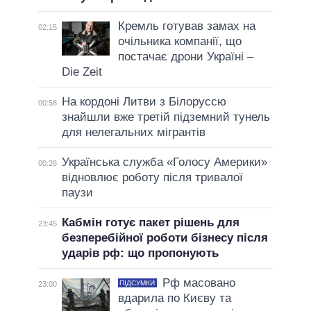
Кремль готував замах на
02:15
очільника компанії, що
постачає дрони Україні –
Die Zeit
На кордоні Литви з Білоруссю
00:58
знайшли вже третій підземний тунель
для нелегальних мігрантів
Українська служба «Голосу Америки»
00:26
відновлює роботу після тривалої
паузи
Кабмін готує пакет рішень для
23:45
безперебійної роботи бізнесу після
ударів рф: що пропонують
Рф масовано
ПІДСУМКИ
23:00
вдарила по Києву та