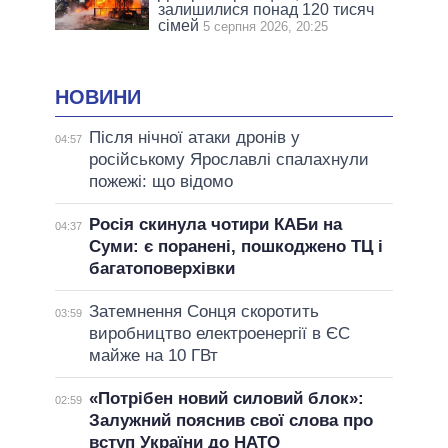
залишилися понад 120 тисяч
сімей
5 серпня 2026, 20:25
НОВИНИ
Після нічної атаки дронів у
04:57
російському Ярославлі спалахнули
пожежі: що відомо
Росія скинула чотири КАБи на
04:37
Суми: є поранені, пошкоджено ТЦ і
багатоповерхівки
Затемнення Сонця скоротить
03:59
виробництво електроенергії в ЄС
майже на 10 ГВт
«Потрібен новий силовий блок»:
02:59
Залужний пояснив свої слова про
вступ України до НАТО