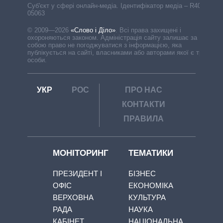
Cуб'єкт у сфері онлайн-медіа. Ідентифікатор медіа – R40-
05063
© 2009—2026
«Слово і Діло»
.
Всі права захищені і
охороняються законом. Адміністрація сайту залишає за
собою право не погоджуватися з інформацією, яка
публікується на сайті, власниками або авторами якої є треті
особи.
УКР
РОС
ПРО НАС
КОНТАКТИ
ПРАВИЛА
МОНІТОРИНГ
ТЕМАТИКИ
ПРЕЗИДЕНТ І
БІЗНЕС
ОФІС
ЕКОНОМІКА
ВЕРХОВНА
КУЛЬТУРА
РАДА
НАУКА
КАБІНЕТ
НАЦІОНАЛЬНА