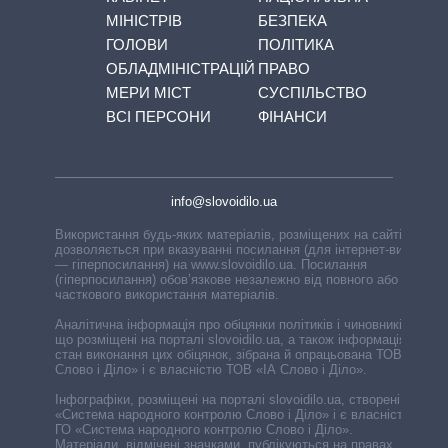
МІНІСТРІВ
БЕЗПЕКА
ГОЛОВИ
ПОЛІТИКА
ОБЛАДМІНІСТРАЦІЙ
ПРАВО
МЕРИ МІСТ
СУСПІЛЬСТВО
ВСІ ПЕРСОНИ
ФІНАНСИ
info@slovoidilo.ua
Використання будь-яких матеріалів, розміщених на сайті,
дозволяється при вказуванні посилання (для інтернет-видань
— гіперпосилання) на www.slovoidilo.ua. Посилання
(гіперпосилання) обов’язкове незалежно від повного або
часткового використання матеріалів.
Аналітична інформація про обіцянки політиків і чиновників,
що розміщені на порталі slovoidilo.ua, а також інформація про
стан виконання цих обіцянок, зібрана й опрацьована ТОВ «ІА
Слово і Діло» і є власністю ТОВ «ІА Слово і Діло».
Інфографіки, розміщені на порталі slovoidilo.ua, створені ГО
«Система народного контролю Слово і Діло» і є власністю
ГО «Система народного контролю Слово і Діло».
Матеріали, відмічені значками, публікуються на правах