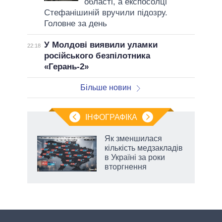
області, а експосолці
Стефанішиній вручили підозру.
Головне за день
У Молдові виявили уламки
22:18
російського безпілотника
«Герань-2»
Більше новин
ІНФОГРАФІКА
Як зменшилася
раїні
кількість медзакладів
ої
в Україні за роки
вторгнення