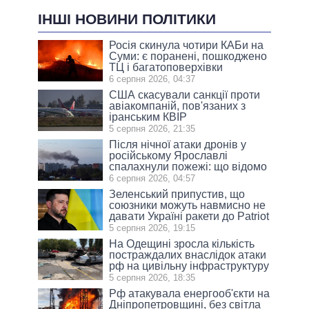
ІНШІ НОВИНИ ПОЛІТИКИ
Росія скинула чотири КАБи на
Суми: є поранені, пошкоджено
ТЦ і багатоповерхівки
6 серпня 2026, 04:37
США скасували санкції проти
авіакомпаній, пов'язаних з
іранським КВІР
5 серпня 2026, 21:35
Після нічної атаки дронів у
російському Ярославлі
спалахнули пожежі: що відомо
6 серпня 2026, 04:57
Зеленський припустив, що
союзники можуть навмисно не
давати Україні ракети до Patriot
5 серпня 2026, 19:15
На Одещині зросла кількість
постраждалих внаслідок атаки
рф на цивільну інфраструктуру
5 серпня 2026, 18:35
Рф атакувала енергооб'єкти на
Дніпропетровщині, без світла