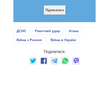
Підписатися
ДСНС
Ракетний удар
Атака
Війна з Росією
Війна в Україні
Поділитися: