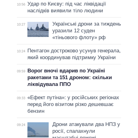
Удар по Києву: під час ліквідації
10:56
наслідків виявили тіло людини
Українські дрони за тиждень
10:27
уразили 12 суден
«тіньового флоту» рф
Пентагон достроково усунув генерала,
10:24
який координував підтримку України
Ворог вночі вдарив по Україні
09:59
ракетами та 151 дроном: скільки
ліквідувала ППО
«Ефект путіна»: у російських регіонах
09:33
перед його візитом різко дешевшає
бензин
Дрони атакували два НПЗ у
09:24
росії, спалахнули
масштабні пожежі