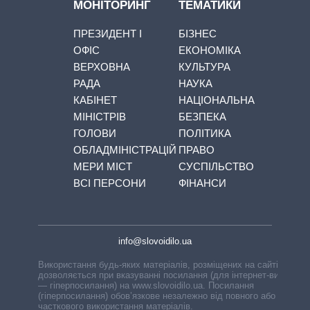
МОНІТОРИНГ
ТЕМАТИКИ
ПРЕЗИДЕНТ І
БІЗНЕС
ОФІС
ЕКОНОМІКА
ВЕРХОВНА
КУЛЬТУРА
РАДА
НАУКА
КАБІНЕТ
НАЦІОНАЛЬНА
МІНІСТРІВ
БЕЗПЕКА
ГОЛОВИ
ПОЛІТИКА
ОБЛАДМІНІСТРАЦІЙ
ПРАВО
МЕРИ МІСТ
СУСПІЛЬСТВО
ВСІ ПЕРСОНИ
ФІНАНСИ
info@slovoidilo.ua
Використання будь-яких матеріалів, розміщених на сайті,
дозволяється при вказуванні посилання (для інтернет-видань
— гіперпосилання) на www.slovoidilo.ua. Посилання
(гіперпосилання) обов’язкове незалежно від повного або
часткового використання матеріалів.