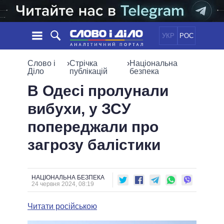
УКР
РОС
НОВИНИ
Слово і
›
Стрічка
›
Національна
Діло
публікацій
безпека
ОБIЦЯНКИ
СТРІЧКА
ПОЛІТИКА
В Одесі пролунали
ПОДІЇ
ЕКОНОМІКА
вибухи, у ЗСУ
ПОЛIТИКИ
СТАТТІ
СУСПІЛЬСТВО
попереджали про
ІНФОГРАФІКА
ДУМКИ
СВІТ
УСІ ПОЛІТИКИ
загрозу балістики
ОГЛЯДИ
ПРЕЗИДЕНТ І ОФІС
ВІДЕО
ДАЙДЖЕСТИ
ВЕРХОВНА РАДА
ПІДТРИМАТИ
КАБІНЕТ МІНІСТРІВ
НАЦІОНАЛЬНА БЕЗПЕКА
24 червня 2024, 08:19
ГОЛОВИ ОБЛАДМІНІСТРАЦІЙ
ПОРІВНЯННЯ ПОЛІТИКІВ
МЕРИ МІСТ
Читати російською
ВСІ ПЕРСОНИ