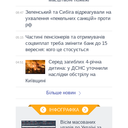
Зеленський та Сибіга відреагували на
08:47
ухвалення «пекельних санкцій» проти
рф
Частині пенсіонерів та отримувачів
05:15
соцвиплат треба змінити банк до 15
вересня: кого це стосується
Серед загиблих 4-річна
04:51
дитина: у ДСНС уточнили
наслідки обстрілу на
Київщині
Більше новин
ІНФОГРАФІКА
 як
Вісім масованих
и за
ударів по Україні за