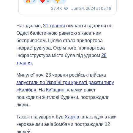
Нагадаємо,
31 травня
окупанти вдарили по
Одесі балістичною ракетою з касетним
боєприпасом. Ціллю стала припортова
інфраструктура. Окрім того, припортова
інфраструктура міста була під ударом
28
травня
.
Минулої ночі 23 червня російські війська
запустили по Україні три крилаті ракети типу
«Калібр»
. На
Київщині
уламки ракет
пошкодили житлові будинки, постраждали
люди.
Також під ударом був
Харків
: внаслідок атаки
керованими авіабомбами постраждали 12
людей.