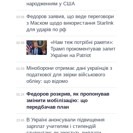
народженням у США
Федоров заявив, що веде переговори
03:56
з Маском щодо використання Starlink
для ударів по рф
«Нам теж потрібні ракети»:
02:59
Трамп прокоментував запит
України на Patriot
Міноборони отримає дані українців з
01:59
податкової для звірки військового
обліку: що відомо
Федоров розкрив, як пропонував
01:24
змінити мобілізацію: що
передбачав план
В Україні анонсували підвищення
23:45
зарплат учителям і стипендій
студентам: як зростуть виплати