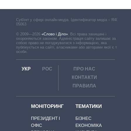
Cуб'єкт у сфері онлайн-медіа. Ідентифікатор медіа – R40-
05063
© 2009—2026
«Слово і Діло»
.
Всі права захищені і
охороняються законом. Адміністрація сайту залишає за
собою право не погоджуватися з інформацією, яка
публікується на сайті, власниками або авторами якої є треті
особи.
УКР
РОС
ПРО НАС
КОНТАКТИ
ПРАВИЛА
МОНІТОРИНГ
ТЕМАТИКИ
ПРЕЗИДЕНТ І
БІЗНЕС
ОФІС
ЕКОНОМІКА