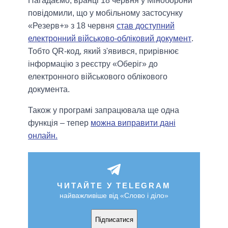
Нагадаємо, вранці 18 червня у Міноборони
повідомили, що у мобільному застосунку
«Резерв+» з 18 червня
став доступний
електронний військово-обліковий документ
.
Тобто QR-код, який з'явився, прирівнює
інформацію з реєстру «Оберіг» до
електронного військового облікового
документа.
Також у програмі запрацювала ще одна
функція – тепер
можна виправити дані
онлайн.
ЧИТАЙТЕ У TELEGRAM
найважливіше від «Слово і діло»
Підписатися