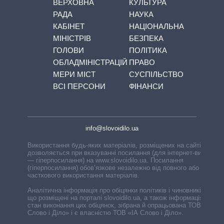
ВЕРХОВНА
КУЛЬТУРА
РАДА
НАУКА
КАБІНЕТ
НАЦІОНАЛЬНА
МІНІСТРІВ
БЕЗПЕКА
ГОЛОВИ
ПОЛІТИКА
ОБЛАДМІНІСТРАЦІЙ
ПРАВО
МЕРИ МІСТ
СУСПІЛЬСТВО
ВСІ ПЕРСОНИ
ФІНАНСИ
info@slovoidilo.ua
Використання будь-яких матеріалів, розміщених на сайті,
дозволяється при вказуванні посилання (для інтернет-видань
— гіперпосилання) на www.slovoidilo.ua. Посилання
(гіперпосилання) обов’язкове незалежно від повного або
часткового використання матеріалів.
Аналітична інформація про обіцянки політиків і чиновників,
що розміщені на порталі slovoidilo.ua, а також інформація про
стан виконання цих обіцянок, зібрана й опрацьована ТОВ «ІА
Слово і Діло» і є власністю ТОВ «ІА Слово і Діло».