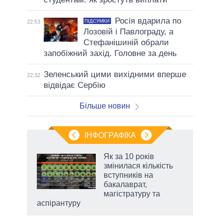
Росія вдарила по
ПІДСУМКИ
22:53
Лозовій і Павлограду, а
Стефанішиній обрали
запобіжний захід. Головне за день
Зеленський цими вихідними вперше
22:32
відвідає Сербію
Більше новин
ІНФОГРАФІКА
и на
Як за 10 років
змінилася кількість
а
вступників на
бакалаврат,
магістратуру та
аспірантуру