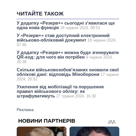
ЧИТАЙТЕ ТАКОЖ
У додатку «Резерв+» сьогодні з'явилася ще
одна нова функція
18 червня 2024, 08:51
У «Резерв+» став доступний електронний
військово-обліковий документ
18 червня 2024,
07:46
У додатку «Резерв+» можна буде згенерувати
QR-код: для чого він потрібен
9 червня 2024,
16:38
Скільки військовозобов'язаних оновили свої
облікові дані: відповідь Міноборони
17 червня
2024, 20:52
Ухилення від мобілізації та порушення
правил військового обліку: як
штрафуватимуть
27 травня 2024, 16:30