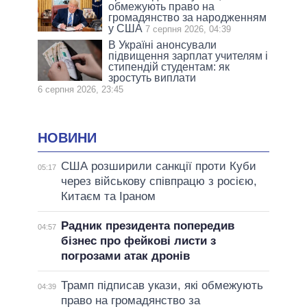
обмежують право на
громадянство за народженням
у США
7 серпня 2026, 04:39
В Україні анонсували
підвищення зарплат учителям і
стипендій студентам: як
зростуть виплати
6 серпня 2026, 23:45
НОВИНИ
США розширили санкції проти Куби
05:17
через військову співпрацю з росією,
Китаєм та Іраном
Радник президента попередив
04:57
бізнес про фейкові листи з
погрозами атак дронів
Трамп підписав укази, які обмежують
04:39
право на громадянство за