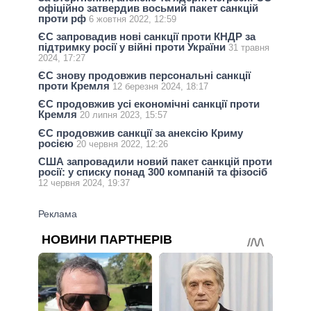
офіційно затвердив восьмий пакет санкцій
проти рф
6 жовтня 2022, 12:59
ЄС запровадив нові санкції проти КНДР за
підтримку росії у війні проти України
31 травня
2024, 17:27
ЄС знову продовжив персональні санкції
проти Кремля
12 березня 2024, 18:17
ЄС продовжив усі економічні санкції проти
Кремля
20 липня 2023, 15:57
ЄС продовжив санкції за анексію Криму
росією
20 червня 2022, 12:26
США запровадили новий пакет санкцій проти
росії: у списку понад 300 компаній та фізосіб
12 червня 2024, 19:37