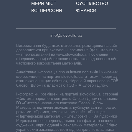
МЕРИ МІСТ
СУСПІЛЬСТВО
ВСІ ПЕРСОНИ
ФІНАНСИ
info@slovoidilo.ua
Використання будь-яких матеріалів, розміщених на сайті,
дозволяється при вказуванні посилання (для інтернет-видань
— гіперпосилання) на www.slovoidilo.ua. Посилання
(гіперпосилання) обов’язкове незалежно від повного або
часткового використання матеріалів.
Аналітична інформація про обіцянки політиків і чиновників,
що розміщені на порталі slovoidilo.ua, а також інформація про
стан виконання цих обіцянок, зібрана й опрацьована ТОВ «ІА
Слово і Діло» і є власністю ТОВ «ІА Слово і Діло».
Інфографіки, розміщені на порталі slovoidilo.ua, створені ГО
«Система народного контролю Слово і Діло» і є власністю
ГО «Система народного контролю Слово і Діло».
Матеріали, відмічені значками, публікуються на правах
реклами: «Промо», «Новини компаній», «Позиція»,
«Партнерський матеріал», «Спецпроєкт», «За підтримки».
Редакція не несе відповідальності за факти та оціночні
судження, оприлюднені у рекламних матеріалах. Згідно з
українським законодавством відповідальність за зміст