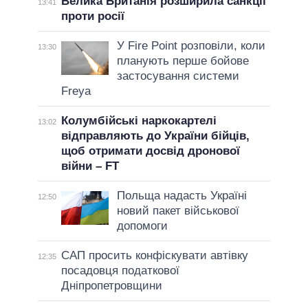
Велика Британія розширила санкції
13:41
проти росії
У Fire Point розповіли, коли
13:30
планують перше бойове
застосування системи
Freya
Колумбійські наркокартелі
13:02
відправляють до України бійців,
щоб отримати досвід дронової
війни – FT
Польща надасть Україні
12:50
новий пакет військової
допомоги
САП просить конфіскувати автівку
12:35
посадовця податкової
Дніпропетровщини