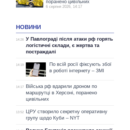
поранено цивільних
6 серпня 2026, 14:17
НОВИНИ
У Павлограді після атаки рф горять
14:26
логістичні склади, є жертва та
постраждалі
По всій росії фіксують збої
14:19
в роботі інтернету – ЗМІ
Війська рф вдарили дроном по
14:17
маршрутці в Херсоні, поранено
цивільних
ЦРУ створило секретну оперативну
13:52
групу щодо Куби – NYT