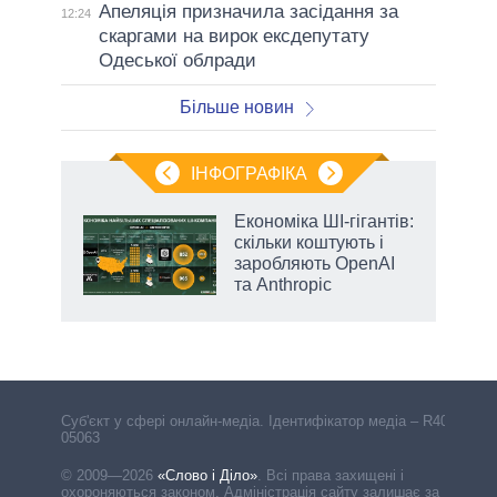
Апеляція призначила засідання за
12:24
скаргами на вирок ексдепутату
Одеської облради
Більше новин
ІНФОГРАФІКА
ільки
Економіка ШІ-гігантів:
нків
скільки коштують і
 за
заробляють OpenAI
ті
та Anthropic
Cуб'єкт у сфері онлайн-медіа. Ідентифікатор медіа – R40-
05063
© 2009—2026
«Слово і Діло»
.
Всі права захищені і
охороняються законом. Адміністрація сайту залишає за