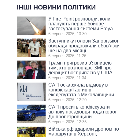
ІНШІ НОВИНИ ПОЛІТИКИ
У Fire Point розповіли, коли
планують перше бойове
застосування системи Freya
6 серпня 2026, 13:30
Заступнику голови Запорізької
облради продовжили обов'язки
ще на два місяці
6 серпня 2026, 11:26
Трамп пригрозив в'язницею
тим, хто розповідає ЗМІ про
дефіцит боєприпасів у США
6 серпня 2026, 11:34
САП оскаржила відмову в
конфіскації активів
ексдепутата з Миколаївщини
6 серпня 2026, 12:20
САП просить конфіскувати
автівку посадовця податкової
Дніпропетровщини
6 серпня 2026, 12:35
Війська рф вдарили дроном по
маршрутці в Херсоні,