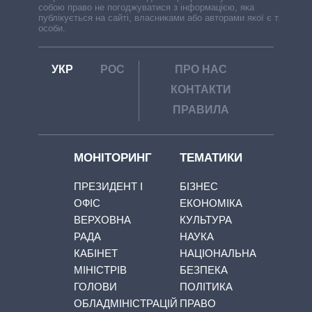
собою право не погоджуватися з інформацією, яка
публікується на сайті, власниками або авторами якої є треті
особи.
УКР
РОС
ПРО НАС
КОНТАКТИ
ПРАВИЛА
МОНІТОРИНГ
ТЕМАТИКИ
ПРЕЗИДЕНТ І
БІЗНЕС
ОФІС
ЕКОНОМІКА
ВЕРХОВНА
КУЛЬТУРА
РАДА
НАУКА
КАБІНЕТ
НАЦІОНАЛЬНА
МІНІСТРІВ
БЕЗПЕКА
ГОЛОВИ
ПОЛІТИКА
ОБЛАДМІНІСТРАЦІЙ
ПРАВО