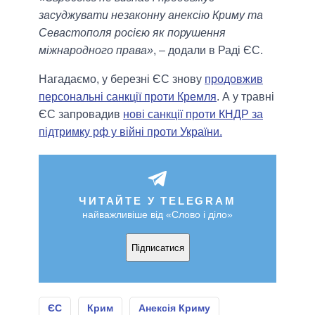
засуджувати незаконну анексію Криму та
Севастополя росією як порушення
міжнародного права»
, – додали в Раді ЄС.
Нагадаємо, у березні ЄС знову
продовжив
персональні санкції проти Кремля
. А у травні
ЄС запровадив
нові санкції проти КНДР за
підтримку рф у війні проти України.
ЧИТАЙТЕ У TELEGRAM
найважливіше від «Слово і діло»
Підписатися
ЄС
Крим
Анексія Криму