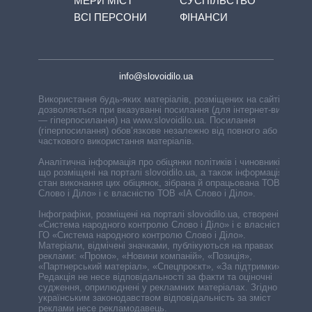
МЕРИ МІСТ
СУСПІЛЬСТВО
ВСІ ПЕРСОНИ
ФІНАНСИ
info@slovoidilo.ua
Використання будь-яких матеріалів, розміщених на сайті,
дозволяється при вказуванні посилання (для інтернет-видань
— гіперпосилання) на www.slovoidilo.ua. Посилання
(гіперпосилання) обов’язкове незалежно від повного або
часткового використання матеріалів.
Аналітична інформація про обіцянки політиків і чиновників,
що розміщені на порталі slovoidilo.ua, а також інформація про
стан виконання цих обіцянок, зібрана й опрацьована ТОВ «ІА
Слово і Діло» і є власністю ТОВ «ІА Слово і Діло».
Інфографіки, розміщені на порталі slovoidilo.ua, створені ГО
«Система народного контролю Слово і Діло» і є власністю
ГО «Система народного контролю Слово і Діло».
Матеріали, відмічені значками, публікуються на правах
реклами: «Промо», «Новини компаній», «Позиція»,
«Партнерський матеріал», «Спецпроєкт», «За підтримки».
Редакція не несе відповідальності за факти та оціночні
судження, оприлюднені у рекламних матеріалах. Згідно з
українським законодавством відповідальність за зміст
реклами несе рекламодавець.