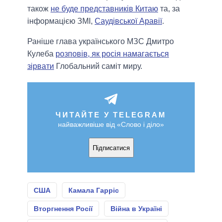
також
не буде представників Китаю
та, за
інформацією ЗМІ,
Саудівської Аравії
.
Раніше глава українського МЗС Дмитро
Кулеба
розповів, як росія намагається
зірвати
Глобальний саміт миру.
ЧИТАЙТЕ У TELEGRAM
найважливіше від «Слово і діло»
Підписатися
США
Камала Гарріс
Вторгнення Росії
Війна в Україні