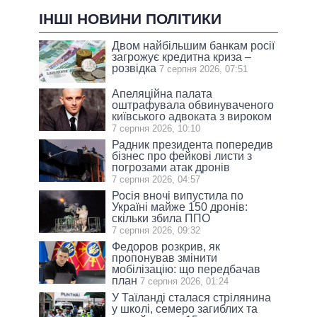
ІНШІ НОВИНИ ПОЛІТИКИ
Двом найбільшим банкам росії
загрожує кредитна криза –
розвідка
7 серпня 2026, 07:51
Апеляційна палата
оштрафувала обвинуваченого
київського адвоката з вироком
7 серпня 2026, 10:10
Радник президента попередив
бізнес про фейкові листи з
погрозами атак дронів
7 серпня 2026, 04:57
Росія вночі випустила по
Україні майже 150 дронів:
скільки збила ППО
7 серпня 2026, 09:32
Федоров розкрив, як
пропонував змінити
мобілізацію: що передбачав
план
7 серпня 2026, 01:24
У Таїланді сталася стрілянина
у школі, семеро загиблих та