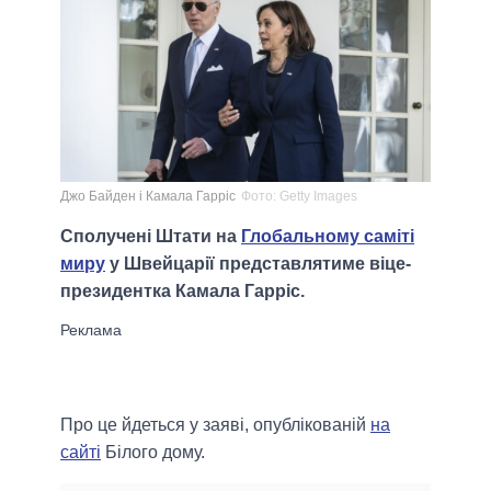
Джо Байден і Камала Гарріс
Фото: Getty Images
Сполучені Штати на
Глобальному саміті
миру
у Швейцарії представлятиме віце-
президентка Камала Гарріс.
Про це йдеться у заяві, опублікованій
на
сайті
Білого дому.