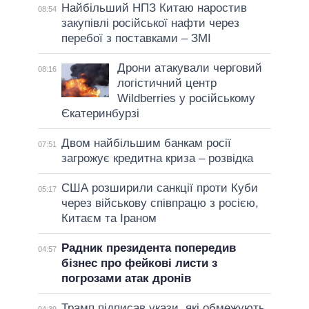
Найбільший НПЗ Китаю наростив
08:54
закупівлі російської нафти через
перебої з поставками – ЗМІ
Дрони атакували черговий
08:16
логістичний центр
Wildberries у російському
Єкатеринбурзі
Двом найбільшим банкам росії
07:51
загрожує кредитна криза – розвідка
США розширили санкції проти Куби
05:17
через військову співпрацю з росією,
Китаєм та Іраном
Радник президента попередив
04:57
бізнес про фейкові листи з
погрозами атак дронів
Трамп підписав укази, які обмежують