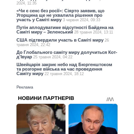
2024, 11:35
«Чи є сенс без росії»: Сіярто заявив, що
Угорщина ще не ухвалила рішення про
участь у Саміті миру
3 червня 2024, 09:33
Путін аплодуватиме відсутності Байдена на
Саміті миру – Зеленський
28 травня 2024, 13:11
США підтвердили участь в Саміті миру
26
травня 2024, 22:42
До Глобального саміту миру долучиться Кот-
д'Івуар
25 травня 2024, 04:22
Швейцарія закриє небо над Бюргенштоком
та розгорне війська на час проведення
Саміту миру
22 травня 2024, 18:12