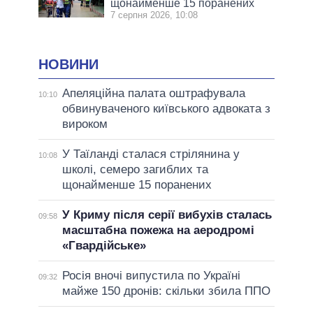
щонайменше 15 поранених
7 серпня 2026, 10:08
НОВИНИ
Апеляційна палата оштрафувала
10:10
обвинуваченого київського адвоката з
вироком
У Таїланді сталася стрілянина у
10:08
школі, семеро загиблих та
щонайменше 15 поранених
У Криму після серії вибухів сталась
09:58
масштабна пожежа на аеродромі
«Гвардійське»
Росія вночі випустила по Україні
09:32
майже 150 дронів: скільки збила ППО