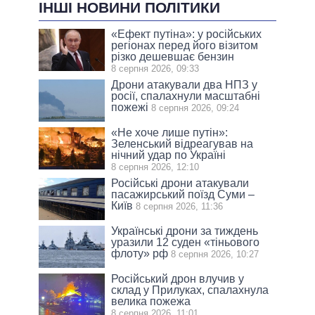
ІНШІ НОВИНИ ПОЛІТИКИ
«Ефект путіна»: у російських
регіонах перед його візитом
різко дешевшає бензин
8 серпня 2026, 09:33
Дрони атакували два НПЗ у
росії, спалахнули масштабні
пожежі
8 серпня 2026, 09:24
«Не хоче лише путін»:
Зеленський відреагував на
нічний удар по Україні
8 серпня 2026, 12:10
Російські дрони атакували
пасажирський поїзд Суми –
Київ
8 серпня 2026, 11:36
Українські дрони за тиждень
уразили 12 суден «тіньового
флоту» рф
8 серпня 2026, 10:27
Російський дрон влучив у
склад у Прилуках, спалахнула
велика пожежа
8 серпня 2026, 11:01