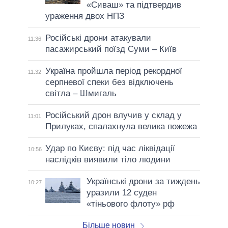
«Сиваш» та підтвердив
ураження двох НПЗ
Російські дрони атакували
11:36
пасажирський поїзд Суми – Київ
Україна пройшла період рекордної
11:32
серпневої спеки без відключень
світла – Шмигаль
Російський дрон влучив у склад у
11:01
Прилуках, спалахнула велика пожежа
Удар по Києву: під час ліквідації
10:56
наслідків виявили тіло людини
Українські дрони за тиждень
10:27
уразили 12 суден
«тіньового флоту» рф
Більше новин