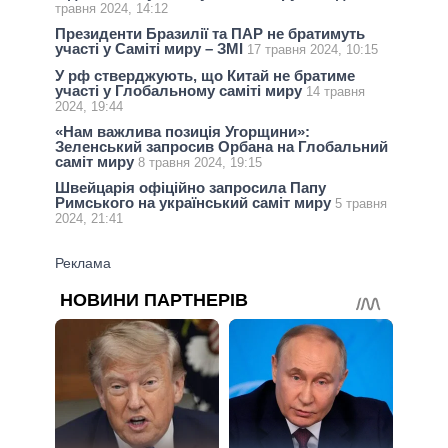
травня 2024, 14:12
Президенти Бразилії та ПАР не братимуть
участі у Саміті миру – ЗМІ
17 травня 2024, 10:15
У рф стверджують, що Китай не братиме
участі у Глобальному саміті миру
14 травня
2024, 19:44
«Нам важлива позиція Угорщини»:
Зеленський запросив Орбана на Глобальний
саміт миру
8 травня 2024, 19:15
Швейцарія офіційно запросила Папу
Римського на український саміт миру
5 травня
2024, 21:41