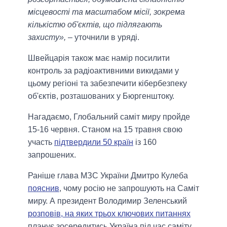
місцевості та масштабом місії, зокрема
кількістю об'єктів, що підлягають
захисту»,
– уточнили в уряді.
Швейцарія також має намір посилити
контроль за радіоактивними викидами у
цьому регіоні та забезпечити кібербезпеку
об'єктів, розташованих у Бюргенштоку.
Нагадаємо, Глобальний саміт миру пройде
15-16 червня. Станом на 15 травня свою
участь
підтвердили 50 країн
із 160
запрошених.
Раніше глава МЗС України Дмитро Кулеба
пояснив
, чому росію не запрошують на Саміт
миру. А президент Володимир Зеленський
розповів, на яких трьох ключових питаннях
планує зосередитись Україна під час саміту.