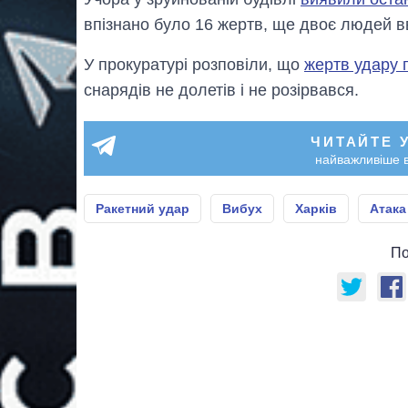
впізнано було 16 жертв, ще двоє людей в
У прокуратурі розповіли, що
жертв удару 
снарядів не долетів і не розірвався.
ЧИТАЙТЕ 
найважливіше в
Ракетний удар
Вибух
Харків
Атака
По