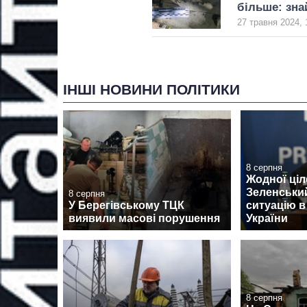
більше: зна
27 травня 2024, 
ІНШІ НОВИНИ ПОЛІТИКИ
8 серпня
Жодної ціл
Зеленськи
8 серпня
У Берегівському ТЦК
ситуацію в
виявили масові порушення
України
8 серпня