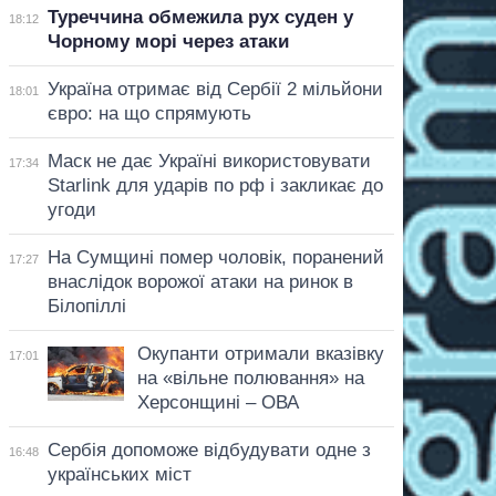
Туреччина обмежила рух суден у
18:12
Чорному морі через атаки
Україна отримає від Сербії 2 мільйони
18:01
євро: на що спрямують
Маск не дає Україні використовувати
17:34
Starlink для ударів по рф і закликає до
угоди
На Сумщині помер чоловік, поранений
17:27
внаслідок ворожої атаки на ринок в
Білопіллі
Окупанти отримали вказівку
17:01
на «вільне полювання» на
Херсонщині – ОВА
Сербія допоможе відбудувати одне з
16:48
українських міст