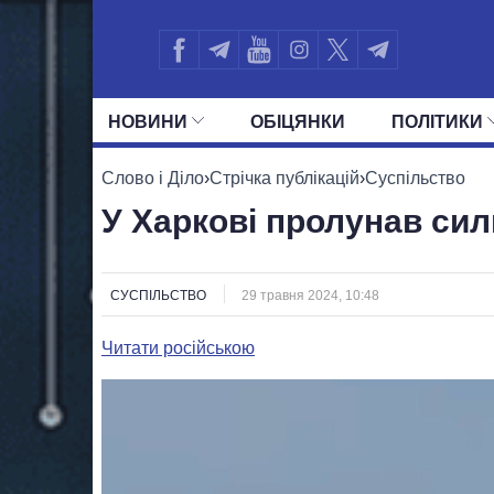
НОВИНИ
ОБIЦЯНКИ
ПОЛIТИКИ
УСІ ПОЛІТИКИ
ПРЕЗИДЕНТ І ОФ
Слово і Діло
›
Стрічка публікацій
›
Суспільство
У Харкові пролунав си
СУСПІЛЬСТВО
29 травня 2024, 10:48
Читати російською