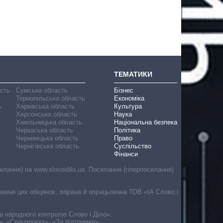
ТЕМАТИКИ
асть
Сумська область
Бізнес
Тернопільська область
Економіка
ь
Харківська область
Культура
Херсонська область
Наука
Хмельницька область
Національна безпека
Черкаська область
Політика
Чернівецька область
Право
Чернігівська область
Суспільство
Фінанси
лання) на www.slovoidilo.ua. Посилання (гіперпосилання)
онання цих обіцянок, зібрана й опрацьована ТОВ «ІА Слово і
ма народного контролю Слово і Діло».
», «Спецпроєкт», «За підтримки».