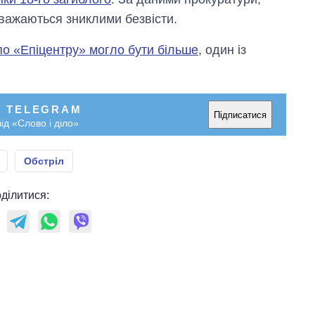
важаються зниклими безвісти.
по «Епіцентру» могло бути більше
, один із
У TELEGRAM
Підписатися
ід «Слово і діло»
Обстріл
ділитися: