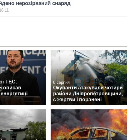
йдено нерозірваний снаряд
18:11
ої ТЕС:
8 серпня
й описав
Окупанти атакували чотири
 енергетиці
райони Дніпропетровщини,
є жертви і поранені