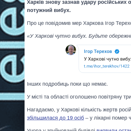
Харків знову зазнав удару російських о
потужний вибух.
Про це повідомив мер Харкова Ігор Терехо
«У Харкові чутно вибух. Будьте обережні
Інших подробиць поки що немає.
У місті та області оголошено повітряну три
Нагадаємо, у Харкові кількість жертв росі
збільшилася до 19 осіб
– у лікарні помер ч
Учора у зруйнованій будівлі
виявили остан