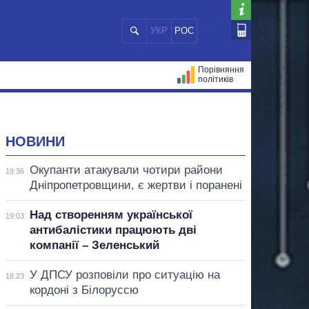
УКР
РОС
Порівняння
політиків
ЦІЙ
МЕРИ МІСТ
ВСІ ПЕРСОНИ
НОВИНИ
Окупанти атакували чотири райони
19:36
Дніпропетровщини, є жертви і поранені
Над створенням української
19:03
антибалістики працюють дві
компанії – Зеленський
У ДПСУ розповіли про ситуацію на
18:23
кордоні з Білоруссю