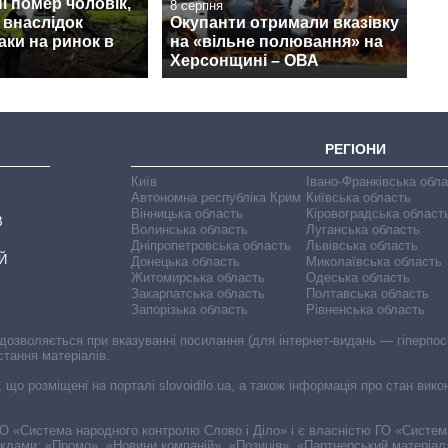
 помер чоловік,
8 серпня
 внаслідок
Окупанти отримали вказівку
аки на ринок в
на «вільне полювання» на
Херсонщині – ОВА
РЕГІОНИ
Київ
Івано-Франківська обл
Автономна республіка Крим
Київська область
Вінницька область
Кіровоградська област
В
Волинська область
Луганська область
Дніпропетровська область
Львівська область
Й
Донецька область
Миколаївська область
Житомирська область
Одеська область
Закарпатська область
Полтавська область
Запорізька область
Рівненська область
 дозволяється при вказуванні посилання (для інтернет-видань — гіперпоси
стання матеріалів.
, що розміщені на порталі slovoidilo.ua, а також інформація про стан вик
і ГО «Система народного контролю Слово і Діло» і є власністю ГО «Систе
еклами: «Промо», «Новини компаній», «Позиція», «Партнерський матеріал