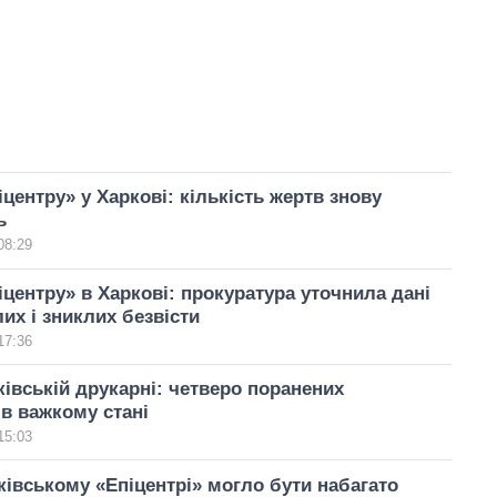
іцентру» у Харкові: кількість жертв знову
ь
08:29
іцентру» в Харкові: прокуратура уточнила дані
их і зниклих безвісти
17:36
ківській друкарні: четверо поранених
 в важкому стані
15:03
ківському «Епіцентрі» могло бути набагато