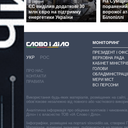
На Сумщині
8 серпня
ЄС виділив додаткові 30
поранений
млн євро на підтримку
ворожої ат
енергетики України
Білопіллі
МОНІТОРИНГ
ПРЕЗИДЕНТ І ОФІС
УКР
РОС
ВЕРХОВНА РАДА
КАБІНЕТ МІНІСТРІ
ГОЛОВИ
ПРО НАС
ОБЛАДМІНІСТРАЦІ
КОНТАКТИ
МЕРИ МІСТ
ПРАВИЛА
ВСІ ПЕРСОНИ
Використання будь-яких матеріалів, розміщених на сайті,
обов’язкове незалежно від повного або часткового викори
Аналітична інформація про обіцянки політиків і чиновників
Діло» і є власністю ТОВ «ІА Слово і Діло».
Інфографіки, розміщені на порталі slovoidilo.ua, створен
Матеріали, відмічені значками, публікуються на правах р