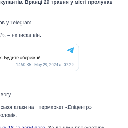
купантів. Вранці 29 травня у місті пролунав
в у Telegram.
!»,
– написав він.
Як за 10 років
змінилася кількість
вступників на
бакалаврат,
магістратуру та
аспірантуру
вогу.
йської атаки на гіпермаркет «Епіцентр»
оловік.
ки 18-го загиблого
. За даними прокуратури,