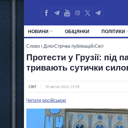
НОВИНИ
ОБIЦЯНКИ
ПОЛIТИКИ
УСІ ПОЛІТИКИ
ПРЕЗИДЕНТ І ОФ
Слово і Діло
›
Стрічка публікацій
›
Світ
Протести у Грузії: під 
тривають сутички сило
СВІТ
30 квітня 2024, 22:59
Читати російською