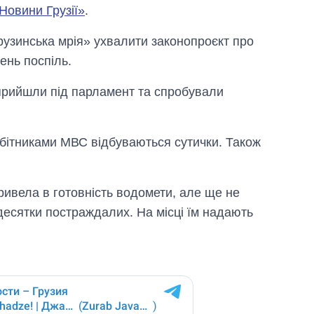
Новини Грузії»
.
Грузинська мрія» ухвалити законопроєкт про
день поспіль.
прийшли під парламент та спробували
обітниками МВС відбуваються сутички. Також
привела в готовність водомети, але ще не
Скільки картоплі
десятки постраждалих. На місці їм надають
вирощували в
Україні до і під час
великої війни