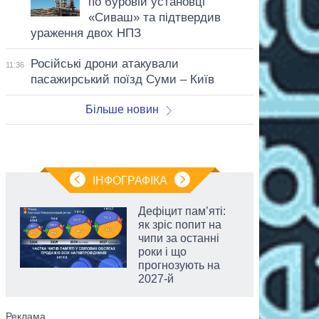
по буровій установці
«Сиваш» та підтвердив
ураження двох НПЗ
Російські дрони атакували
11:36
пасажирський поїзд Суми – Київ
Більше новин
ІНФОГРАФІКА
Дефіцит пам’яті:
як зріс попит на
чипи за останні
роки і що
прогнозують на
2027-й