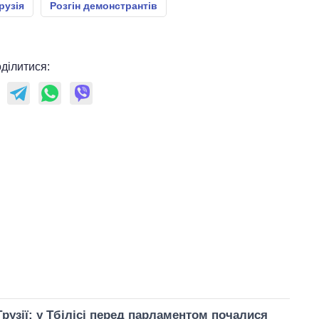
рузія
Розгін демонстрантів
ділитися:
Грузії: у Тбілісі перед парламентом почалися