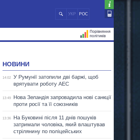
УКР
РОС
Порівняння
політиків
ЦІЙ
МЕРИ МІСТ
ВСІ ПЕРСОНИ
НОВИНИ
У Румунії затопили дві баржі, щоб
14:02
врятувати роботу АЕС
Нова Зеландія запровадила нові санкції
13:49
проти росії та її союзників
На Буковині після 11 днів пошуків
13:36
затримали чоловіка, який влаштував
стрілянину по поліцейських