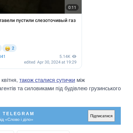
 квітня,
також сталися сутички
між
гентів та силовиками під будівлею грузинського
У TELEGRAM
Підписатися
ід «Слово і діло»