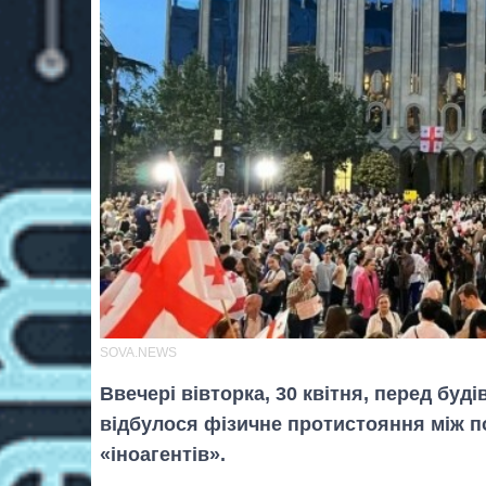
SOVA.NEWS
Ввечері вівторка, 30 квітня, перед бу
відбулося фізичне протистояння між по
«іноагентів».