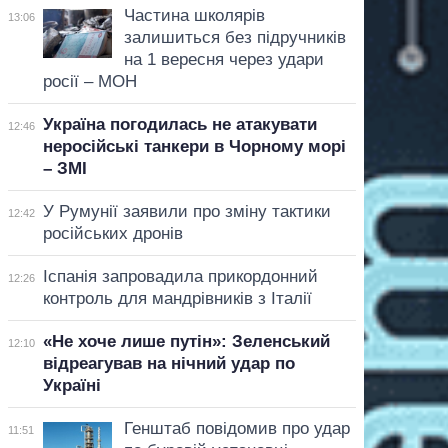
Частина школярів
13:06
залишиться без підручників
на 1 вересня через удари
росії – МОН
Україна погодилась не атакувати
12:46
неросійські танкери в Чорному морі
– ЗМІ
У Румунії заявили про зміну тактики
12:42
російських дронів
Іспанія запровадила прикордонний
12:26
контроль для мандрівників з Італії
«Не хоче лише путін»: Зеленський
12:10
відреагував на нічний удар по
Україні
Генштаб повідомив про удар
11:51