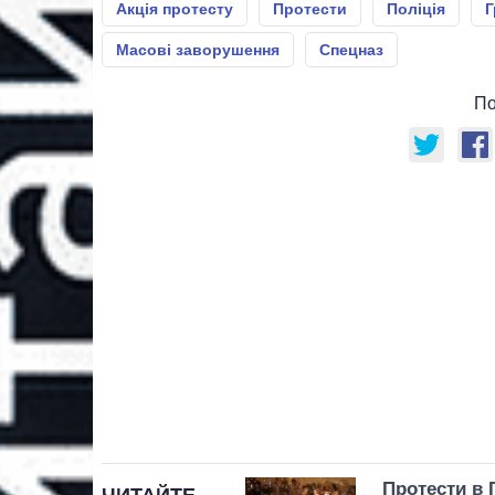
Акція протесту
Протести
Поліція
Г
Масові заворушення
Спецназ
По
Протести в 
ЧИТАЙТЕ