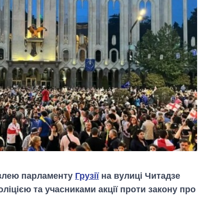
дівлею парламенту
Грузії
на вулиці Читадзе
ліцією та учасниками акції проти закону про