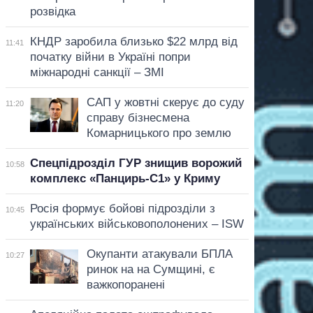
розвідка
КНДР заробила близько $22 млрд від
11:41
початку війни в Україні попри
міжнародні санкції – ЗМІ
САП у жовтні скерує до суду
11:20
справу бізнесмена
Комарницького про землю
Спецпідрозділ ГУР знищив ворожий
10:58
комплекс «Панцирь-С1» у Криму
Росія формує бойові підрозділи з
10:45
українських військовополонених – ISW
Окупанти атакували БПЛА
10:27
ринок на на Сумщині, є
важкопоранені