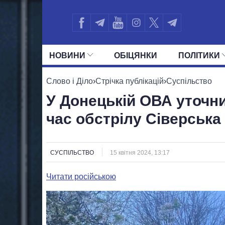
НОВИНИ
ОБIЦЯНКИ
ПОЛIТИКИ
УСІ ПОЛІТИКИ
ПРЕЗИДЕНТ І ОФ
Слово і Діло
›
Стрічка публікацій
›
Суспільство
У Донецькій ОВА уточни
час обстрілу Сіверська
СУСПІЛЬСТВО
15 квітня 2024, 13:17
Читати російською