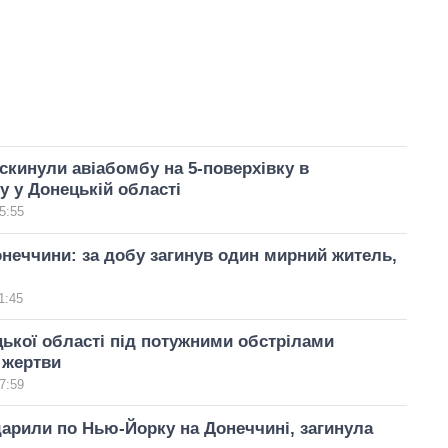
скинули авіабомбу на 5-поверхівку в
 у Донецькій області
5:55
неччини: за добу загинув один мирний житель,
1:45
ької області під потужними обстрілами
є жертви
7:59
арили по Нью-Йорку на Донеччині, загинула