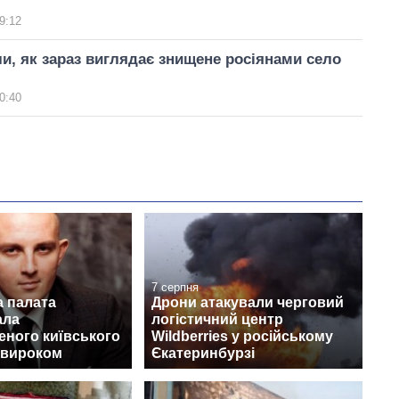
9:12
и, як зараз виглядає знищене росіянами село
0:40
7 серпня
а палата
Дрони атакували черговий
ала
логістичний центр
еного київського
Wildberries у російському
 вироком
Єкатеринбурзі