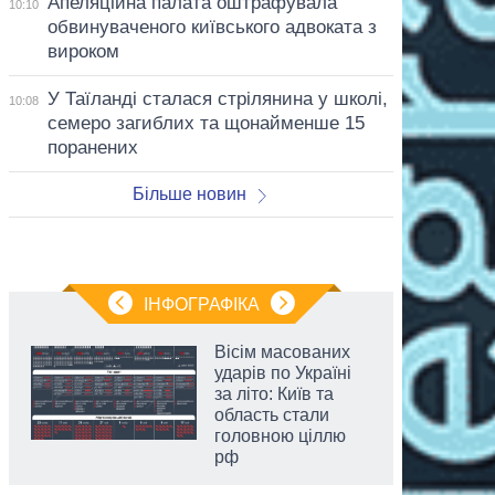
Апеляційна палата оштрафувала
10:10
обвинуваченого київського адвоката з
вироком
У Таїланді сталася стрілянина у школі,
10:08
семеро загиблих та щонайменше 15
поранених
Більше новин
ІНФОГРАФІКА
Вісім масованих
ударів по Україні
за літо: Київ та
область стали
головною ціллю
рф