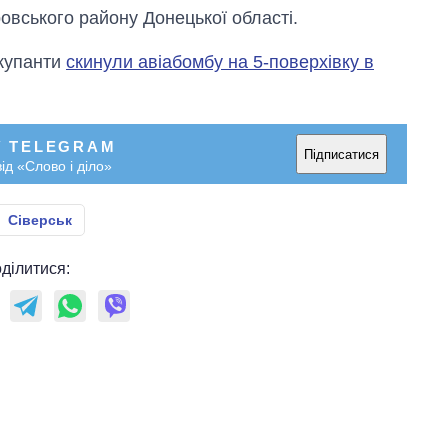
овського району Донецької області.
окупанти
скинули авіабомбу на 5-поверхівку в
У TELEGRAM
Підписатися
ід «Слово і діло»
Сіверськ
ділитися: