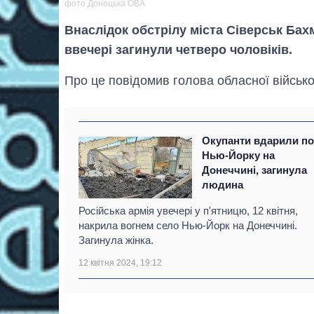
фото Донецька ОВА
Внаслідок обстрілу міста Сіверськ Бах
ввечері загинули четверо чоловіків.
Про це повідомив голова обласної військо
Окупанти вдарили п
Нью-Йорку на
Донеччині, загинула
людина
Російська армія увечері у п'ятницю, 12 квітня,
накрила вогнем село Нью-Йорк на Донеччині.
Загинула жінка.
12 квітня 2024, 19:12