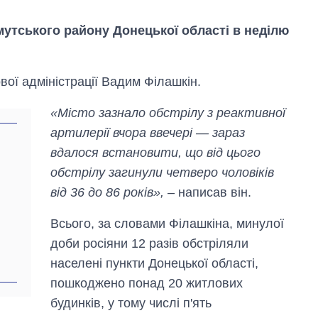
мутського району Донецької області в неділю
вої адміністрації Вадим Філашкін.
«Місто зазнало обстрілу з реактивної
артилерії вчора ввечері — зараз
о
вдалося встановити, що від цього
обстрілу загинули четверо чоловіків
від 36 до 86 років»,
– написав він.
Всього, за словами Філашкіна, минулої
Як змінився
бюджет
доби росіяни 12 разів обстріляли
Міністерства
населені пункти Донецької області,
оборони за 13
років війни з
пошкоджено понад 20 житлових
росією
будинків, у тому числі п'ять