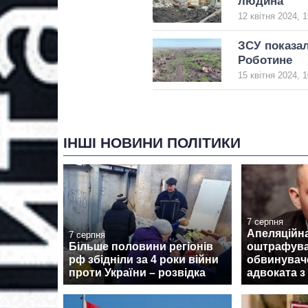
людина
12 квітня 2024, 1
ЗСУ показал
Роботине
15 квітня 2024, 1
ІНШІ НОВИНИ ПОЛІТИКИ
7 серпня
Апеляційн
7 серпня
Більше половини регіонів
оштрафув
рф збідніли за 4 роки війни
обвинувач
проти України – розвідка
адвоката з