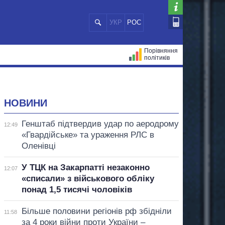
УКР
РОС
Порівняння
політиків
ЦІЙ
МЕРИ МІСТ
ВСІ ПЕРСОНИ
НОВИНИ
Генштаб підтвердив удар по аеродрому
12:49
«Гвардійське» та ураження РЛС в
Оленівці
У ТЦК на Закарпатті незаконно
12:07
«списали» з військового обліку
понад 1,5 тисячі чоловіків
Більше половини регіонів рф збідніли
11:58
за 4 роки війни проти України –