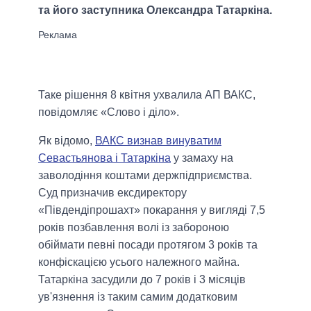
та його заступника Олександра Татаркіна.
Таке рішення 8 квітня ухвалила АП ВАКС,
повідомляє «Слово і діло».
Як відомо,
ВАКС визнав винуватим
Севастьянова і Татаркіна
у замаху на
заволодіння коштами держпідприємства.
Суд призначив ексдиректору
«Південдіпрошахт» покарання у вигляді 7,5
років позбавлення волі із забороною
обіймати певні посади протягом 3 років та
конфіскацією усього належного майна.
Татаркіна засудили до 7 років і 3 місяців
ув'язнення із таким самим додатковим