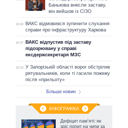
Банькова внесли заставу,
він вийшов із СІЗО
ВАКС відмовився зупинити слухання
16:44
справи про інфраструктуру Харкова
ВАКС відпустив під заставу
16:37
підозрювану у справі
ексдержсекретаря МЗС
У Запорізькій області ворог обстріляв
16:33
рятувальників, коли ті гасили пожежу
після «прильоту»
Більше новин
ІНФОГРАФІКА
жет
Дефіцит пам’яті: як
зріс попит на чипи за