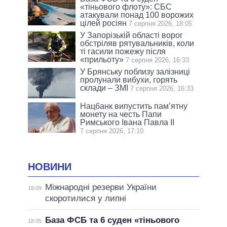
«тіньового флоту»: СБС
атакували понад 100 ворожих
цілей росіян
7 серпня 2026, 18:05
У Запорізькій області ворог
обстріляв рятувальників, коли
ті гасили пожежу після
«прильоту»
7 серпня 2026, 16:33
У Брянську поблизу залізниці
пролунали вибухи, горять
склади – ЗМІ
7 серпня 2026, 16:33
Нацбанк випустить пам’ятну
монету на честь Папи
Римського Івана Павла II
7 серпня 2026, 17:10
НОВИНИ
Міжнародні резерви України
18:09
скоротилися у липні
База ФСБ та 6 суден «тіньового
18:05