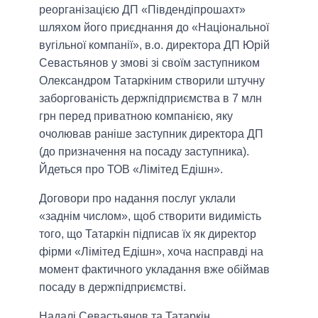
реорганізацією ДП «Південдіпрошахт»
шляхом його приєднання до «Національної
вугільної компанії», в.о. директора ДП Юрій
Севастьянов у змові зі своїм заступником
Олександром Татаркіним створили штучну
заборгованість держпідприємства в 7 млн
грн перед приватною компанією, яку
очолював раніше заступник директора ДП
(до призначення на посаду заступника).
Йдеться про ТОВ «Лімітед Едішн».
Договори про надання послуг уклали
«заднім числом», щоб створити видимість
того, що Татаркін підписав їх як директор
фірми «Лімітед Едішн», хоча насправді на
момент фактичного укладання вже обіймав
посаду в держпідприємстві.
Надалі Севастьянов та Татаркін,