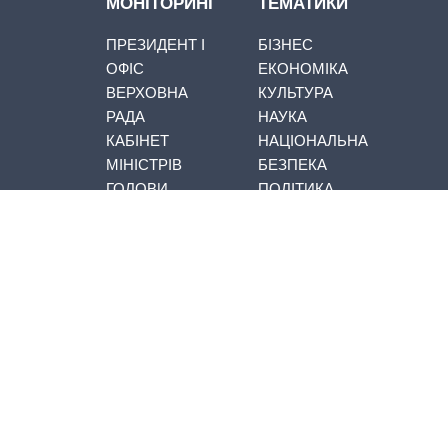
МОНІТОРИНГ
ТЕМАТИКИ
ПРЕЗИДЕНТ І
БІЗНЕС
ОФІС
ЕКОНОМІКА
ВЕРХОВНА
КУЛЬТУРА
РАДА
НАУКА
КАБІНЕТ
НАЦІОНАЛЬНА
МІНІСТРІВ
БЕЗПЕКА
ГОЛОВИ
ПОЛІТИКА
ОБЛАДМІНІСТРАЦІЙ
ПРАВО
МЕРИ МІСТ
СУСПІЛЬСТВО
ВСІ ПЕРСОНИ
ФІНАНСИ
info@slovoidilo.ua
Використання будь-яких матеріалів, розміщених на сайті,
дозволяється при вказуванні посилання (для інтернет-видань
— гіперпосилання) на www.slovoidilo.ua. Посилання
(гіперпосилання) обов’язкове незалежно від повного або
часткового використання матеріалів.