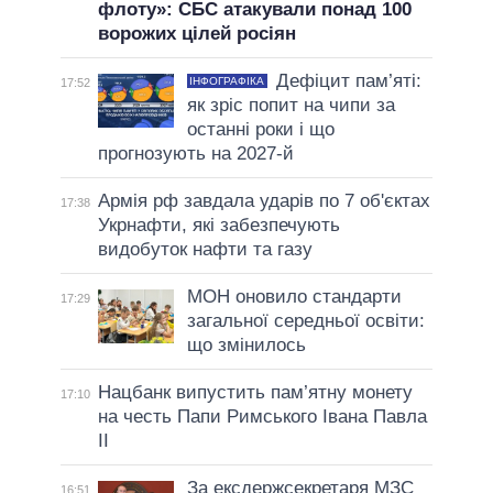
флоту»: СБС атакували понад 100
ворожих цілей росіян
Дефіцит пам’яті:
ІНФОГРАФІКА
17:52
як зріс попит на чипи за
останні роки і що
прогнозують на 2027-й
Армія рф завдала ударів по 7 об'єктах
17:38
Укрнафти, які забезпечують
видобуток нафти та газу
МОН оновило стандарти
17:29
загальної середньої освіти:
що змінилось
Нацбанк випустить пам’ятну монету
17:10
на честь Папи Римського Івана Павла
II
За ексдержсекретаря МЗС
16:51