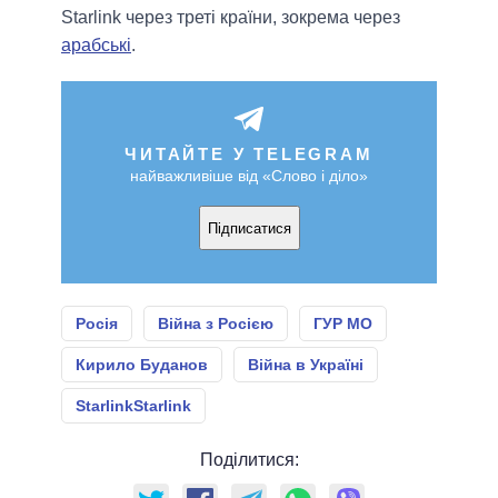
Starlink через треті країни, зокрема через
арабські
.
ЧИТАЙТЕ У TELEGRAM
найважливіше від «Слово і діло»
Підписатися
Росія
Війна з Росією
ГУР МО
Кирило Буданов
Війна в Україні
StarlinkStarlink
Поділитися: