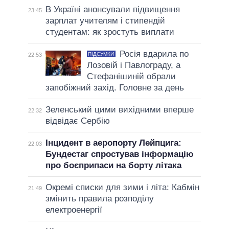
В Україні анонсували підвищення
23:45
зарплат учителям і стипендій
студентам: як зростуть виплати
Росія вдарила по
ПІДСУМКИ
22:53
Лозовій і Павлограду, а
Стефанішиній обрали
запобіжний захід. Головне за день
Зеленський цими вихідними вперше
22:32
відвідає Сербію
Інцидент в аеропорту Лейпцига:
22:03
Бундестаг спростував інформацію
про боєприпаси на борту літака
Окремі списки для зими і літа: Кабмін
21:49
змінить правила розподілу
електроенергії