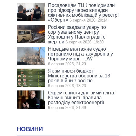
Посадовцям ТЦК повідомили
про підозру через випадки
фіктивних мобілізацій у реєстрі
«Оберіг»
6 серпня 2026, 20:14
Росіяни завдали удару по
сортувальному центру
Укрпошти у Павлограді, є
жертви
6 серпня 2026, 19:30
Німецьке вантажне судно
потрапило під атаку дронів у
Чорному морі – DW
6 серпня 2026, 21:29
Як змінився бюджет
Міністерства оборони за 13
років війни з росією
6 серпня 2026, 18:20
Окремі списки для зими і літа:
Кабмін змінить правила
розподілу електроенергії
6 серпня 2026, 21:49
НОВИНИ