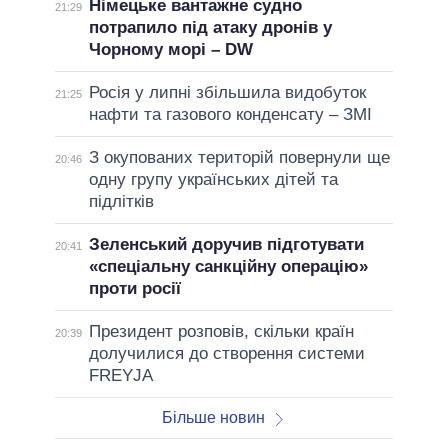
Німецьке вантажне судно
21:29
потрапило під атаку дронів у
Чорному морі – DW
Росія у липні збільшила видобуток
21:25
нафти та газового конденсату – ЗМІ
З окупованих територій повернули ще
20:46
одну групу українських дітей та
підлітків
Зеленський доручив підготувати
20:41
«спеціальну санкційну операцію»
проти росії
Президент розповів, скільки країн
20:39
долучилися до створення системи
FREYJA
Більше новин