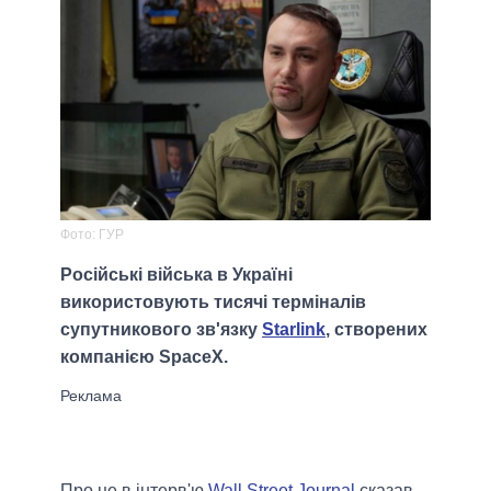
Фото: ГУР
Російські війська в Україні
використовують тисячі терміналів
супутникового зв'язку
Starlink
, створених
компанією SpaceX.
Про це в інтерв'ю
Wall Street Journal
сказав