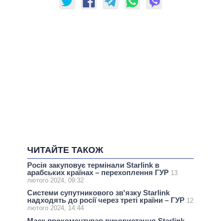
ЧИТАЙТЕ ТАКОЖ
Росія закуповує термінали Starlink в
арабських країнах – перехоплення ГУР
13
лютого 2024, 09:32
Системи супутникового зв'язку Starlink
надходять до росії через треті країни – ГУР
12
лютого 2024, 14:44
Маск прокоментував використання Starlink