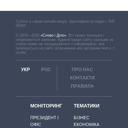
Cуб'єкт у сфері онлайн-медіа. Ідентифікатор медіа – R40-
05063
© 2009—2026
«Слово і Діло»
.
Всі права захищені і
охороняються законом. Адміністрація сайту залишає за
собою право не погоджуватися з інформацією, яка
публікується на сайті, власниками або авторами якої є треті
особи.
УКР
РОС
ПРО НАС
КОНТАКТИ
ПРАВИЛА
МОНІТОРИНГ
ТЕМАТИКИ
ПРЕЗИДЕНТ І
БІЗНЕС
ОФІС
ЕКОНОМІКА