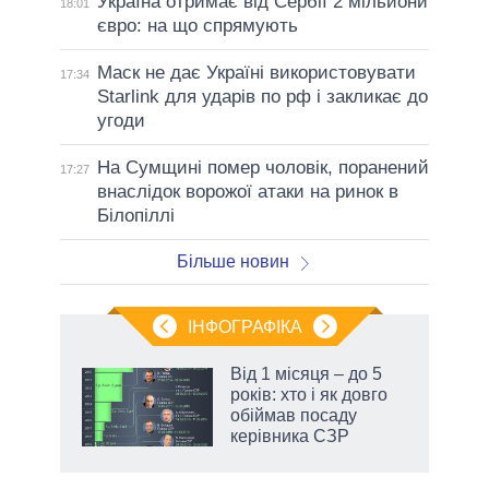
Україна отримає від Сербії 2 мільйони
18:01
євро: на що спрямують
Маск не дає Україні використовувати
17:34
Starlink для ударів по рф і закликає до
угоди
На Сумщині помер чоловік, поранений
17:27
внаслідок ворожої атаки на ринок в
Білопіллі
Більше новин
ІНФОГРАФІКА
Від 1 місяця – до 5
 за
років: хто і як довго
асть
обіймав посаду
керівника СЗР