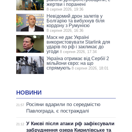
жертви і поранені
8 серпня 2026, 19:36
Невідомий дрон залетів у
Болгарію та вибухнув біля
кордону з Румунією
8 серпня 2026, 16:36
Маск не дає Україні
використовувати Starlink для
ударів по рф і закликає до
угоди
8 серпня 2026, 17:34
Україна отримає від Сербії 2
мільйони євро: на що
спрямують
8 серпня 2026, 18:01
НОВИНИ
Росіяни вдарили по середмістю
21:57
Павлограда, є постраждалі
У Києві після атаки рф зафіксували
21:12
забруднення озера Кирилівське та