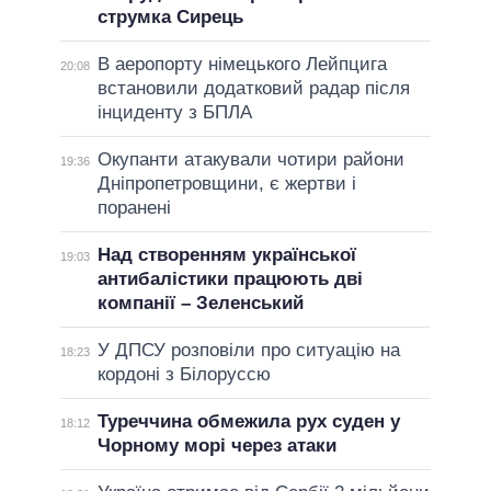
струмка Сирець
В аеропорту німецького Лейпцига
20:08
встановили додатковий радар після
інциденту з БПЛА
Окупанти атакували чотири райони
19:36
Дніпропетровщини, є жертви і
поранені
Над створенням української
19:03
антибалістики працюють дві
компанії – Зеленський
У ДПСУ розповіли про ситуацію на
18:23
кордоні з Білоруссю
Туреччина обмежила рух суден у
18:12
Чорному морі через атаки