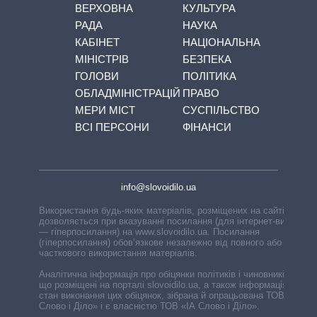
ВЕРХОВНА
КУЛЬТУРА
РАДА
НАУКА
КАБІНЕТ
НАЦІОНАЛЬНА
МІНІСТРІВ
БЕЗПЕКА
ГОЛОВИ
ПОЛІТИКА
ОБЛАДМІНІСТРАЦІЙ
ПРАВО
МЕРИ МІСТ
СУСПІЛЬСТВО
ВСІ ПЕРСОНИ
ФІНАНСИ
info@slovoidilo.ua
Використання будь-яких матеріалів, розміщених на сайті,
дозволяється при вказуванні посилання (для інтернет-видань
— гіперпосилання) на www.slovoidilo.ua. Посилання
(гіперпосилання) обов’язкове незалежно від повного або
часткового використання матеріалів.
Аналітична інформація про обіцянки політиків і чиновників,
що розміщені на порталі slovoidilo.ua, а також інформація про
стан виконання цих обіцянок, зібрана й опрацьована ТОВ «ІА
Слово і Діло» і є власністю ТОВ «ІА Слово і Діло».