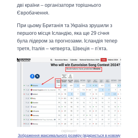
дві країни – організатори торішнього
Євробачення.
При цьому Британія та Україна зрушили з
першого місця Ісландію, яка ще 29 січня
була лідером за прогнозами. Ісландія тепер
третя, Італія – четверта, Швеція – п'ята.
скріншот
Зображення максимального розміру (відкриється в новому