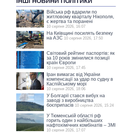
ІНШІ НОВИНИ ПОЛІТИКИ
Війська рф вдарили по
житловому кварталу Нікополя,
є жертва та поранені
10 серпня 2026, 16:07
На Київщині посилять безпеку
на АЗС
10 серпня 2026, 17:50
Світовий рейтинг паспортів: як
за 10 років змінилися позиції
країн Європи
10 серпня 2026, 17:45
Іран вимагає від України
компенсації за удар по судну в
Каспійському морі
10 серпня 2026, 18:06
У Болгарії стався вибух на
заводі з виробництва
боєприпасів
10 серпня 2026, 15:24
У Тюменській області рф
горить один з найбільших
нафтохімічних комбінатів – ЗМІ
10 серпня 2026, 17:07