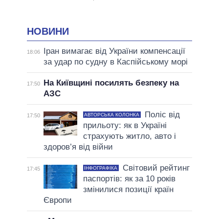
НОВИНИ
Іран вимагає від України компенсації
18:06
за удар по судну в Каспійському морі
На Київщині посилять безпеку на
17:50
АЗС
Поліс від
АВТОРСЬКА КОЛОНКА
17:50
прильоту: як в Україні
страхують житло, авто і
здоров’я від війни
Світовий рейтинг
ІНФОГРАФІКА
17:45
паспортів: як за 10 років
змінилися позиції країн
Європи