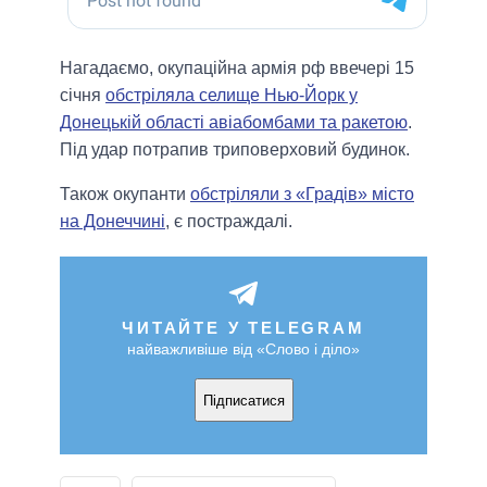
Нагадаємо, окупаційна армія рф ввечері 15
січня
обстріляла селище Нью-Йорк у
Донецькій області авіабомбами та ракетою
.
Під удар потрапив триповерховий будинок.
Також окупанти
обстріляли з «Градів» місто
на Донеччині
, є постраждалі.
ЧИТАЙТЕ У TELEGRAM
найважливіше від «Слово і діло»
Підписатися