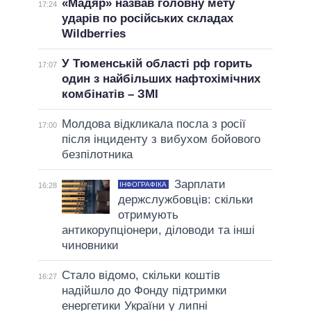
«Мадяр» назвав головну мету
17:24
ударів по російських складах
Wildberries
У Тюменській області рф горить
17:07
один з найбільших нафтохімічних
комбінатів – ЗМІ
Молдова відкликала посла з росії
17:00
після інциденту з вибухом бойового
безпілотника
Зарплати
ІНФОГРАФІКА
16:28
держслужбовців: скільки
отримують
антикорупціонери, діловоди та інші
чиновники
Стало відомо, скільки коштів
16:27
надійшло до Фонду підтримки
енергетики України у липні