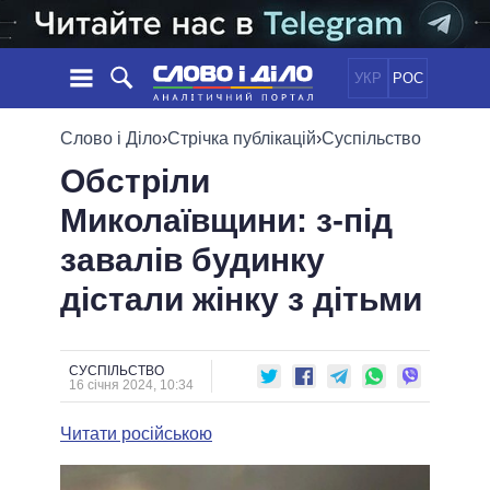
УКР
РОС
НОВИНИ
Слово і Діло
›
Стрічка публікацій
›
Суспільство
Обстріли
ОБIЦЯНКИ
СТРІЧКА
ПОЛІТИКА
Миколаївщини: з-під
ПОДІЇ
ЕКОНОМІКА
ПОЛIТИКИ
завалів будинку
СТАТТІ
СУСПІЛЬСТВО
ІНФОГРАФІКА
ДУМКИ
СВІТ
УСІ ПОЛІТИКИ
дістали жінку з дітьми
ОГЛЯДИ
ПРЕЗИДЕНТ І ОФІС
ВІДЕО
ДАЙДЖЕСТИ
ВЕРХОВНА РАДА
СУСПІЛЬСТВО
ПІДТРИМАТИ
КАБІНЕТ МІНІСТРІВ
16 січня 2024, 10:34
ГОЛОВИ ОБЛАДМІНІСТРАЦІЙ
ПОРІВНЯННЯ ПОЛІТИКІВ
Читати російською
МЕРИ МІСТ
ВСІ ПЕРСОНИ