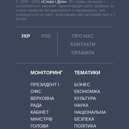
© 2009—2026
«Слово і Діло»
.
Всі права захищені і
охороняються законом. Адміністрація сайту залишає за
собою право не погоджуватися з інформацією, яка
публікується на сайті, власниками або авторами якої є треті
особи.
УКР
РОС
ПРО НАС
КОНТАКТИ
ПРАВИЛА
МОНІТОРИНГ
ТЕМАТИКИ
ПРЕЗИДЕНТ І
БІЗНЕС
ОФІС
ЕКОНОМІКА
ВЕРХОВНА
КУЛЬТУРА
РАДА
НАУКА
КАБІНЕТ
НАЦІОНАЛЬНА
МІНІСТРІВ
БЕЗПЕКА
ГОЛОВИ
ПОЛІТИКА