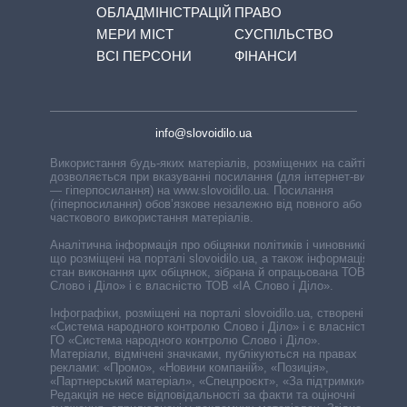
ОБЛАДМІНІСТРАЦІЙ
ПРАВО
МЕРИ МІСТ
СУСПІЛЬСТВО
ВСІ ПЕРСОНИ
ФІНАНСИ
info@slovoidilo.ua
Використання будь-яких матеріалів, розміщених на сайті,
дозволяється при вказуванні посилання (для інтернет-видань
— гіперпосилання) на www.slovoidilo.ua. Посилання
(гіперпосилання) обов’язкове незалежно від повного або
часткового використання матеріалів.
Аналітична інформація про обіцянки політиків і чиновників,
що розміщені на порталі slovoidilo.ua, а також інформація про
стан виконання цих обіцянок, зібрана й опрацьована ТОВ «ІА
Слово і Діло» і є власністю ТОВ «ІА Слово і Діло».
Інфографіки, розміщені на порталі slovoidilo.ua, створені ГО
«Система народного контролю Слово і Діло» і є власністю
ГО «Система народного контролю Слово і Діло».
Матеріали, відмічені значками, публікуються на правах
реклами: «Промо», «Новини компаній», «Позиція»,
«Партнерський матеріал», «Спецпроєкт», «За підтримки».
Редакція не несе відповідальності за факти та оціночні