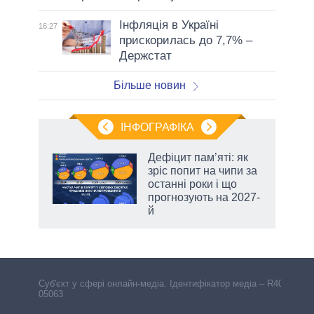
Інфляція в Україні
16:27
прискорилась до 7,7% –
Держстат
Більше новин
ІНФОГРАФІКА
жет
Дефіцит пам’яті: як
зріс попит на чипи за
ків
останні роки і що
прогнозують на 2027-
й
аспі
Cуб'єкт у сфері онлайн-медіа. Ідентифікатор медіа – R40-
05063