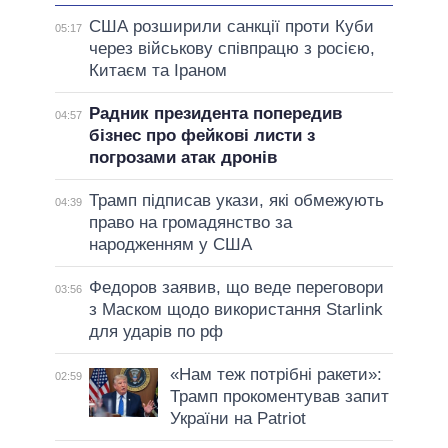
США розширили санкції проти Куби
05:17
через військову співпрацю з росією,
Китаєм та Іраном
Радник президента попередив
04:57
бізнес про фейкові листи з
погрозами атак дронів
Трамп підписав укази, які обмежують
04:39
право на громадянство за
народженням у США
Федоров заявив, що веде переговори
03:56
з Маском щодо використання Starlink
для ударів по рф
«Нам теж потрібні ракети»:
02:59
Трамп прокоментував запит
України на Patriot