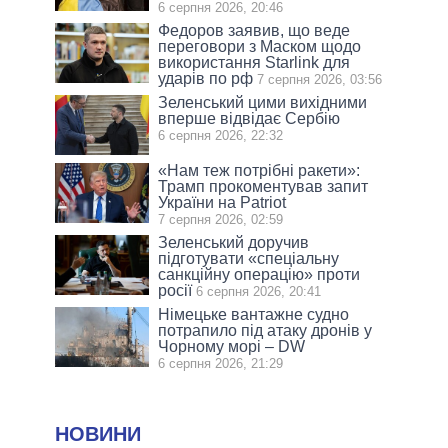
6 серпня 2026, 20:46
Федоров заявив, що веде
переговори з Маском щодо
використання Starlink для
ударів по рф
7 серпня 2026, 03:56
Зеленський цими вихідними
вперше відвідає Сербію
6 серпня 2026, 22:32
«Нам теж потрібні ракети»:
Трамп прокоментував запит
України на Patriot
7 серпня 2026, 02:59
Зеленський доручив
підготувати «спеціальну
санкційну операцію» проти
росії
6 серпня 2026, 20:41
Німецьке вантажне судно
потрапило під атаку дронів у
Чорному морі – DW
6 серпня 2026, 21:29
НОВИНИ