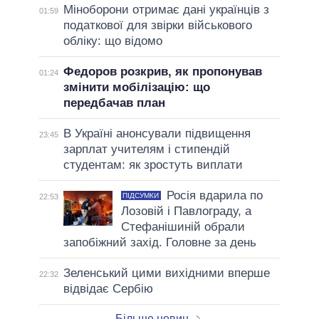
Міноборони отримає дані українців з
01:59
податкової для звірки військового
обліку: що відомо
Федоров розкрив, як пропонував
01:24
змінити мобілізацію: що
передбачав план
В Україні анонсували підвищення
23:45
зарплат учителям і стипендій
студентам: як зростуть виплати
Росія вдарила по
ПІДСУМКИ
22:53
Лозовій і Павлограду, а
Стефанішиній обрали
запобіжний захід. Головне за день
Зеленський цими вихідними вперше
22:32
відвідає Сербію
Більше новин