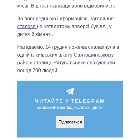
місці. Від госпіталізації вони відмовилися.
За попередньою інформацією, загоряння
сталося
на четвертому поверсі будівлі, у
дитячій кімнаті.
Нагадаємо, 14 грудня пожежа спалахнула в
одній із київських шкіл у Святошинському
районі столиці. Рятувальники
евакуювали
понад 700 людей.
ЧИТАЙТЕ У TELEGRAM
найважливіше від «Слово і діло»
Підписатися